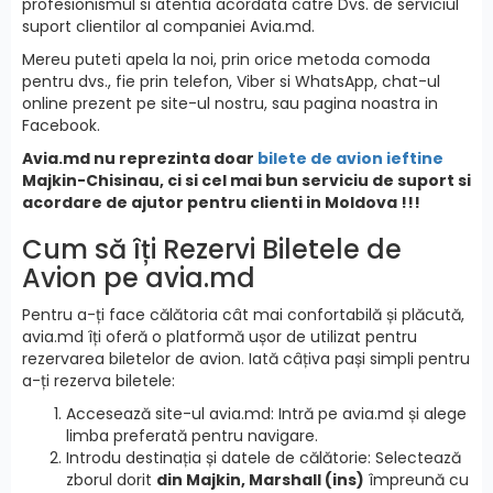
profesionismul si atentia acordata catre Dvs. de serviciul
suport clientilor al companiei Avia.md.
Mereu puteti apela la noi, prin orice metoda comoda
pentru dvs., fie prin telefon, Viber si WhatsApp, chat-ul
online prezent pe site-ul nostru, sau pagina noastra in
Facebook.
Avia.md nu reprezinta doar
bilete de avion ieftine
Majkin-Chisinau, ci si cel mai bun serviciu de suport si
acordare de ajutor pentru clienti in Moldova !!!
Cum să îți Rezervi Biletele de
Avion pe avia.md
Pentru a-ți face călătoria cât mai confortabilă și plăcută,
avia.md îți oferă o platformă ușor de utilizat pentru
rezervarea biletelor de avion. Iată câțiva pași simpli pentru
a-ți rezerva biletele:
Accesează site-ul avia.md: Intră pe avia.md și alege
limba preferată pentru navigare.
Introdu destinația și datele de călătorie: Selectează
zborul dorit
din Majkin, Marshall (ins)
împreună cu