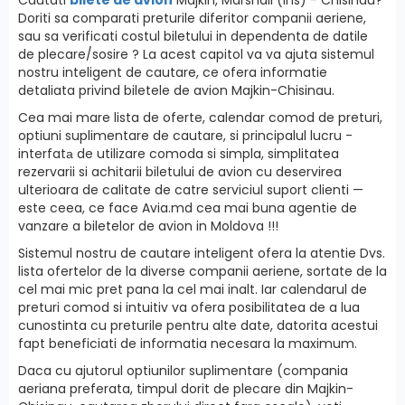
Doriti sa comparati preturile diferitor companii aeriene,
sau sa verificati costul biletului in dependenta de datile
de plecare/sosire ? La acest capitol va va ajuta sistemul
nostru inteligent de cautare, ce ofera informatie
detaliata privind biletele de avion Majkin-Chisinau.
Cea mai mare lista de oferte, calendar comod de preturi,
optiuni suplimentare de cautare, si principalul lucru -
interfatа de utilizare comoda si simpla, simplitatea
rezervarii si achitarii biletului de avion cu deservirea
ulterioara de calitate de catre serviciul suport clienti —
este ceea, ce face Avia.md cea mai buna agentie de
vanzare a biletelor de avion in Moldova !!!
Sistemul nostru de cautare inteligent ofera la atentie Dvs.
lista ofertelor de la diverse companii aeriene, sortate de la
cel mai mic pret pana la cel mai inalt. Iar calendarul de
preturi comod si intuitiv va ofera posibilitatea de a lua
cunostinta cu preturile pentru alte date, datorita acestui
fapt beneficiati de informatia necesara la maximum.
Daca cu ajutorul optiunilor suplimentare (compania
aeriana preferata, timpul dorit de plecare din Majkin-