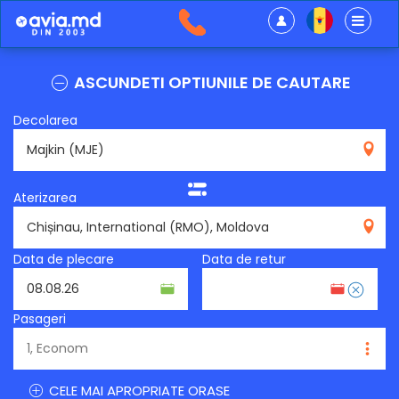
ASCUNDETI OPTIUNILE DE CAUTARE
Decolarea
MJE
Aterizarea
RMO
Data de plecare
Data de retur
Pasageri
CELE MAI APROPRIATE ORASE