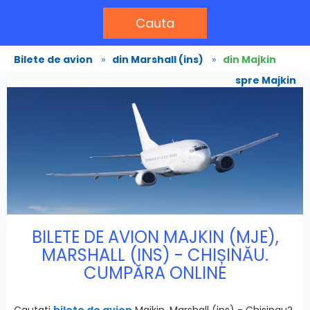
Cauta
Bilete de avion
»
din Marshall (ins)
»
din Majkin
spre Majkin
BILETE DE AVION MAJKIN (MJE),
MARSHALL (INS) - CHIȘINĂU.
CUMPĂRA ONLINE
Cautati
bilete de avion
Majkin, Marshall (ins) - Chisinau?