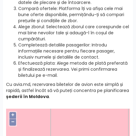
datele de plecare și de întoarcere.
Compară ofertele: Platforma îți va afișa cele mai
bune oferte disponibile, permițându-ți să compari
prețurile și condițiile de zbor.
Alege zborul: Selectează zborul care corespunde cel
mai bine nevoilor tale și adaugă-l în coșul de
cumpărături.
Completează detaliile pasagerilor: Introdu
informațiile necesare pentru fiecare pasager,
inclusiv numele și detaliile de contact.
Efectuează plata: Alege metoda de plată preferată
și finalizează rezervarea. Vei primi confirmarea
biletului pe e-mail.
Cu avia.md, rezervarea biletelor de avion este simplă și
rapidă, astfel încât să vă puteți concentra pe planificarea
șederii în Moldova
.
+
−