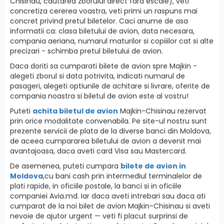
Chisinau, cautarea zborului direct fara escale), veti
concretiza cererea voastra, veti primi un raspuns mai
concret privind pretul biletelor. Caci anume de asa
informatii ca: clasa biletului de avion, data necesara,
compania aeriana, numarul maturilor si copiiilor cat si alte
precizari - schimba pretul biletului de avion.
Daca doriti sa cumparati bilete de avion spre Majkin -
alegeti zborul si data potrivita, indicati numarul de
pasageri, alegeti optiunile de achitare si livrare, oferite de
compania noastra si biletul de avion este al vostru!
Puteti
achita biletul de avion
Majkin-Chisinau rezervat
prin orice modalitate convenabila. Pe site-ul nostru sunt
prezente servicii de plata de la diverse banci din Moldova,
de aceea cumpararea biletului de avion a devenit mai
avantajoasa, daca aveti card Visa sau Mastercard.
De asemenea, puteti cumpara
bilete de avion in
Moldova
,cu bani cash prin intermediul terminalelor de
plati rapide, in oficiile postale, la banci si in oficiile
companiei Avia.md. Iar daca aveti intrebari sau daca ati
cumparat de la noi bilet de avion Majkin-Chisinau si aveti
nevoie de ajutor urgent — veti fi placut surprinsi de