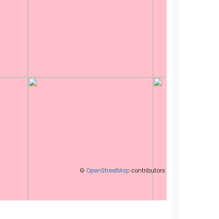
©
OpenStreetMap
contributors