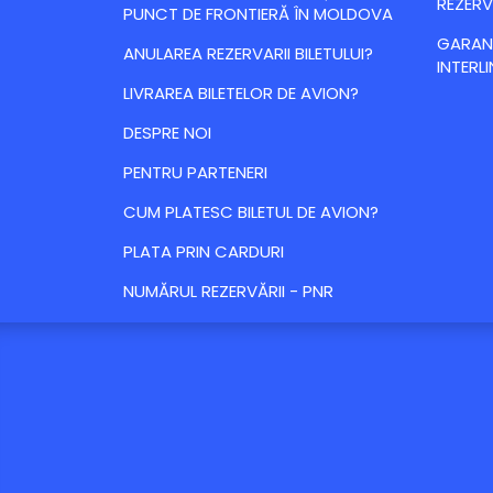
REZERV
PUNCT DE FRONTIERĂ ÎN MOLDOVA
GARANȚ
ANULAREA REZERVARII BILETULUI?
INTERLI
LIVRAREA BILETELOR DE AVION?
DESPRE NOI
PENTRU PARTENERI
CUM PLATESC BILETUL DE AVION?
PLATA PRIN CARDURI
NUMĂRUL REZERVĂRII - PNR