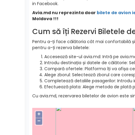
in Facebook.
Avia.md nu reprezinta doar
bilete de avion i
Moldova !!!
Cum să îți Rezervi Biletele 
Pentru a-ți face călătoria cât mai confortabilă și
pentru a-ți rezerva biletele:
Accesează site-ul avia.md: Intră pe avia.m
Introdu destinația și datele de călătorie: S
Compară ofertele: Platforma îți va afișa cel
Alege zborul: Selectează zborul care cores
Completează detaliile pasagerilor: Introdu 
Efectuează plata: Alege metoda de plată pre
Cu avia.md, rezervarea biletelor de avion este si
+
−