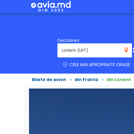
Decolarea
LRT
CELE MAI APROPRIATE ORASE
Bilete de avion
»
din Franta
»
din Lorient