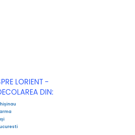
SPRE LORIENT -
DECOLAREA DIN:
hișinau
arma
ași
ucuresti