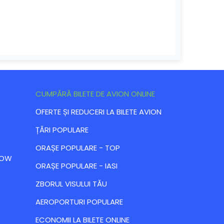
CUMPĂRĂ BILETE DE AVION ONLINE
ОFERTE ȘI REDUCERI LA BILETE AVION
ȚĂRI POPULARE
ORAȘE POPULARE - TOP
 LOW
ORAȘE POPULARE - IASI
ZBORUL VISULUI TĂU
AEROPORTURI POPULARE
ECONOMII LA BILETE ONLINE