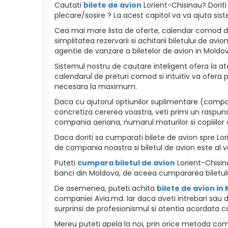
Cautati
bilete de avion
Lorient-Chisinau? Doriti 
plecare/sosire ? La acest capitol va va ajuta sist
Cea mai mare lista de oferte, calendar comod de p
simplitatea rezervarii si achitarii biletului de a
agentie de vanzare a biletelor de avion in Moldova
Sistemul nostru de cautare inteligent ofera la ate
calendarul de preturi comod si intuitiv va ofera p
necesara la maximum.
Daca cu ajutorul optiunilor suplimentare (compani
concretiza cererea voastra, veti primi un raspuns
compania aeriana, numarul maturilor si copiiilor c
Daca doriti sa cumparati bilete de avion spre Lorie
de compania noastra si biletul de avion este al v
Puteti
cumpara biletul de avion
Lorient-Chisina
banci din Moldova, de aceea cumpararea biletulu
De asemenea, puteti achita
bilete de avion in
companiei Avia.md. Iar daca aveti intrebari sau d
surprinsi de profesionismul si atentia acordata ca
Mereu puteti apela la noi, prin orice metoda como