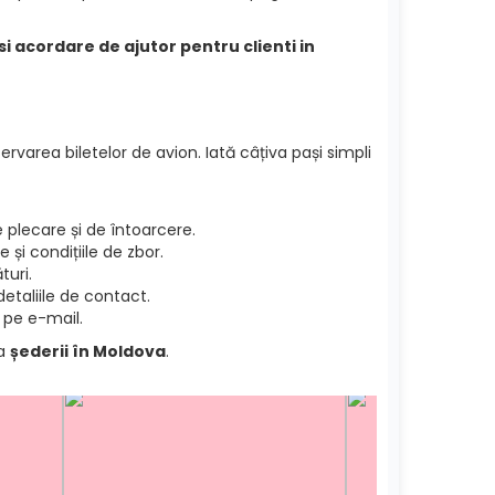
si acordare de ajutor pentru clienti in
ervarea biletelor de avion. Iată câțiva pași simpli
plecare și de întoarcere.
și condițiile de zbor.
turi.
etaliile de contact.
 pe e-mail.
ea
șederii în Moldova
.