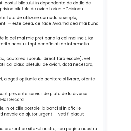
ti costul biletului in dependenta de datile de
privind biletele de avion Lorient-Chisinau.
nterfatа de utilizare comoda si simpla,
 clienti — este ceea, ce face Avia.md cea mai buna
e la cel mai mic pret pana la cel mai inalt. Iar
torita acestui fapt beneficiati de informatia
u, cautarea zborului direct fara escale), veti
ii ca: clasa biletului de avion, data necesara,
 alegeti optiunile de achitare si livrare, oferite
unt prezente servicii de plata de la diverse
 Mastercard.
in oficiile postale, la banci si in oficiile
i nevoie de ajutor urgent — veti fi placut
ne prezent pe site-ul nostru, sau pagina noastra