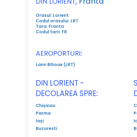
,
Franta
DIN LORIENT
Orasul: Lorient
Codul orasului: LRT
Tara: Franta
Codul tarii: FR
AEROPORTURI:
Lann Bihoue (LRT)
DIN LORIENT -
DECOLAREA SPRE:
Chișinau
C
Parma
P
Iași
I
Bucuresti
B