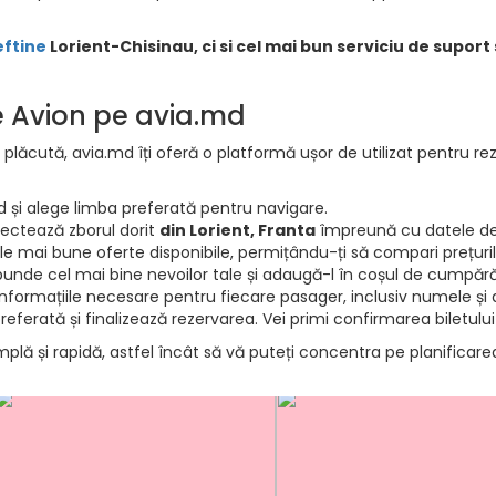
eftine
Lorient-Chisinau, ci si cel mai bun serviciu de suport 
de Avion pe avia.md
 plăcută, avia.md îți oferă o platformă ușor de utilizat pentru rez
d și alege limba preferată pentru navigare.
electează zborul dorit
din Lorient, Franta
împreună cu datele de 
e mai bune oferte disponibile, permițându-ți să compari prețurile 
punde cel mai bine nevoilor tale și adaugă-l în coșul de cumpără
informațiile necesare pentru fiecare pasager, inclusiv numele și d
ferată și finalizează rezervarea. Vei primi confirmarea biletului
mplă și rapidă, astfel încât să vă puteți concentra pe planificar