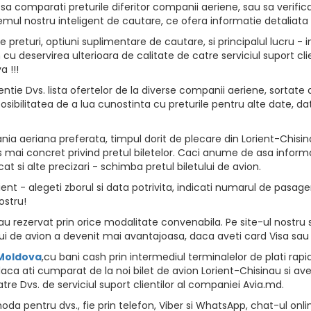
sa comparati preturile diferitor companii aeriene, sau sa verifica
emul nostru inteligent de cautare, ce ofera informatie detaliata 
returi, optiuni suplimentare de cautare, si principalul lucru - i
vion cu deservirea ulterioara de calitate de catre serviciul suport
 !!!
ntie Dvs. lista ofertelor de la diverse companii aeriene, sortate d
osibilitatea de a lua cunostinta cu preturile pentru alte date, da
a aeriana preferata, timpul dorit de plecare din Lorient-Chisina
 mai concret privind pretul biletelor. Caci anume de asa informat
at si alte precizari - schimba pretul biletului de avion.
nt - alegeti zborul si data potrivita, indicati numarul de pasageri,
ostru!
u rezervat prin orice modalitate convenabila. Pe site-ul nostru s
i de avion a devenit mai avantajoasa, daca aveti card Visa sau
 Moldova
,cu bani cash prin intermediul terminalelor de plati rapide, 
aca ati cumparat de la noi bilet de avion Lorient-Chisinau si avet
tre Dvs. de serviciul suport clientilor al companiei Avia.md.
da pentru dvs., fie prin telefon, Viber si WhatsApp, chat-ul onli