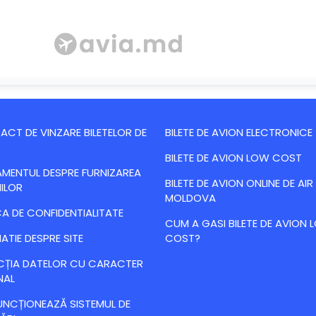
CT DE VINZARE BILETELOR DE
BILETE DE AVION ELECTRONICE
BILETE DE AVION LOW COST
MENTUL DESPRE FURNIZAREA
BILETE DE AVION ONLINE DE AIR
IILOR
MOLDOVA
CA DE CONFIDENTIALITATE
CUM A GASI BILETE DE AVION
ATIE DESPRE SITE
COST?
CȚIA DATELOR CU CARACTER
NAL
NCȚIONEAZĂ SISTEMUL DE