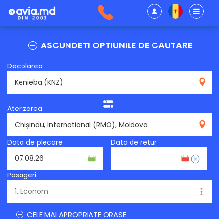
ASCUNDETI OPTIUNILE DE CAUTARE
Decolarea
KNZ
Aterizarea
RMO
Data de plecare
Data de retur
Pasageri
CELE MAI APROPRIATE ORASE