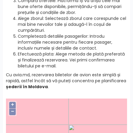
Compară ofertele: Platforma îți va afișa cele mai
bune oferte disponibile, permițându-ți să compari
prețurile și condițiile de zbor.
Alege zborul: Selectează zborul care corespunde cel
mai bine nevoilor tale și adaugă-l în coșul de
cumpărături.
Completează detaliile pasagerilor: Introdu
informațiile necesare pentru fiecare pasager,
inclusiv numele și detaliile de contact.
Efectuează plata: Alege metoda de plată preferată
și finalizează rezervarea. Vei primi confirmarea
biletului pe e-mail.
Cu avia.md, rezervarea biletelor de avion este simplă și
rapidă, astfel încât să vă puteți concentra pe planificarea
șederii în Moldova
.
+
−