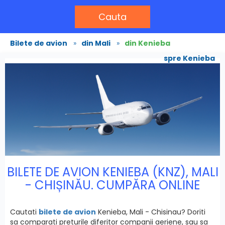
Cauta
Bilete de avion
»
din Mali
»
din Kenieba
spre Kenieba
BILETE DE AVION KENIEBA (KNZ), MALI
- CHIȘINĂU. CUMPĂRA ONLINE
Cautati
bilete de avion
Kenieba, Mali - Chisinau? Doriti
sa comparati preturile diferitor companii aeriene, sau sa