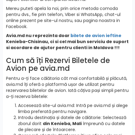
Mereu puteti apela la noi, prin orice metoda comoda
pentru dvs., fie prin telefon, Viber si WhatsApp, chat-ul
online prezent pe site-ul nostru, sau pagina noastra in
Facebook.
Avia.md nu reprezinta doar
bilete de avion ieftine
Kenieba-Chisinau, ci si cel mai bun serviciu de suport
si acordare de ajutor pentru clienti in Moldova !!!
Cum să îți Rezervi Biletele de
Avion pe avia.md
Pentru a-ți face călătoria cât mai confortabilă și plăcută,
avia.md îți oferă o platformă ușor de utilizat pentru
rezervarea biletelor de avion. Iată câțiva pași simpli pentru
a-ți rezerva biletele:
Accesează site-ul avia.md: Intră pe avia.md și alege
limba preferată pentru navigare.
Introdu destinația și datele de călătorie: Selectează
zborul dorit
din Kenieba, Mali
împreună cu datele
de plecare și de întoarcere.