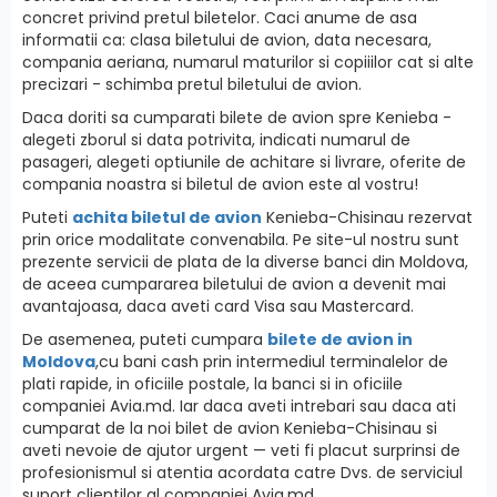
concret privind pretul biletelor. Caci anume de asa
informatii ca: clasa biletului de avion, data necesara,
compania aeriana, numarul maturilor si copiiilor cat si alte
precizari - schimba pretul biletului de avion.
Daca doriti sa cumparati bilete de avion spre Kenieba -
alegeti zborul si data potrivita, indicati numarul de
pasageri, alegeti optiunile de achitare si livrare, oferite de
compania noastra si biletul de avion este al vostru!
Puteti
achita biletul de avion
Kenieba-Chisinau rezervat
prin orice modalitate convenabila. Pe site-ul nostru sunt
prezente servicii de plata de la diverse banci din Moldova,
de aceea cumpararea biletului de avion a devenit mai
avantajoasa, daca aveti card Visa sau Mastercard.
De asemenea, puteti cumpara
bilete de avion in
Moldova
,cu bani cash prin intermediul terminalelor de
plati rapide, in oficiile postale, la banci si in oficiile
companiei Avia.md. Iar daca aveti intrebari sau daca ati
cumparat de la noi bilet de avion Kenieba-Chisinau si
aveti nevoie de ajutor urgent — veti fi placut surprinsi de
profesionismul si atentia acordata catre Dvs. de serviciul
suport clientilor al companiei Avia.md.