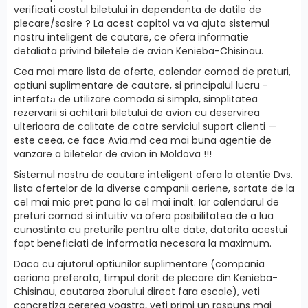
verificati costul biletului in dependenta de datile de
plecare/sosire ? La acest capitol va va ajuta sistemul
nostru inteligent de cautare, ce ofera informatie
detaliata privind biletele de avion Kenieba-Chisinau.
Cea mai mare lista de oferte, calendar comod de preturi,
optiuni suplimentare de cautare, si principalul lucru -
interfatа de utilizare comoda si simpla, simplitatea
rezervarii si achitarii biletului de avion cu deservirea
ulterioara de calitate de catre serviciul suport clienti —
este ceea, ce face Avia.md cea mai buna agentie de
vanzare a biletelor de avion in Moldova !!!
Sistemul nostru de cautare inteligent ofera la atentie Dvs.
lista ofertelor de la diverse companii aeriene, sortate de la
cel mai mic pret pana la cel mai inalt. Iar calendarul de
preturi comod si intuitiv va ofera posibilitatea de a lua
cunostinta cu preturile pentru alte date, datorita acestui
fapt beneficiati de informatia necesara la maximum.
Daca cu ajutorul optiunilor suplimentare (compania
aeriana preferata, timpul dorit de plecare din Kenieba-
Chisinau, cautarea zborului direct fara escale), veti
concretiza cererea voastra, veti primi un raspuns mai