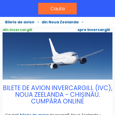
Cauta
Bilete de avion
»
din Noua Zeelanda
»
din Invercargill
spre Invercargill
BILETE DE AVION INVERCARGILL (IVC),
NOUA ZEELANDA - CHIȘINĂU.
CUMPĂRA ONLINE
Cautati
bilete de avion
Invercargill, Noua Zeelanda -