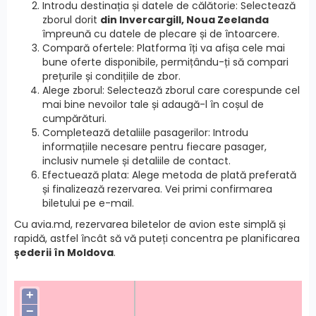
Introdu destinația și datele de călătorie: Selectează
zborul dorit
din Invercargill, Noua Zeelanda
împreună cu datele de plecare și de întoarcere.
Compară ofertele: Platforma îți va afișa cele mai
bune oferte disponibile, permițându-ți să compari
prețurile și condițiile de zbor.
Alege zborul: Selectează zborul care corespunde cel
mai bine nevoilor tale și adaugă-l în coșul de
cumpărături.
Completează detaliile pasagerilor: Introdu
informațiile necesare pentru fiecare pasager,
inclusiv numele și detaliile de contact.
Efectuează plata: Alege metoda de plată preferată
și finalizează rezervarea. Vei primi confirmarea
biletului pe e-mail.
Cu avia.md, rezervarea biletelor de avion este simplă și
rapidă, astfel încât să vă puteți concentra pe planificarea
șederii în Moldova
.
+
−