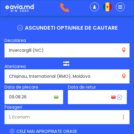
ASCUNDETI OPTIUNILE DE CAUTARE
Decolarea
IVC
Aterizarea
RMO
Data de plecare
Data de retur
Pasageri
CELE MAI APROPRIATE ORASE