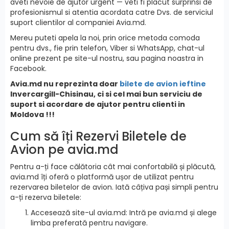
aveti nevoie de ajutor urgent — veti fi placut surprinsi de
profesionismul si atentia acordata catre Dvs. de serviciul
suport clientilor al companiei Avia.md.
Mereu puteti apela la noi, prin orice metoda comoda
pentru dvs., fie prin telefon, Viber si WhatsApp, chat-ul
online prezent pe site-ul nostru, sau pagina noastra in
Facebook.
Avia.md nu reprezinta doar
bilete de avion ieftine
Invercargill-Chisinau, ci si cel mai bun serviciu de
suport si acordare de ajutor pentru clienti in
Moldova !!!
Cum să îți Rezervi Biletele de
Avion pe avia.md
Pentru a-ți face călătoria cât mai confortabilă și plăcută,
avia.md îți oferă o platformă ușor de utilizat pentru
rezervarea biletelor de avion. Iată câțiva pași simpli pentru
a-ți rezerva biletele:
Accesează site-ul avia.md: Intră pe avia.md și alege
limba preferată pentru navigare.