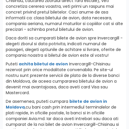
Chisinau, cautarea zborului direct fara escale), veti
concretiza cererea voastra, veti primi un raspuns mai
concret privind pretul biletelor. Caci anume de asa
informatii ca: clasa biletului de avion, data necesara,
compania aeriana, numarul maturilor si copiiilor cat si alte
precizari - schimba pretul biletului de avion.
Daca doriti sa cumparati bilete de avion spre Invercargill -
alegeti zborul si data potrivita, indicati numarul de
pasageri, alegeti optiunile de achitare si livrare, oferite de
compania noastra si biletul de avion este al vostru!
Puteti
achita biletul de avion
Invercargill-Chisinau
rezervat prin orice modalitate convenabila. Pe site-ul
nostru sunt prezente servicii de plata de la diverse banci
din Moldova, de aceea cumpararea biletului de avion a
devenit mai avantajoasa, daca aveti card Visa sau
Mastercard.
De asemenea, puteti cumpara
bilete de avion in
Moldova
,cu bani cash prin intermediul terminalelor de
plati rapide, in oficiile postale, la banci si in oficiile
companiei Avia.md. Iar daca aveti intrebari sau daca ati
cumparat de la noi bilet de avion Invercargill-Chisinau si