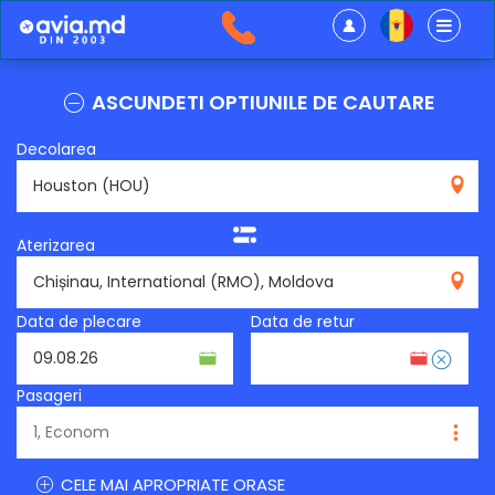
ASCUNDETI OPTIUNILE DE CAUTARE
Decolarea
HOU
Aterizarea
RMO
Data de plecare
Data de retur
Pasageri
CELE MAI APROPRIATE ORASE