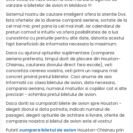
vanzare a biletelor de avion in Moldova !!!
Sistemul nostru de cautare inteligent ofera la atentie Dvs.
lista ofertelor de la diverse companii aeriene, sortate de la
cel mai mic pret pana la cel mai inalt. Iar calendarul de
preturi comod si intuitiv va ofera posibilitatea de a lua
cunostinta cu preturile pentru alte date, datorita acestui
fapt beneficiati de informatia necesara la maximum.
Daca cu ajutorul optiunilor suplimentare (compania
aeriana preferata, timpul dorit de plecare din Houston-
Chisinau, cautarea zborului direct fara escale), veti
concretiza cererea voastra, veti primi un raspuns mai
concret privind pretul biletelor. Caci anume de asa
informatii ca: clasa biletului de avion, data necesara,
compania aeriana, numarul maturilor si copiiilor cat si alte
precizari - schimba pretul biletului de avion.
Daca doriti sa cumparati bilete de avion spre Houston -
alegeti zborul si data potrivita, indicati numarul de
pasageri, alegeti optiunile de achitare si livrare, oferite de
compania noastra si biletul de avion este al vostru!
Puteti
cumpara biletul de avion
Houston-Chisinau prin