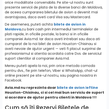
orice modalitate convenabila. Pe site-ul nostru sunt
prezente servicii de plata de la diverse banci din Moldova,
de aceea cumpararea biletului de avion a devenit mai
avantajoasa, daca aveti card Visa sau Mastercard.
De asemenea, puteti achita
bilete de avion in
Moldova
,cu bani cash prin intermediul terminalelor de
plati rapide, in oficiile postale, la banci si in oficiile
companiei Avia.md. Iar daca aveti intrebari sau daca ati
cumparat de la noi bilet de avion Houston-Chisinau si
aveti nevoie de ajutor urgent — veti fi placut surprinsi de
profesionismul si atentia acordata catre Dvs. de serviciul
suport clientilor al companiei Avia.md.
Mereu puteti apela la noi, prin orice metoda comoda
pentru dvs., fie prin telefon, Viber si WhatsApp, chat-ul
online prezent pe site-ul nostru, sau pagina noastra in
Facebook.
Avia.md nu reprezinta doar
bilete de avion ieftine
Houston-Chisinau, ci si cel mai bun serviciu de suport
si acordare de ajutor pentru clienti in Moldova !!!
Cum să îți Rezervi Biletele de