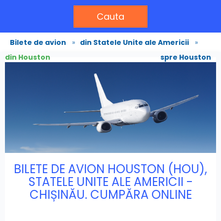
Cauta
Bilete de avion
»
din Statele Unite ale Americii
»
din Houston
spre Houston
BILETE DE AVION HOUSTON (HOU),
STATELE UNITE ALE AMERICII -
CHIȘINĂU. CUMPĂRA ONLINE