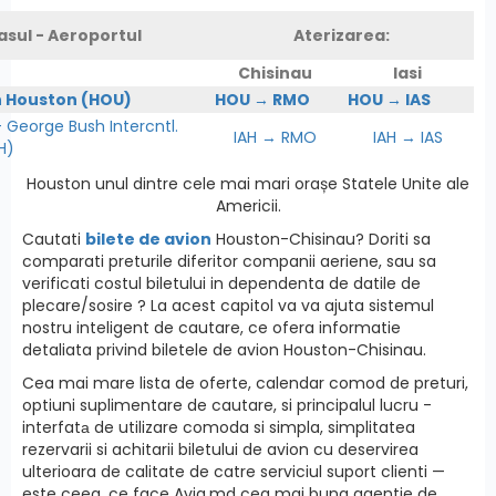
asul - Aeroportul
Aterizarea:
Chisinau
Iasi
n Houston (HOU)
HOU → RMO
HOU → IAS
George Bush Intercntl.
IAH → RMO
IAH → IAS
H)
Houston unul dintre cele mai mari orașe Statele Unite ale
Americii.
Cautati
bilete de avion
Houston-Chisinau? Doriti sa
comparati preturile diferitor companii aeriene, sau sa
verificati costul biletului in dependenta de datile de
plecare/sosire ? La acest capitol va va ajuta sistemul
nostru inteligent de cautare, ce ofera informatie
detaliata privind biletele de avion Houston-Chisinau.
Cea mai mare lista de oferte, calendar comod de preturi,
optiuni suplimentare de cautare, si principalul lucru -
interfatа de utilizare comoda si simpla, simplitatea
rezervarii si achitarii biletului de avion cu deservirea
ulterioara de calitate de catre serviciul suport clienti —
este ceea, ce face Avia.md cea mai buna agentie de