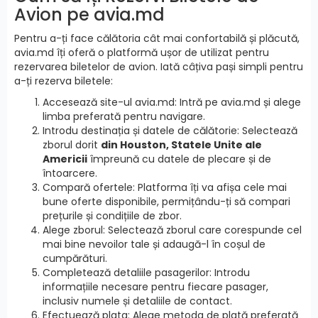
Avion pe avia.md
Pentru a-ți face călătoria cât mai confortabilă și plăcută,
avia.md îți oferă o platformă ușor de utilizat pentru
rezervarea biletelor de avion. Iată câțiva pași simpli pentru
a-ți rezerva biletele:
Accesează site-ul avia.md: Intră pe avia.md și alege
limba preferată pentru navigare.
Introdu destinația și datele de călătorie: Selectează
zborul dorit
din Houston, Statele Unite ale
Americii
împreună cu datele de plecare și de
întoarcere.
Compară ofertele: Platforma îți va afișa cele mai
bune oferte disponibile, permițându-ți să compari
prețurile și condițiile de zbor.
Alege zborul: Selectează zborul care corespunde cel
mai bine nevoilor tale și adaugă-l în coșul de
cumpărături.
Completează detaliile pasagerilor: Introdu
informațiile necesare pentru fiecare pasager,
inclusiv numele și detaliile de contact.
Efectuează plata: Alege metoda de plată preferată