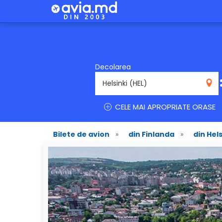
Decolarea
HEL
CELE MAI APROPRIATE ORASE
Bilete de avion
»
din Finlanda
»
din Hels