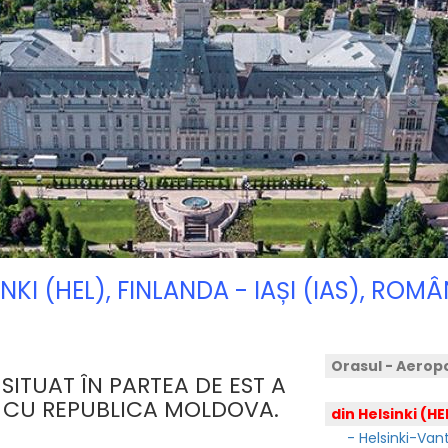
INKI (HEL), FINLANDA - IAȘI (IAS), RO
Orasul - Aerop
 SITUAT ÎN PARTEA DE EST A
Ă CU REPUBLICA MOLDOVA.
din Helsinki (HE
- Helsinki-Vant