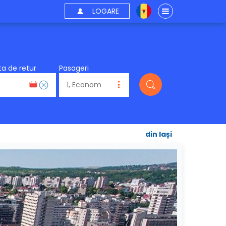
LOGARE
a de retur
Pasageri
din Iași