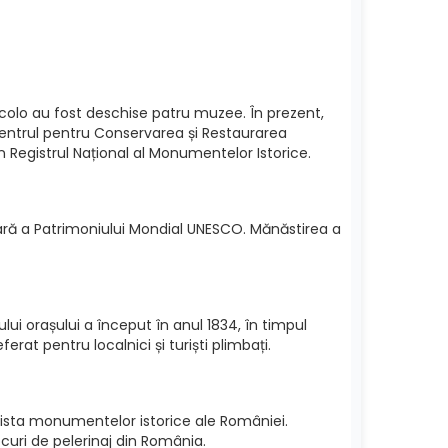
i acolo au fost deschise patru muzee. În prezent,
Centrul pentru Conservarea și Restaurarea
în Registrul Național al Monumentelor Istorice.
inară a Patrimoniului Mondial UNESCO. Mănăstirea a
ui orașului a început în anul 1834, în timpul
rat pentru localnici și turiști plimbați.
 lista monumentelor istorice ale României.
curi de pelerinaj din România.