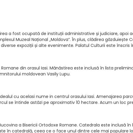
direa a fost ocupată de instituții administrative și judiciare, apo
plexul Muzeal Național „Moldova”. În plus, clădirea găzduiește 
verse expoziții și alte evenimente. Palatul Culturii este înscris 
xe Romane din orasul Iasi. Mănăstirea este inclusă în lista prelim
domnitorului moldovean Vasily Lupu.
dealul cu acelasi nume in centrul orasului Iasi. Amenajarea parcul
rcul se întinde astăzi pe aproximativ 10 hectare. Acum un loc prefe
-Bucovina a Bisericii Ortodoxe Romane. Catedrala este inclusă în
te în catedrală, ceea ce o face unul dintre cele mai populare lo