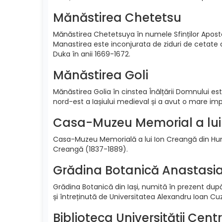
Mănăstirea Chetetsu
Mănăstirea Chetetsuya în numele Sfinților Apostol
Manastirea este inconjurata de ziduri de cetate 
Duka în anii 1669-1672.
Mănăstirea Goli
Mănăstirea Golia în cinstea Înălțării Domnului est
nord-est a Iașiului medieval și a avut o mare im
Casa-Muzeu Memorial a lui
Casa-Muzeu Memorială a lui Ion Creangă din Humu
Creangă (1837-1889).
Grădina Botanică Anastasi
Grădina Botanică din Iași, numită în prezent după
și întreținută de Universitatea Alexandru Ioan 
Biblioteca Universității Cent