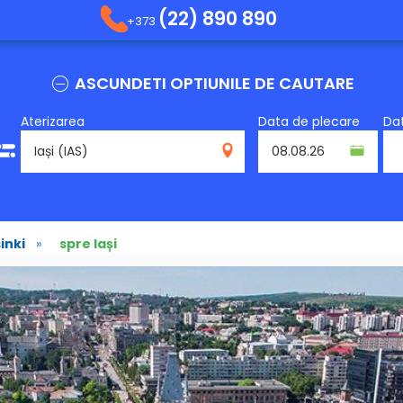
(22) 890 890
+373
ASCUNDETI OPTIUNILE DE CAUTARE
Aterizarea
Data de plecare
Dat
IAS
inki
»
spre Iași