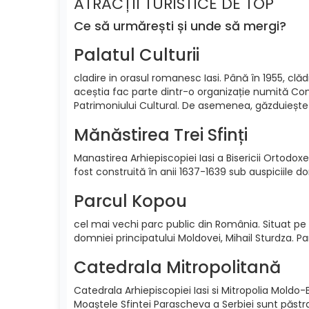
ATRACȚII TURISTICE DE TOP
Ce să urmărești și unde să mergi?
Palatul Culturii
cladire in orasul romanesc Iasi. Până în 1955, clă
aceștia fac parte dintr-o organizație numită Com
Patrimoniului Cultural. De asemenea, găzduiește di
Mănăstirea Trei Sfinți
Manastirea Arhiepiscopiei Iasi a Bisericii Ortodo
fost construită în anii 1637-1639 sub auspiciile 
Parcul Kopou
cel mai vechi parc public din România. Situat pe 
domniei principatului Moldovei, Mihail Sturdza. Pa
Catedrala Mitropolitană
Catedrala Arhiepiscopiei Iasi si Mitropolia Moldo
Moaștele Sfintei Parascheva a Serbiei sunt păstra