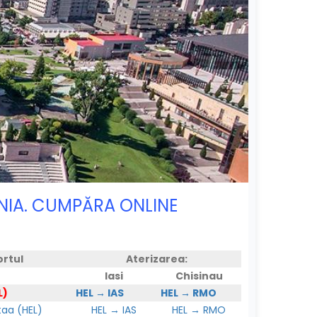
MÂNIA. CUMPĂRA ONLINE
ortul
Aterizarea:
Iasi
Chisinau
L)
HEL → IAS
HEL → RMO
aa (HEL)
HEL → IAS
HEL → RMO