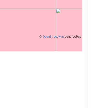
©
OpenStreetMap
contributors