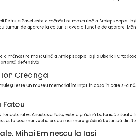
i Petru și Pavel este o mănăstire masculină a Arhiepiscopiei Iași 
cu turnuri de aparare la colturi si avea o functie de aparare. Mă
e o mănăstire masculină a Arhiepiscopiei Iași a Bisericii Ortodoxe
portanță defensivă.
 Ion Creanga
leşti este un muzeu memorial înfiinţat în casa în care s-a năs
a Fatou
 fondatorul ei, Anastasia Fatu, este o grădină botanică situată în
Cuza, este cea mai veche și cea mai mare grădină botanică din R
rale. Mihai Eminescu la Iasi