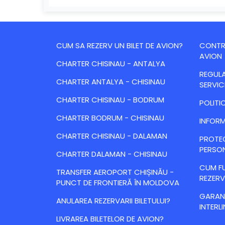
CUM SA REZERV UN BILET DE AVION?
CONTRA
AVION
CHARTER CHISINAU - ANTALYA
REGULA
CHARTER ANTALYA - CHISINAU
SERVIC
CHARTER CHISINAU - BODRUM
POLITI
CHARTER BODRUM - CHISINAU
INFORM
CHARTER CHISINAU - DALAMAN
PROTE
PERSO
CHARTER DALAMAN - CHISINAU
CUM FU
TRANSFER AEROPORT CHIȘINĂU -
REZERV
PUNCT DE FRONTIERĂ ÎN MOLDOVA
GARANȚ
ANULAREA REZERVARII BILETULUI?
INTERLI
LIVRAREA BILETELOR DE AVION?