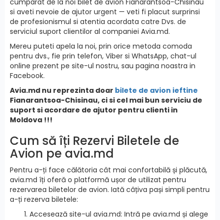
cumparat de la noi bilet de avion Fianarantsoa-Chisinau
si aveti nevoie de ajutor urgent — veti fi placut surprinsi
de profesionismul si atentia acordata catre Dvs. de
serviciul suport clientilor al companiei Avia.md.
Mereu puteti apela la noi, prin orice metoda comoda
pentru dvs., fie prin telefon, Viber si WhatsApp, chat-ul
online prezent pe site-ul nostru, sau pagina noastra in
Facebook.
Avia.md nu reprezinta doar
bilete de avion ieftine
Fianarantsoa-Chisinau, ci si cel mai bun serviciu de
suport si acordare de ajutor pentru clienti in
Moldova !!!
Cum să îți Rezervi Biletele de
Avion pe avia.md
Pentru a-ți face călătoria cât mai confortabilă și plăcută,
avia.md îți oferă o platformă ușor de utilizat pentru
rezervarea biletelor de avion. Iată câțiva pași simpli pentru
a-ți rezerva biletele:
Accesează site-ul avia.md: Intră pe avia.md și alege