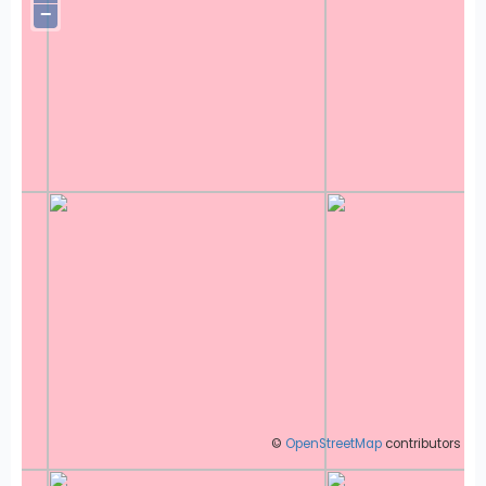
−
©
OpenStreetMap
contributors