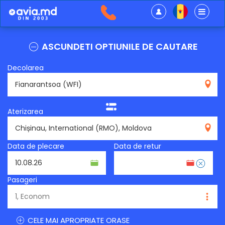
ASCUNDETI OPTIUNILE DE CAUTARE
Decolarea
WFI
Aterizarea
RMO
Data de plecare
Data de retur
Pasageri
CELE MAI APROPRIATE ORASE