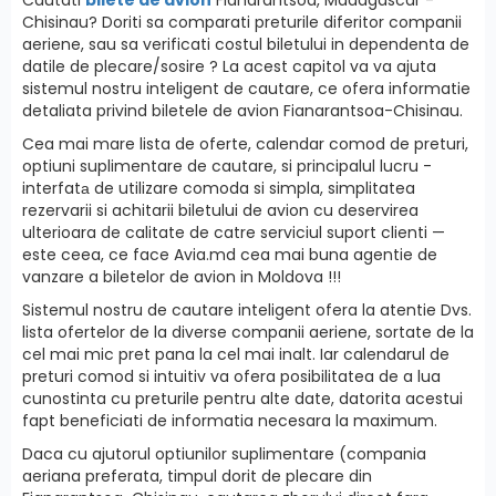
Chisinau? Doriti sa comparati preturile diferitor companii
aeriene, sau sa verificati costul biletului in dependenta de
datile de plecare/sosire ? La acest capitol va va ajuta
sistemul nostru inteligent de cautare, ce ofera informatie
detaliata privind biletele de avion Fianarantsoa-Chisinau.
Cea mai mare lista de oferte, calendar comod de preturi,
optiuni suplimentare de cautare, si principalul lucru -
interfatа de utilizare comoda si simpla, simplitatea
rezervarii si achitarii biletului de avion cu deservirea
ulterioara de calitate de catre serviciul suport clienti —
este ceea, ce face Avia.md cea mai buna agentie de
vanzare a biletelor de avion in Moldova !!!
Sistemul nostru de cautare inteligent ofera la atentie Dvs.
lista ofertelor de la diverse companii aeriene, sortate de la
cel mai mic pret pana la cel mai inalt. Iar calendarul de
preturi comod si intuitiv va ofera posibilitatea de a lua
cunostinta cu preturile pentru alte date, datorita acestui
fapt beneficiati de informatia necesara la maximum.
Daca cu ajutorul optiunilor suplimentare (compania
aeriana preferata, timpul dorit de plecare din