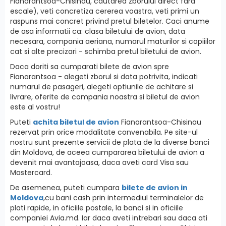
Fianarantsoa-Chisinau, cautarea zborului direct fara
escale), veti concretiza cererea voastra, veti primi un
raspuns mai concret privind pretul biletelor. Caci anume
de asa informatii ca: clasa biletului de avion, data
necesara, compania aeriana, numarul maturilor si copiiilor
cat si alte precizari - schimba pretul biletului de avion.
Daca doriti sa cumparati bilete de avion spre
Fianarantsoa - alegeti zborul si data potrivita, indicati
numarul de pasageri, alegeti optiunile de achitare si
livrare, oferite de compania noastra si biletul de avion
este al vostru!
Puteti
achita biletul de avion
Fianarantsoa-Chisinau
rezervat prin orice modalitate convenabila. Pe site-ul
nostru sunt prezente servicii de plata de la diverse banci
din Moldova, de aceea cumpararea biletului de avion a
devenit mai avantajoasa, daca aveti card Visa sau
Mastercard.
De asemenea, puteti cumpara
bilete de avion in
Moldova
,cu bani cash prin intermediul terminalelor de
plati rapide, in oficiile postale, la banci si in oficiile
companiei Avia.md. Iar daca aveti intrebari sau daca ati