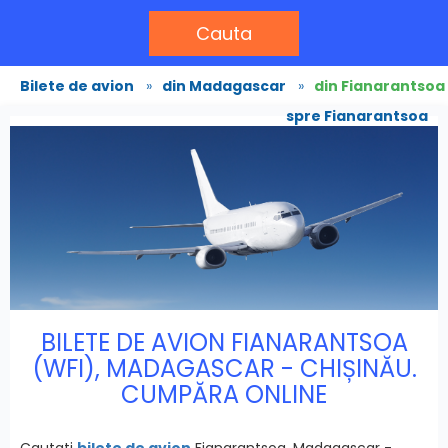
Cauta
Bilete de avion
»
din Madagascar
»
din Fianarantsoa
spre Fianarantsoa
BILETE DE AVION FIANARANTSOA
(WFI), MADAGASCAR - CHIȘINĂU.
CUMPĂRA ONLINE
Cautati
bilete de avion
Fianarantsoa, Madagascar -