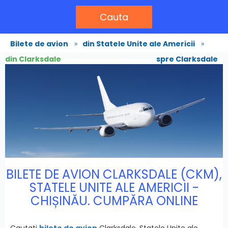
Cauta
Bilete de avion
»
din Statele Unite ale Americii
»
din Clarksdale
spre Clarksdale
BILETE DE AVION CLARKSDALE (CKM),
STATELE UNITE ALE AMERICII -
CHIȘINĂU. CUMPĂRA ONLINE
Cautati
bilete de avion
Clarksdale, Statele Unite ale