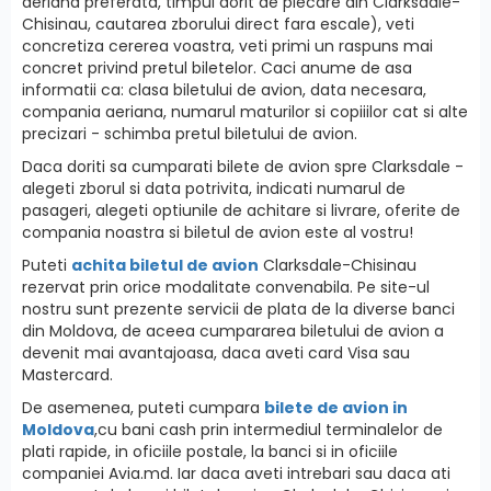
aeriana preferata, timpul dorit de plecare din Clarksdale-
Chisinau, cautarea zborului direct fara escale), veti
concretiza cererea voastra, veti primi un raspuns mai
concret privind pretul biletelor. Caci anume de asa
informatii ca: clasa biletului de avion, data necesara,
compania aeriana, numarul maturilor si copiiilor cat si alte
precizari - schimba pretul biletului de avion.
Daca doriti sa cumparati bilete de avion spre Clarksdale -
alegeti zborul si data potrivita, indicati numarul de
pasageri, alegeti optiunile de achitare si livrare, oferite de
compania noastra si biletul de avion este al vostru!
Puteti
achita biletul de avion
Clarksdale-Chisinau
rezervat prin orice modalitate convenabila. Pe site-ul
nostru sunt prezente servicii de plata de la diverse banci
din Moldova, de aceea cumpararea biletului de avion a
devenit mai avantajoasa, daca aveti card Visa sau
Mastercard.
De asemenea, puteti cumpara
bilete de avion in
Moldova
,cu bani cash prin intermediul terminalelor de
plati rapide, in oficiile postale, la banci si in oficiile
companiei Avia.md. Iar daca aveti intrebari sau daca ati