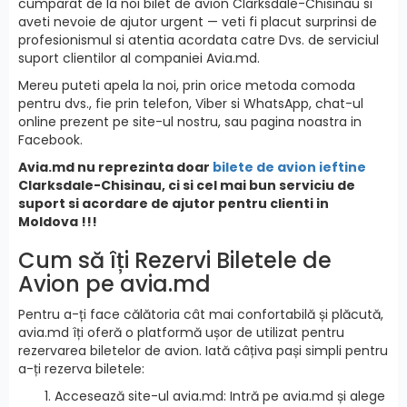
cumparat de la noi bilet de avion Clarksdale-Chisinau si
aveti nevoie de ajutor urgent — veti fi placut surprinsi de
profesionismul si atentia acordata catre Dvs. de serviciul
suport clientilor al companiei Avia.md.
Mereu puteti apela la noi, prin orice metoda comoda
pentru dvs., fie prin telefon, Viber si WhatsApp, chat-ul
online prezent pe site-ul nostru, sau pagina noastra in
Facebook.
Avia.md nu reprezinta doar
bilete de avion ieftine
Clarksdale-Chisinau, ci si cel mai bun serviciu de
suport si acordare de ajutor pentru clienti in
Moldova !!!
Cum să îți Rezervi Biletele de
Avion pe avia.md
Pentru a-ți face călătoria cât mai confortabilă și plăcută,
avia.md îți oferă o platformă ușor de utilizat pentru
rezervarea biletelor de avion. Iată câțiva pași simpli pentru
a-ți rezerva biletele:
Accesează site-ul avia.md: Intră pe avia.md și alege