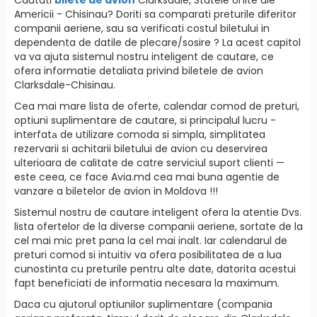
Americii - Chisinau? Doriti sa comparati preturile diferitor
companii aeriene, sau sa verificati costul biletului in
dependenta de datile de plecare/sosire ? La acest capitol
va va ajuta sistemul nostru inteligent de cautare, ce
ofera informatie detaliata privind biletele de avion
Clarksdale-Chisinau.
Cea mai mare lista de oferte, calendar comod de preturi,
optiuni suplimentare de cautare, si principalul lucru -
interfatа de utilizare comoda si simpla, simplitatea
rezervarii si achitarii biletului de avion cu deservirea
ulterioara de calitate de catre serviciul suport clienti —
este ceea, ce face Avia.md cea mai buna agentie de
vanzare a biletelor de avion in Moldova !!!
Sistemul nostru de cautare inteligent ofera la atentie Dvs.
lista ofertelor de la diverse companii aeriene, sortate de la
cel mai mic pret pana la cel mai inalt. Iar calendarul de
preturi comod si intuitiv va ofera posibilitatea de a lua
cunostinta cu preturile pentru alte date, datorita acestui
fapt beneficiati de informatia necesara la maximum.
Daca cu ajutorul optiunilor suplimentare (compania