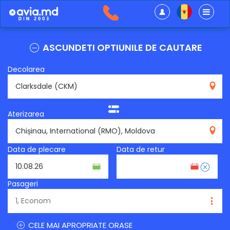
ASCUNDETI OPTIUNILE DE CAUTARE
Decolarea
CKM
Aterizarea
RMO
Data de plecare
Data de retur
Pasageri
CELE MAI APROPRIATE ORASE