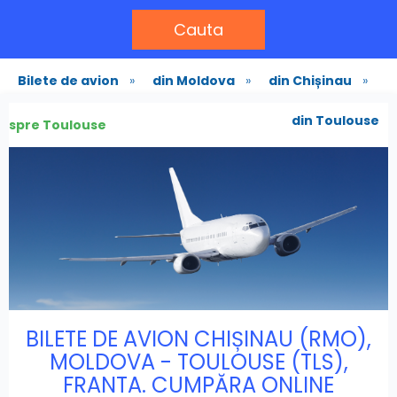
Cauta
Bilete de avion
»
din Moldova
»
din Chișinau
»
din Toulouse
spre Toulouse
BILETE DE AVION CHIȘINAU (RMO),
MOLDOVA - TOULOUSE (TLS),
FRANTA. CUMPĂRA ONLINE