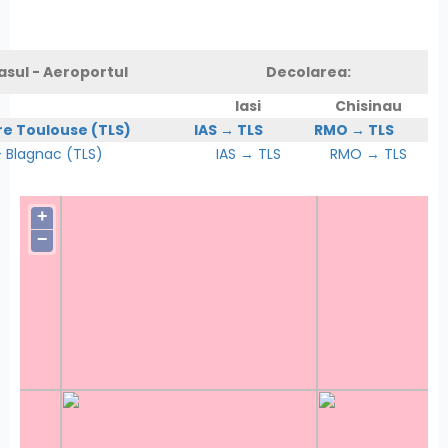
asul - Aeroportul
Decolarea:
Iasi
Chisinau
re Toulouse (TLS)
IAS → TLS
RMO → TLS
Blagnac (TLS)
IAS → TLS
RMO → TLS
+
−