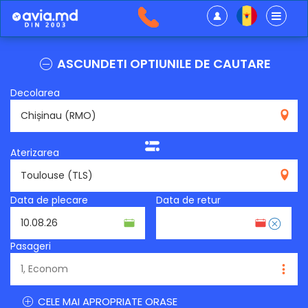
ASCUNDETI OPTIUNILE DE CAUTARE
Decolarea
RMO
Aterizarea
TLS
Data de plecare
Data de retur
Pasageri
CELE MAI APROPRIATE ORASE