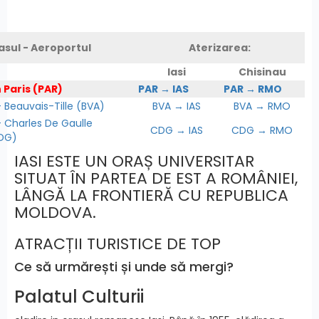
asul - Aeroportul
Aterizarea:
Iasi
Chisinau
 Paris (PAR)
PAR → IAS
PAR → RMO
Beauvais-Tille (BVA)
BVA → IAS
BVA → RMO
Charles De Gaulle
CDG → IAS
CDG → RMO
DG)
IASI ESTE UN ORAȘ UNIVERSITAR
SITUAT ÎN PARTEA DE EST A ROMÂNIEI,
LÂNGĂ LA FRONTIERĂ CU REPUBLICA
MOLDOVA.
ATRACȚII TURISTICE DE TOP
Ce să urmărești și unde să mergi?
Palatul Culturii