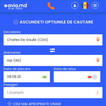
ASCUNDETI OPTIUNILE DE CAUTARE
Decolarea
CDG
Aterizarea
IAS
Data de plecare
Data de retur
Pasageri
CELE MAI APROPRIATE ORASE