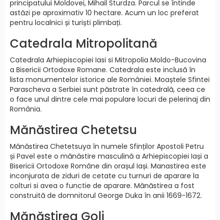
principatului Moldovei, Mihail Sturdza. Parcul se întinde
astăzi pe aproximativ 10 hectare. Acum un loc preferat
pentru localnici și turiști plimbați.
Catedrala Mitropolitană
Catedrala Arhiepiscopiei Iasi si Mitropolia Moldo-Bucovina
a Bisericii Ortodoxe Romane. Catedrala este inclusă în
lista monumentelor istorice ale României. Moaștele Sfintei
Parascheva a Serbiei sunt păstrate în catedrală, ceea ce
o face unul dintre cele mai populare locuri de pelerinaj din
România.
Mănăstirea Chetetsu
Mănăstirea Chetetsuya în numele Sfinților Apostoli Petru
și Pavel este o mănăstire masculină a Arhiepiscopiei Iași a
Bisericii Ortodoxe Române din orașul Iași. Manastirea este
inconjurata de ziduri de cetate cu turnuri de aparare la
colturi si avea o functie de aparare. Mănăstirea a fost
construită de domnitorul George Duka în anii 1669-1672.
Mănăstirea Goli