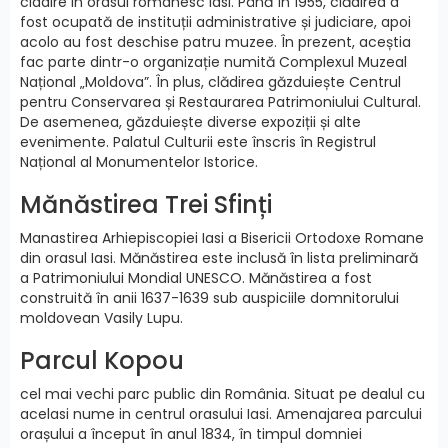
cladire in orasul romanesc Iasi. Până în 1955, clădirea a
fost ocupată de instituții administrative și judiciare, apoi
acolo au fost deschise patru muzee. În prezent, aceștia
fac parte dintr-o organizație numită Complexul Muzeal
Național „Moldova”. În plus, clădirea găzduiește Centrul
pentru Conservarea și Restaurarea Patrimoniului Cultural.
De asemenea, găzduiește diverse expoziții și alte
evenimente. Palatul Culturii este înscris în Registrul
Național al Monumentelor Istorice.
Mănăstirea Trei Sfinți
Manastirea Arhiepiscopiei Iasi a Bisericii Ortodoxe Romane
din orasul Iasi. Mănăstirea este inclusă în lista preliminară
a Patrimoniului Mondial UNESCO. Mănăstirea a fost
construită în anii 1637-1639 sub auspiciile domnitorului
moldovean Vasily Lupu.
Parcul Kopou
cel mai vechi parc public din România. Situat pe dealul cu
acelasi nume in centrul orasului Iasi. Amenajarea parcului
orașului a început în anul 1834, în timpul domniei