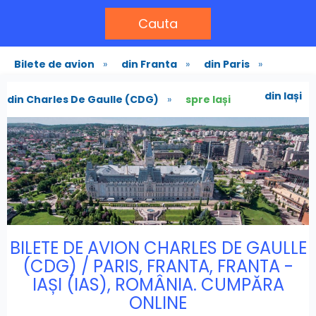
Cauta
Bilete de avion
»
din Franta
»
din Paris
»
din Iași
din Charles De Gaulle (CDG)
»
spre Iași
BILETE DE AVION CHARLES DE GAULLE
(CDG) / PARIS, FRANTA, FRANTA -
IAȘI (IAS), ROMÂNIA. CUMPĂRA
ONLINE