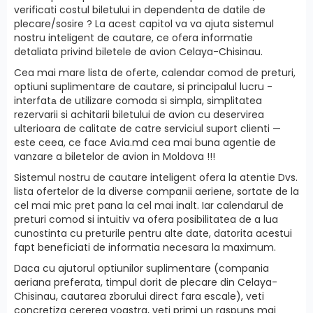
verificati costul biletului in dependenta de datile de
plecare/sosire ? La acest capitol va va ajuta sistemul
nostru inteligent de cautare, ce ofera informatie
detaliata privind biletele de avion Celaya-Chisinau.
Cea mai mare lista de oferte, calendar comod de preturi,
optiuni suplimentare de cautare, si principalul lucru -
interfatа de utilizare comoda si simpla, simplitatea
rezervarii si achitarii biletului de avion cu deservirea
ulterioara de calitate de catre serviciul suport clienti —
este ceea, ce face Avia.md cea mai buna agentie de
vanzare a biletelor de avion in Moldova !!!
Sistemul nostru de cautare inteligent ofera la atentie Dvs.
lista ofertelor de la diverse companii aeriene, sortate de la
cel mai mic pret pana la cel mai inalt. Iar calendarul de
preturi comod si intuitiv va ofera posibilitatea de a lua
cunostinta cu preturile pentru alte date, datorita acestui
fapt beneficiati de informatia necesara la maximum.
Daca cu ajutorul optiunilor suplimentare (compania
aeriana preferata, timpul dorit de plecare din Celaya-
Chisinau, cautarea zborului direct fara escale), veti
concretiza cererea voastra, veti primi un raspuns mai