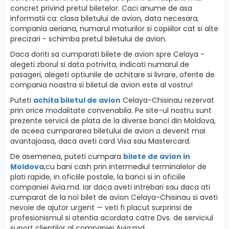
concret privind pretul biletelor. Caci anume de asa
informatii ca: clasa biletului de avion, data necesara,
compania aeriana, numarul maturilor si copiiilor cat si alte
precizari - schimba pretul biletului de avion.
Daca doriti sa cumparati bilete de avion spre Celaya -
alegeti zborul si data potrivita, indicati numarul de
pasageri, alegeti optiunile de achitare si livrare, oferite de
compania noastra si biletul de avion este al vostru!
Puteti
achita biletul de avion
Celaya-Chisinau rezervat
prin orice modalitate convenabila. Pe site-ul nostru sunt
prezente servicii de plata de la diverse banci din Moldova,
de aceea cumpararea biletului de avion a devenit mai
avantajoasa, daca aveti card Visa sau Mastercard.
De asemenea, puteti cumpara
bilete de avion in
Moldova
,cu bani cash prin intermediul terminalelor de
plati rapide, in oficiile postale, la banci si in oficiile
companiei Avia.md. Iar daca aveti intrebari sau daca ati
cumparat de la noi bilet de avion Celaya-Chisinau si aveti
nevoie de ajutor urgent — veti fi placut surprinsi de
profesionismul si atentia acordata catre Dvs. de serviciul
suport clientilor al companiei Avia.md.