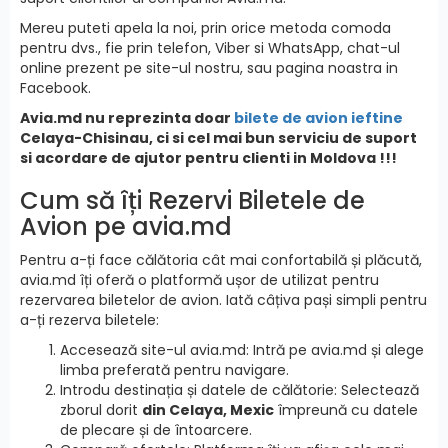
Mereu puteti apela la noi, prin orice metoda comoda
pentru dvs., fie prin telefon, Viber si WhatsApp, chat-ul
online prezent pe site-ul nostru, sau pagina noastra in
Facebook.
Avia.md nu reprezinta doar
bilete de avion ieftine
Celaya-Chisinau, ci si cel mai bun serviciu de suport
si acordare de ajutor pentru clienti in Moldova !!!
Cum să îți Rezervi Biletele de
Avion pe avia.md
Pentru a-ți face călătoria cât mai confortabilă și plăcută,
avia.md îți oferă o platformă ușor de utilizat pentru
rezervarea biletelor de avion. Iată câțiva pași simpli pentru
a-ți rezerva biletele:
Accesează site-ul avia.md: Intră pe avia.md și alege
limba preferată pentru navigare.
Introdu destinația și datele de călătorie: Selectează
zborul dorit
din Celaya, Mexic
împreună cu datele
de plecare și de întoarcere.