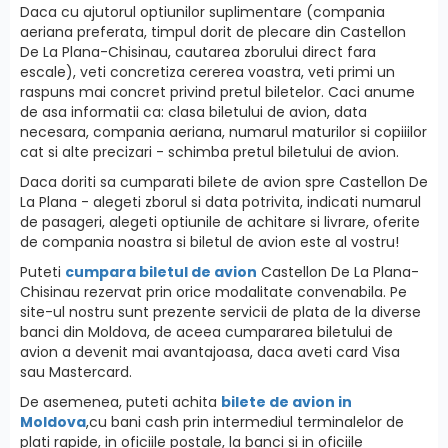
Daca cu ajutorul optiunilor suplimentare (compania
aeriana preferata, timpul dorit de plecare din Castellon
De La Plana-Chisinau, cautarea zborului direct fara
escale), veti concretiza cererea voastra, veti primi un
raspuns mai concret privind pretul biletelor. Caci anume
de asa informatii ca: clasa biletului de avion, data
necesara, compania aeriana, numarul maturilor si copiiilor
cat si alte precizari - schimba pretul biletului de avion.
Daca doriti sa cumparati bilete de avion spre Castellon De
La Plana - alegeti zborul si data potrivita, indicati numarul
de pasageri, alegeti optiunile de achitare si livrare, oferite
de compania noastra si biletul de avion este al vostru!
Puteti
cumpara biletul de avion
Castellon De La Plana-
Chisinau rezervat prin orice modalitate convenabila. Pe
site-ul nostru sunt prezente servicii de plata de la diverse
banci din Moldova, de aceea cumpararea biletului de
avion a devenit mai avantajoasa, daca aveti card Visa
sau Mastercard.
De asemenea, puteti achita
bilete de avion in
Moldova
,cu bani cash prin intermediul terminalelor de
plati rapide, in oficiile postale, la banci si in oficiile