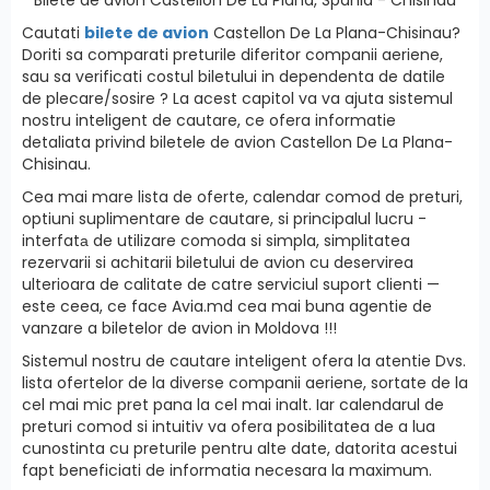
Cautati
bilete de avion
Castellon De La Plana-Chisinau?
Doriti sa comparati preturile diferitor companii aeriene,
sau sa verificati costul biletului in dependenta de datile
de plecare/sosire ? La acest capitol va va ajuta sistemul
nostru inteligent de cautare, ce ofera informatie
detaliata privind biletele de avion Castellon De La Plana-
Chisinau.
Cea mai mare lista de oferte, calendar comod de preturi,
optiuni suplimentare de cautare, si principalul lucru -
interfatа de utilizare comoda si simpla, simplitatea
rezervarii si achitarii biletului de avion cu deservirea
ulterioara de calitate de catre serviciul suport clienti —
este ceea, ce face Avia.md cea mai buna agentie de
vanzare a biletelor de avion in Moldova !!!
Sistemul nostru de cautare inteligent ofera la atentie Dvs.
lista ofertelor de la diverse companii aeriene, sortate de la
cel mai mic pret pana la cel mai inalt. Iar calendarul de
preturi comod si intuitiv va ofera posibilitatea de a lua
cunostinta cu preturile pentru alte date, datorita acestui
fapt beneficiati de informatia necesara la maximum.