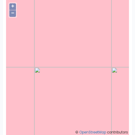
+
−
©
OpenStreetMap
contributors