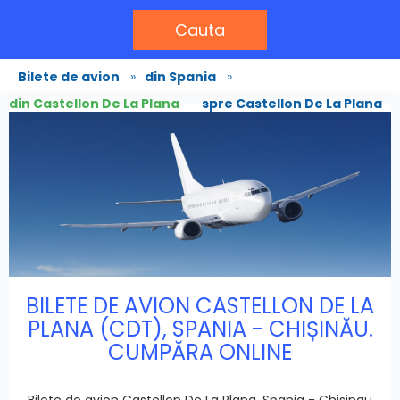
Cauta
Bilete de avion
»
din Spania
»
din Castellon De La Plana
spre Castellon De La Plana
BILETE DE AVION CASTELLON DE LA
PLANA (CDT), SPANIA - CHIȘINĂU.
CUMPĂRA ONLINE
Bilete de avion Castellon De La Plana, Spania - Chisinau