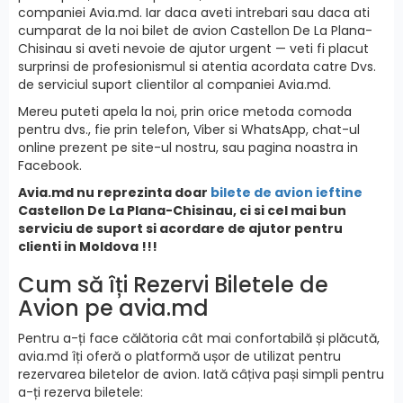
companiei Avia.md. Iar daca aveti intrebari sau daca ati
cumparat de la noi bilet de avion Castellon De La Plana-
Chisinau si aveti nevoie de ajutor urgent — veti fi placut
surprinsi de profesionismul si atentia acordata catre Dvs.
de serviciul suport clientilor al companiei Avia.md.
Mereu puteti apela la noi, prin orice metoda comoda
pentru dvs., fie prin telefon, Viber si WhatsApp, chat-ul
online prezent pe site-ul nostru, sau pagina noastra in
Facebook.
Avia.md nu reprezinta doar
bilete de avion ieftine
Castellon De La Plana-Chisinau, ci si cel mai bun
serviciu de suport si acordare de ajutor pentru
clienti in Moldova !!!
Cum să îți Rezervi Biletele de
Avion pe avia.md
Pentru a-ți face călătoria cât mai confortabilă și plăcută,
avia.md îți oferă o platformă ușor de utilizat pentru
rezervarea biletelor de avion. Iată câțiva pași simpli pentru
a-ți rezerva biletele: