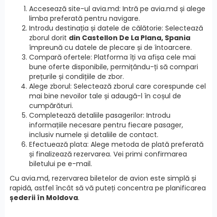
Accesează site-ul avia.md: Intră pe avia.md și alege
limba preferată pentru navigare.
Introdu destinația și datele de călătorie: Selectează
zborul dorit
din Castellon De La Plana, Spania
împreună cu datele de plecare și de întoarcere.
Compară ofertele: Platforma îți va afișa cele mai
bune oferte disponibile, permițându-ți să compari
prețurile și condițiile de zbor.
Alege zborul: Selectează zborul care corespunde cel
mai bine nevoilor tale și adaugă-l în coșul de
cumpărături.
Completează detaliile pasagerilor: Introdu
informațiile necesare pentru fiecare pasager,
inclusiv numele și detaliile de contact.
Efectuează plata: Alege metoda de plată preferată
și finalizează rezervarea. Vei primi confirmarea
biletului pe e-mail.
Cu avia.md, rezervarea biletelor de avion este simplă și
rapidă, astfel încât să vă puteți concentra pe planificarea
șederii în Moldova
.