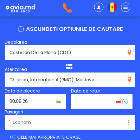
ASCUNDETI OPTIUNILE DE CAUTARE
Decolarea
CDT
Aterizarea
RMO
Data de plecare
Data de retur
Pasageri
CELE MAI APROPRIATE ORASE