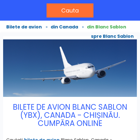
Cauta
Bilete de avion
»
din Canada
»
din Blanc Sablon
spre Blanc Sablon
BILETE DE AVION BLANC SABLON
(YBX), CANADA - CHIȘINĂU.
CUMPĂRA ONLINE
Cautati
bilete de avion
Blanc Sablon, Canada -