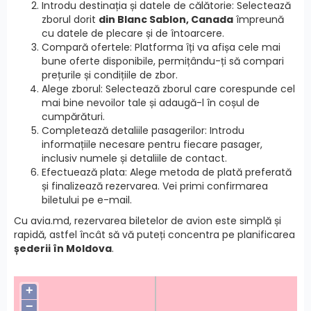
Introdu destinația și datele de călătorie: Selectează
zborul dorit
din Blanc Sablon, Canada
împreună
cu datele de plecare și de întoarcere.
Compară ofertele: Platforma îți va afișa cele mai
bune oferte disponibile, permițându-ți să compari
prețurile și condițiile de zbor.
Alege zborul: Selectează zborul care corespunde cel
mai bine nevoilor tale și adaugă-l în coșul de
cumpărături.
Completează detaliile pasagerilor: Introdu
informațiile necesare pentru fiecare pasager,
inclusiv numele și detaliile de contact.
Efectuează plata: Alege metoda de plată preferată
și finalizează rezervarea. Vei primi confirmarea
biletului pe e-mail.
Cu avia.md, rezervarea biletelor de avion este simplă și
rapidă, astfel încât să vă puteți concentra pe planificarea
șederii în Moldova
.
+
−