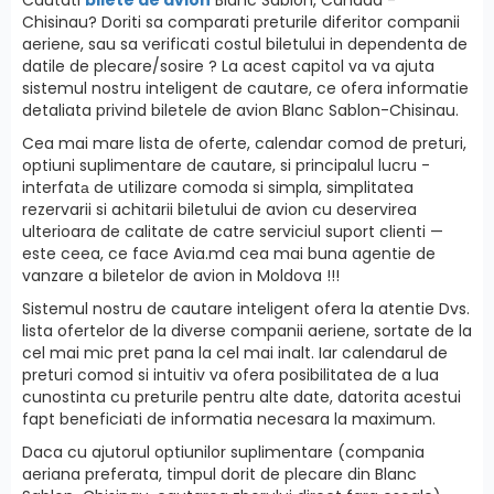
Chisinau? Doriti sa comparati preturile diferitor companii
aeriene, sau sa verificati costul biletului in dependenta de
datile de plecare/sosire ? La acest capitol va va ajuta
sistemul nostru inteligent de cautare, ce ofera informatie
detaliata privind biletele de avion Blanc Sablon-Chisinau.
Cea mai mare lista de oferte, calendar comod de preturi,
optiuni suplimentare de cautare, si principalul lucru -
interfatа de utilizare comoda si simpla, simplitatea
rezervarii si achitarii biletului de avion cu deservirea
ulterioara de calitate de catre serviciul suport clienti —
este ceea, ce face Avia.md cea mai buna agentie de
vanzare a biletelor de avion in Moldova !!!
Sistemul nostru de cautare inteligent ofera la atentie Dvs.
lista ofertelor de la diverse companii aeriene, sortate de la
cel mai mic pret pana la cel mai inalt. Iar calendarul de
preturi comod si intuitiv va ofera posibilitatea de a lua
cunostinta cu preturile pentru alte date, datorita acestui
fapt beneficiati de informatia necesara la maximum.
Daca cu ajutorul optiunilor suplimentare (compania
aeriana preferata, timpul dorit de plecare din Blanc