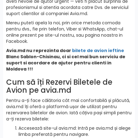
aveti nevoie de ajutor urgent — veti fi placut surprinsi de
profesionismul si atentia acordata catre Dvs. de serviciul
suport clientilor al companiei Avia.md.
Mereu puteti apela la noi, prin orice metoda comoda
pentru dvs., fie prin telefon, Viber si WhatsApp, chat-ul
online prezent pe site-ul nostru, sau pagina noastra in
Facebook.
Avia.md nu reprezinta doar
bilete de avion ieftine
Blanc Sablon-Chisinau, ci si cel mai bun serviciu de
suport si acordare de ajutor pentru clienti in
Moldova !!!
Cum să îți Rezervi Biletele de
Avion pe avia.md
Pentru a-ți face călătoria cât mai confortabilă și plăcută,
avia.md îți oferă o platformă ușor de utilizat pentru
rezervarea biletelor de avion. Iată câțiva pași simpli pentru
a-ți rezerva biletele:
Accesează site-ul avia.md: Intră pe avia.md și alege
limba preferată pentru navigare.