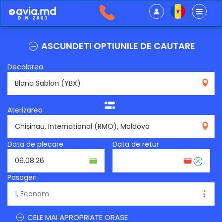
ASCUNDETI OPTIUNILE DE CAUTARE
Decolarea
YBX
Aterizarea
RMO
Data de plecare
Data de retur
Pasageri
CELE MAI APROPRIATE ORASE