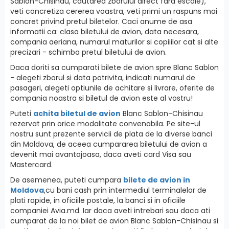
Sablon-Chisinau, cautarea zborului direct fara escale),
veti concretiza cererea voastra, veti primi un raspuns mai
concret privind pretul biletelor. Caci anume de asa
informatii ca: clasa biletului de avion, data necesara,
compania aeriana, numarul maturilor si copiiilor cat si alte
precizari - schimba pretul biletului de avion.
Daca doriti sa cumparati bilete de avion spre Blanc Sablon
- alegeti zborul si data potrivita, indicati numarul de
pasageri, alegeti optiunile de achitare si livrare, oferite de
compania noastra si biletul de avion este al vostru!
Puteti
achita biletul de avion
Blanc Sablon-Chisinau
rezervat prin orice modalitate convenabila. Pe site-ul
nostru sunt prezente servicii de plata de la diverse banci
din Moldova, de aceea cumpararea biletului de avion a
devenit mai avantajoasa, daca aveti card Visa sau
Mastercard.
De asemenea, puteti cumpara
bilete de avion in
Moldova
,cu bani cash prin intermediul terminalelor de
plati rapide, in oficiile postale, la banci si in oficiile
companiei Avia.md. Iar daca aveti intrebari sau daca ati
cumparat de la noi bilet de avion Blanc Sablon-Chisinau si