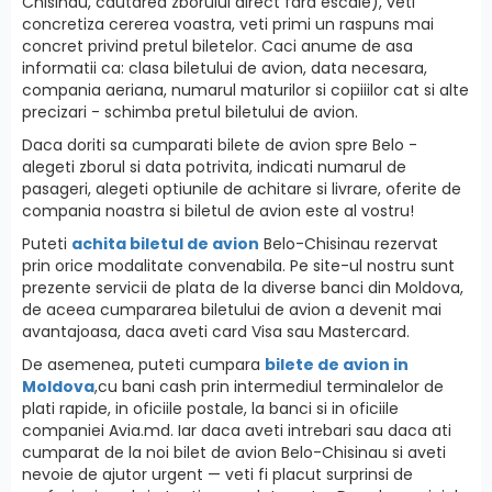
Chisinau, cautarea zborului direct fara escale), veti
concretiza cererea voastra, veti primi un raspuns mai
concret privind pretul biletelor. Caci anume de asa
informatii ca: clasa biletului de avion, data necesara,
compania aeriana, numarul maturilor si copiiilor cat si alte
precizari - schimba pretul biletului de avion.
Daca doriti sa cumparati bilete de avion spre Belo -
alegeti zborul si data potrivita, indicati numarul de
pasageri, alegeti optiunile de achitare si livrare, oferite de
compania noastra si biletul de avion este al vostru!
Puteti
achita biletul de avion
Belo-Chisinau rezervat
prin orice modalitate convenabila. Pe site-ul nostru sunt
prezente servicii de plata de la diverse banci din Moldova,
de aceea cumpararea biletului de avion a devenit mai
avantajoasa, daca aveti card Visa sau Mastercard.
De asemenea, puteti cumpara
bilete de avion in
Moldova
,cu bani cash prin intermediul terminalelor de
plati rapide, in oficiile postale, la banci si in oficiile
companiei Avia.md. Iar daca aveti intrebari sau daca ati
cumparat de la noi bilet de avion Belo-Chisinau si aveti
nevoie de ajutor urgent — veti fi placut surprinsi de