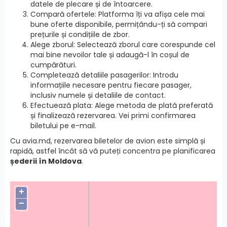
datele de plecare și de întoarcere.
Compară ofertele: Platforma îți va afișa cele mai
bune oferte disponibile, permițându-ți să compari
prețurile și condițiile de zbor.
Alege zborul: Selectează zborul care corespunde cel
mai bine nevoilor tale și adaugă-l în coșul de
cumpărături.
Completează detaliile pasagerilor: Introdu
informațiile necesare pentru fiecare pasager,
inclusiv numele și detaliile de contact.
Efectuează plata: Alege metoda de plată preferată
și finalizează rezervarea. Vei primi confirmarea
biletului pe e-mail.
Cu avia.md, rezervarea biletelor de avion este simplă și
rapidă, astfel încât să vă puteți concentra pe planificarea
șederii în Moldova
.
+
−