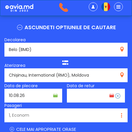
ASCUNDETI OPTIUNILE DE CAUTARE
Decolarea
BMD
Aterizarea
RMO
Data de plecare
Data de retur
Pasageri
CELE MAI APROPRIATE ORASE