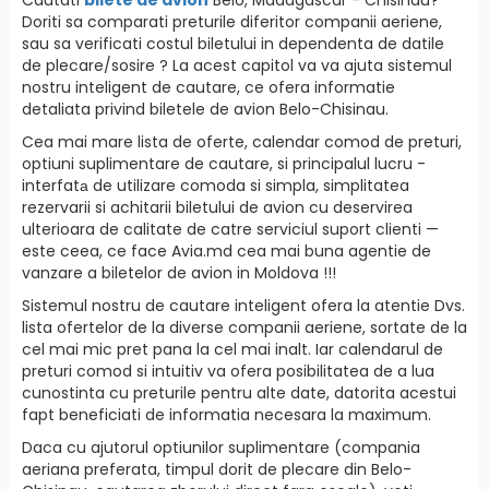
Doriti sa comparati preturile diferitor companii aeriene,
sau sa verificati costul biletului in dependenta de datile
de plecare/sosire ? La acest capitol va va ajuta sistemul
nostru inteligent de cautare, ce ofera informatie
detaliata privind biletele de avion Belo-Chisinau.
Cea mai mare lista de oferte, calendar comod de preturi,
optiuni suplimentare de cautare, si principalul lucru -
interfatа de utilizare comoda si simpla, simplitatea
rezervarii si achitarii biletului de avion cu deservirea
ulterioara de calitate de catre serviciul suport clienti —
este ceea, ce face Avia.md cea mai buna agentie de
vanzare a biletelor de avion in Moldova !!!
Sistemul nostru de cautare inteligent ofera la atentie Dvs.
lista ofertelor de la diverse companii aeriene, sortate de la
cel mai mic pret pana la cel mai inalt. Iar calendarul de
preturi comod si intuitiv va ofera posibilitatea de a lua
cunostinta cu preturile pentru alte date, datorita acestui
fapt beneficiati de informatia necesara la maximum.
Daca cu ajutorul optiunilor suplimentare (compania
aeriana preferata, timpul dorit de plecare din Belo-