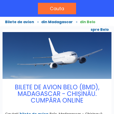
Cauta
Bilete de avion
»
din Madagascar
»
din Belo
spre Belo
BILETE DE AVION BELO (BMD),
MADAGASCAR - CHIȘINĂU.
CUMPĂRA ONLINE
Cautati
bilete de avion
Belo, Madagascar - Chisinau?