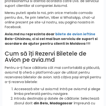
profesionismul si atentia acordata catre Dvs. de serviciul
suport clientilor al companiei Avia.md.
Mereu puteti apela la noi, prin orice metoda comoda
pentru dvs., fie prin telefon, Viber si WhatsApp, chat-ul
online prezent pe site-ul nostru, sau pagina noastra in
Facebook.
Avia.md nu reprezinta doar
bilete de avion ieftine
Belo-Chisinau, ci si cel mai bun serviciu de suport si
acordare de ajutor pentru clienti in Moldova !!!
Cum să îți Rezervi Biletele de
Avion pe avia.md
Pentru a-ți face călătoria cât mai confortabilă și plăcută,
avia.md îți oferă o platformă ușor de utilizat pentru
rezervarea biletelor de avion. Iată câțiva pași simpli pentru
a-ți rezerva biletele:
Accesează site-ul avia.md: Intră pe avia.md și alege
limba preferată pentru navigare.
Introdu destinația și datele de călătorie: Selectează
zborul dorit
din Belo, Madagascar
împreună cu