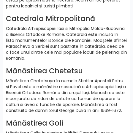
pentru localnici și turiști plimbați.
Catedrala Mitropolitană
Catedrala Arhiepiscopiei Iasi si Mitropolia Moldo-Bucovina
a Bisericii Ortodoxe Romane. Catedrala este inclusă în
lista monumentelor istorice ale României. Moaștele Sfintei
Parascheva a Serbiei sunt păstrate în catedrală, ceea ce
o face unul dintre cele mai populare locuri de pelerinaj din
România.
Mănăstirea Chetetsu
Mănăstirea Chetetsuya în numele Sfinților Apostoli Petru
și Pavel este o mănăstire masculină a Arhiepiscopiei Iași a
Bisericii Ortodoxe Române din orașul Iași. Manastirea este
inconjurata de ziduri de cetate cu turnuri de aparare la
colturi si avea o functie de aparare. Mănăstirea a fost
construită de domnitorul George Duka în anii 1669-1672.
Mănăstirea Goli
Mănăstirea Golia în cinstea Înălțării Domnului este o