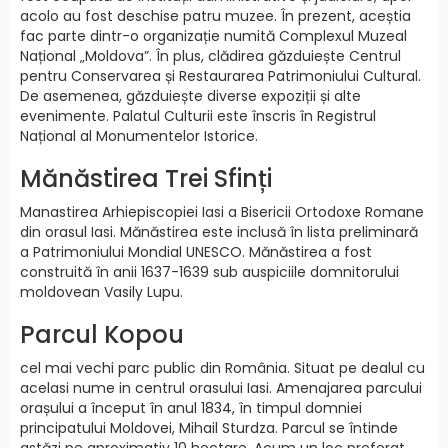
acolo au fost deschise patru muzee. În prezent, aceștia
fac parte dintr-o organizație numită Complexul Muzeal
Național „Moldova”. În plus, clădirea găzduiește Centrul
pentru Conservarea și Restaurarea Patrimoniului Cultural.
De asemenea, găzduiește diverse expoziții și alte
evenimente. Palatul Culturii este înscris în Registrul
Național al Monumentelor Istorice.
Mănăstirea Trei Sfinți
Manastirea Arhiepiscopiei Iasi a Bisericii Ortodoxe Romane
din orasul Iasi. Mănăstirea este inclusă în lista preliminară
a Patrimoniului Mondial UNESCO. Mănăstirea a fost
construită în anii 1637-1639 sub auspiciile domnitorului
moldovean Vasily Lupu.
Parcul Kopou
cel mai vechi parc public din România. Situat pe dealul cu
acelasi nume in centrul orasului Iasi. Amenajarea parcului
orașului a început în anul 1834, în timpul domniei
principatului Moldovei, Mihail Sturdza. Parcul se întinde
astăzi pe aproximativ 10 hectare. Acum un loc preferat