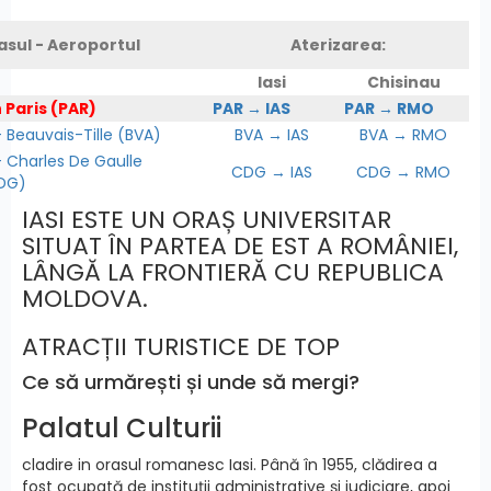
asul - Aeroportul
Aterizarea:
Iasi
Chisinau
 Paris (PAR)
PAR → IAS
PAR → RMO
Beauvais-Tille (BVA)
BVA → IAS
BVA → RMO
Charles De Gaulle
CDG → IAS
CDG → RMO
DG)
IASI ESTE UN ORAȘ UNIVERSITAR
SITUAT ÎN PARTEA DE EST A ROMÂNIEI,
LÂNGĂ LA FRONTIERĂ CU REPUBLICA
MOLDOVA.
ATRACȚII TURISTICE DE TOP
Ce să urmărești și unde să mergi?
Palatul Culturii
cladire in orasul romanesc Iasi. Până în 1955, clădirea a
fost ocupată de instituții administrative și judiciare, apoi