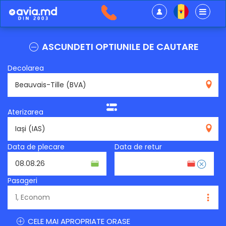
ASCUNDETI OPTIUNILE DE CAUTARE
Decolarea
BVA
Aterizarea
IAS
Data de plecare
Data de retur
Pasageri
CELE MAI APROPRIATE ORASE