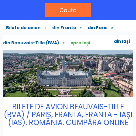
Cauta
Bilete de avion
»
din Franta
»
din Paris
»
din Iași
din Beauvais-Tille (BVA)
»
spre Iași
BILETE DE AVION BEAUVAIS-TILLE
(BVA) / PARIS, FRANTA, FRANTA - IAȘI
(IAS), ROMÂNIA. CUMPĂRA ONLINE