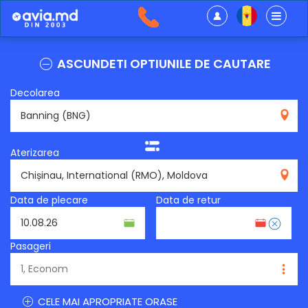
ASCUNDETI OPTIUNILE DE CAUTARE
Decolarea
BNG
Aterizarea
RMO
Data de plecare
Data de retur
Pasageri
CELE MAI APROPRIATE ORASE