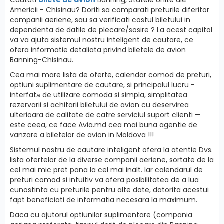
Americii - Chisinau? Doriti sa comparati preturile diferitor
companii aeriene, sau sa verificati costul biletului in
dependenta de datile de plecare/sosire ? La acest capitol
va va ajuta sistemul nostru inteligent de cautare, ce
ofera informatie detaliata privind biletele de avion
Banning-Chisinau.
Cea mai mare lista de oferte, calendar comod de preturi,
optiuni suplimentare de cautare, si principalul lucru -
interfatа de utilizare comoda si simpla, simplitatea
rezervarii si achitarii biletului de avion cu deservirea
ulterioara de calitate de catre serviciul suport clienti —
este ceea, ce face Avia.md cea mai buna agentie de
vanzare a biletelor de avion in Moldova !!!
Sistemul nostru de cautare inteligent ofera la atentie Dvs.
lista ofertelor de la diverse companii aeriene, sortate de la
cel mai mic pret pana la cel mai inalt. Iar calendarul de
preturi comod si intuitiv va ofera posibilitatea de a lua
cunostinta cu preturile pentru alte date, datorita acestui
fapt beneficiati de informatia necesara la maximum.
Daca cu ajutorul optiunilor suplimentare (compania