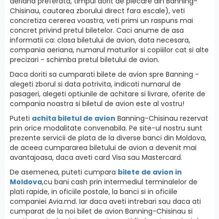
aeriana preferata, timpul dorit de plecare din Banning-
Chisinau, cautarea zborului direct fara escale), veti
concretiza cererea voastra, veti primi un raspuns mai
concret privind pretul biletelor. Caci anume de asa
informatii ca: clasa biletului de avion, data necesara,
compania aeriana, numarul maturilor si copiiilor cat si alte
precizari - schimba pretul biletului de avion.
Daca doriti sa cumparati bilete de avion spre Banning -
alegeti zborul si data potrivita, indicati numarul de
pasageri, alegeti optiunile de achitare si livrare, oferite de
compania noastra si biletul de avion este al vostru!
Puteti
achita biletul de avion
Banning-Chisinau rezervat
prin orice modalitate convenabila. Pe site-ul nostru sunt
prezente servicii de plata de la diverse banci din Moldova,
de aceea cumpararea biletului de avion a devenit mai
avantajoasa, daca aveti card Visa sau Mastercard.
De asemenea, puteti cumpara
bilete de avion in
Moldova
,cu bani cash prin intermediul terminalelor de
plati rapide, in oficiile postale, la banci si in oficiile
companiei Avia.md. Iar daca aveti intrebari sau daca ati
cumparat de la noi bilet de avion Banning-Chisinau si