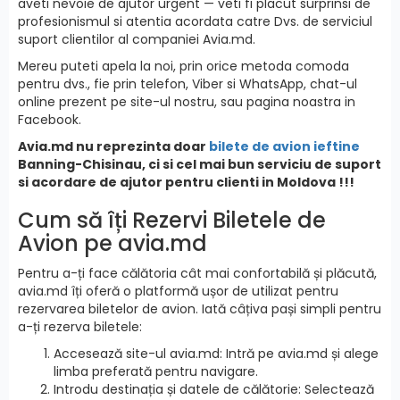
aveti nevoie de ajutor urgent — veti fi placut surprinsi de
profesionismul si atentia acordata catre Dvs. de serviciul
suport clientilor al companiei Avia.md.
Mereu puteti apela la noi, prin orice metoda comoda
pentru dvs., fie prin telefon, Viber si WhatsApp, chat-ul
online prezent pe site-ul nostru, sau pagina noastra in
Facebook.
Avia.md nu reprezinta doar
bilete de avion ieftine
Banning-Chisinau, ci si cel mai bun serviciu de suport
si acordare de ajutor pentru clienti in Moldova !!!
Cum să îți Rezervi Biletele de
Avion pe avia.md
Pentru a-ți face călătoria cât mai confortabilă și plăcută,
avia.md îți oferă o platformă ușor de utilizat pentru
rezervarea biletelor de avion. Iată câțiva pași simpli pentru
a-ți rezerva biletele:
Accesează site-ul avia.md: Intră pe avia.md și alege
limba preferată pentru navigare.
Introdu destinația și datele de călătorie: Selectează