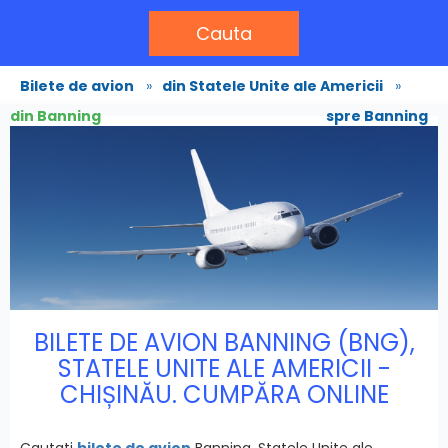
Cauta
Bilete de avion
»
din Statele Unite ale Americii
»
din Banning
spre Banning
BILETE DE AVION BANNING (BNG),
STATELE UNITE ALE AMERICII -
CHIȘINĂU. CUMPĂRA ONLINE
Cautati
bilete de avion
Banning, Statele Unite ale