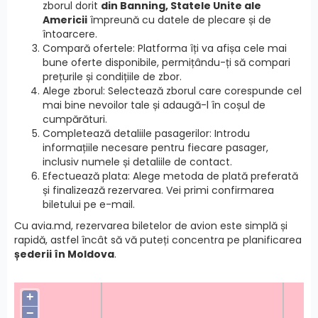
zborul dorit
din Banning, Statele Unite ale
Americii
împreună cu datele de plecare și de
întoarcere.
Compară ofertele: Platforma îți va afișa cele mai
bune oferte disponibile, permițându-ți să compari
prețurile și condițiile de zbor.
Alege zborul: Selectează zborul care corespunde cel
mai bine nevoilor tale și adaugă-l în coșul de
cumpărături.
Completează detaliile pasagerilor: Introdu
informațiile necesare pentru fiecare pasager,
inclusiv numele și detaliile de contact.
Efectuează plata: Alege metoda de plată preferată
și finalizează rezervarea. Vei primi confirmarea
biletului pe e-mail.
Cu avia.md, rezervarea biletelor de avion este simplă și
rapidă, astfel încât să vă puteți concentra pe planificarea
șederii în Moldova
.
+
−