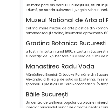
un mare parc din nordul Bucureștiului, situat în j
Triumf, pe strada Bulevardul „Regele Mihai I”. In
Muzeul National de Arta al
cel mai mare muzeu de arte plastice din România. E
românească și străină, însumând aproximativ 60.
Gradina Botanica Bucuresti
a fost infiintata in anul 1860, situata in Bucures
suprafață de 17,5 hectare cu o seră de 4 mii de me
Manastirea Radu Voda
Mănăstirea Bisericii Ortodoxe Române din Bucureș
Alexandru al II-lea și de soția sa Ecaterina, în se
sporindu-i prestigiul în Țara Românească. În timpu
Băile București
Un centru de wellness popular cu piscine mineral
imediat principalul punct de atracție pentru capit