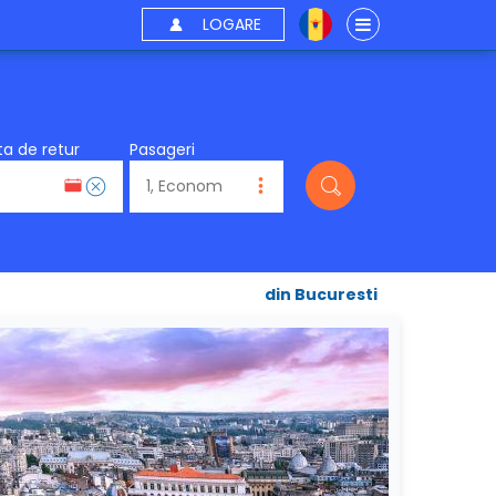
LOGARE
a de retur
Pasageri
din Bucuresti