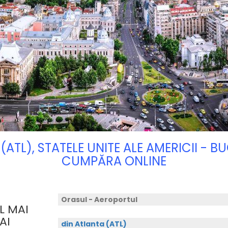
(ATL), STATELE UNITE ALE AMERICII - 
CUMPĂRA ONLINE
Orasul - Aeroportul
L MAI
AI
din Atlanta (ATL)