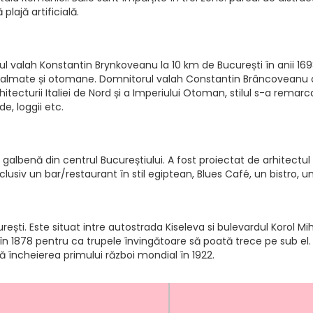
lajă artificială.
l valah Konstantin Brynkoveanu la 10 km de București în anii 169
dalmate și otomane. Domnitorul valah Constantin Brâncoveanu a 
arhitecturii Italiei de Nord și a Imperiului Otoman, stilul s-a rem
e, loggii etc.
albenă din centrul Bucureștiului. A fost proiectat de arhitectul Fe
inclusiv un bar/restaurant în stil egiptean, Blues Café, un bistro, 
ești. Este situat intre autostrada Kiseleva si bulevardul Korol Mih
în 1878 pentru ca trupele învingătoare să poată trece pe sub el.
pă încheierea primului război mondial în 1922.