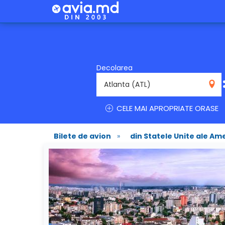
Decolarea
ATL
CELE MAI APROPRIATE ORASE
Bilete de avion
»
din Statele Unite ale Ame