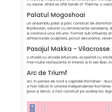
cu saune. Afară se află Sands of Therme, o vastă p
Palatul Mogoshoai
un ansamblu palat și parc construit de domnitoru
Brynkovian, saturat cu reminiscențe venețiene, 
și creatorul unui stil unic. Format sub influența 
arhitecturale sculptate, picturi decorative, verand
Pasajul Makka - Vilacrosse
o stradă cu arcade bifurcate, acoperită cu sticlă g
mai multe restaurante în interior și în aer liber, 
Arc de Triumf
arc în partea de nord a capitalei României - Bucur
a fost ridicat în cinstea independenței României 
ipsos și decor, a fost construit pe același loc du
+
−