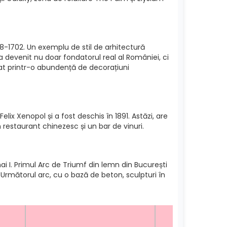
8-1702. Un exemplu de stil de arhitectură
devenit nu doar fondatorul real al României, ci
arcat printr-o abundență de decorațiuni
lix Xenopol și a fost deschis în 1891. Astăzi, are
un restaurant chinezesc și un bar de vinuri.
ai I. Primul Arc de Triumf din lemn din București
 Următorul arc, cu o bază de beton, sculpturi în