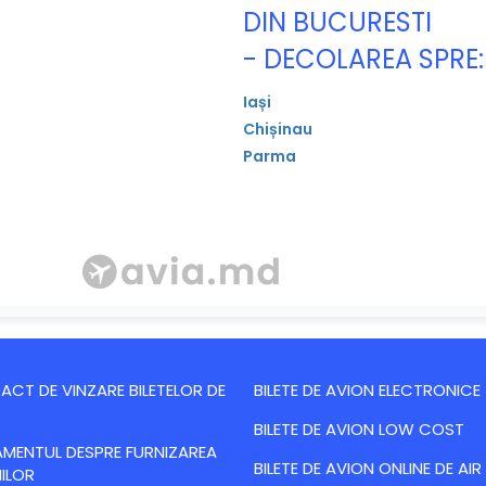
DIN BUCURESTI
- DECOLAREA SPRE:
Iași
Chișinau
Parma
CT DE VINZARE BILETELOR DE
BILETE DE AVION ELECTRONICE
BILETE DE AVION LOW COST
MENTUL DESPRE FURNIZAREA
BILETE DE AVION ONLINE DE AIR
IILOR