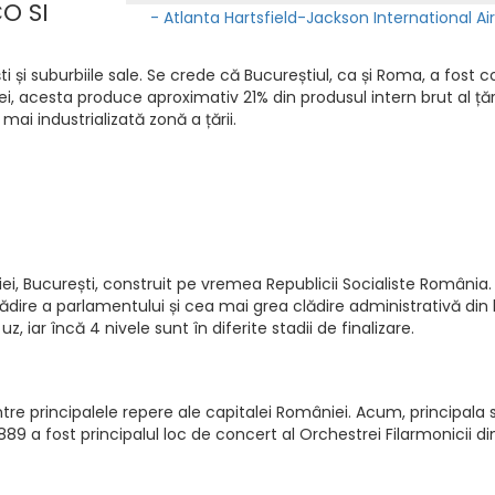
O SI
- Atlanta Hartsfield-Jackson International Air
 și suburbiile sale. Se crede că Bucureștiul, ca și Roma, a fost co
 acesta produce aproximativ 21% din produsul intern brut al țării
ai industrializată zonă a țării.
, București, construit pe vremea Republicii Socialiste România.
ădire a parlamentului și cea mai grea clădire administrativă din 
z, iar încă 4 nivele sunt în diferite stadii de finalizare.
ntre principalele repere ale capitalei României. Acum, principala
1889 a fost principalul loc de concert al Orchestrei Filarmonicii 