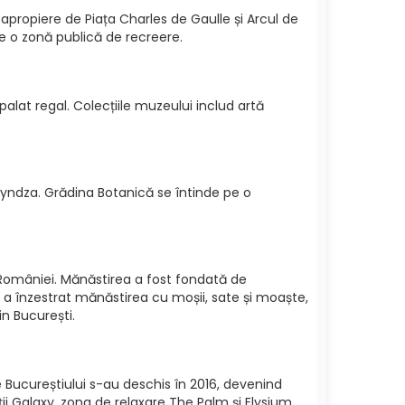
n apropiere de Piața Charles de Gaulle și Arcul de
te o zonă publică de recreere.
palat regal. Colecțiile muzeului includ artă
 Bryndza. Grădina Botanică se întinde pe o
i României. Mănăstirea a fost fondată de
ea, a înzestrat mănăstirea cu moșii, sate și moaște,
in București.
 Bucureștiului s-au deschis în 2016, devenind
ții Galaxy, zona de relaxare The Palm și Elysium