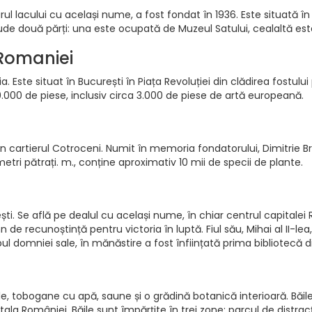
urul lacului cu același nume, a fost fondat în 1936. Este situată î
clude două părți: una este ocupată de Muzeul Satului, cealaltă es
 Romaniei
ste situat în București în Piața Revoluției din clădirea fostului 
000 de piese, inclusiv circa 3.000 de piese de artă europeană.
ti in cartierul Cotroceni. Numit în memoria fondatorului, Dimitrie
tri pătrați. m., conține aproximativ 10 mii de specii de plante.
ti. Se află pe dealul cu același nume, în chiar centrul capitale
mn de recunoștință pentru victoria în luptă. Fiul său, Mihai al II-l
l domniei sale, în mănăstire a fost înființată prima bibliotecă d
e, tobogane cu apă, saune și o grădină botanică interioară. Băile
ala României. Băile sunt împărțite în trei zone: parcul de distrac