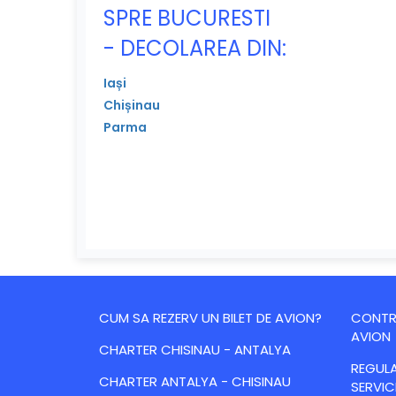
SPRE BUCURESTI
- DECOLAREA DIN:
Iași
Chișinau
Parma
CUM SA REZERV UN BILET DE AVION?
CONTRA
AVION
CHARTER CHISINAU - ANTALYA
REGULA
CHARTER ANTALYA - CHISINAU
SERVIC