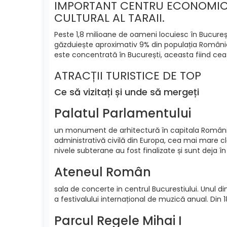
IMPORTANT CENTRU ECONOMIC
CULTURAL AL TARAII.
Peste 1,8 milioane de oameni locuiesc în București
găzduiește aproximativ 9% din populația României,
este concentrată în București, aceasta fiind cea m
ATRACȚII TURISTICE DE TOP
Ce să vizitați și unde să mergeți
Palatul Parlamentului
un monument de arhitectură în capitala României
administrativă civilă din Europa, cea mai mare cl
nivele subterane au fost finalizate și sunt deja în u
Ateneul Român
sala de concerte in centrul Bucurestiului. Unul di
a festivalului internațional de muzică anual. Din 
Parcul Regele Mihai I