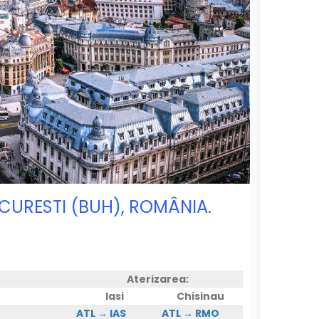
BUCURESTI (BUH), ROMÂNIA.
Aterizarea:
Iasi
Chisinau
ATL → IAS
ATL → RMO