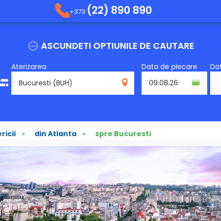
(22) 890 890
+373
ASCUNDETI OPTIUNILE DE CAUTARE
Aterizarea
Data de plecare
Dat
BUH
ricii
»
din Atlanta
»
spre Bucuresti