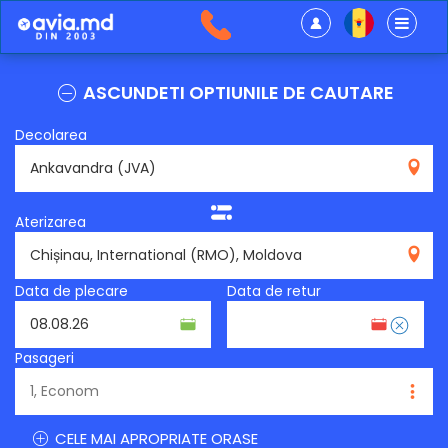
ASCUNDETI OPTIUNILE DE CAUTARE
Decolarea
JVA
Aterizarea
RMO
Data de plecare
Data de retur
Pasageri
CELE MAI APROPRIATE ORASE