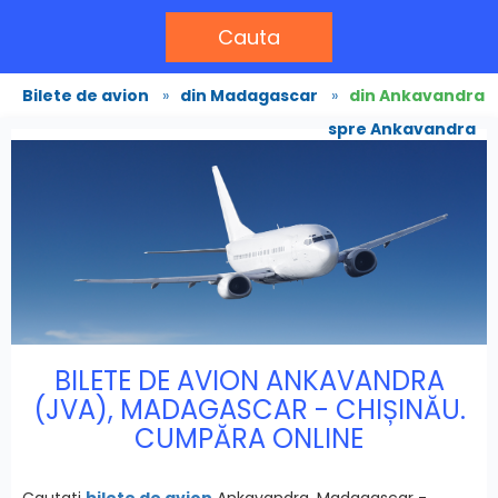
Cauta
Bilete de avion
»
din Madagascar
»
din Ankavandra
spre Ankavandra
BILETE DE AVION ANKAVANDRA
(JVA), MADAGASCAR - CHIȘINĂU.
CUMPĂRA ONLINE
Cautati
bilete de avion
Ankavandra, Madagascar -