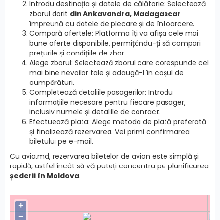
Introdu destinația și datele de călătorie: Selectează
zborul dorit
din Ankavandra, Madagascar
împreună cu datele de plecare și de întoarcere.
Compară ofertele: Platforma îți va afișa cele mai
bune oferte disponibile, permițându-ți să compari
prețurile și condițiile de zbor.
Alege zborul: Selectează zborul care corespunde cel
mai bine nevoilor tale și adaugă-l în coșul de
cumpărături.
Completează detaliile pasagerilor: Introdu
informațiile necesare pentru fiecare pasager,
inclusiv numele și detaliile de contact.
Efectuează plata: Alege metoda de plată preferată
și finalizează rezervarea. Vei primi confirmarea
biletului pe e-mail.
Cu avia.md, rezervarea biletelor de avion este simplă și
rapidă, astfel încât să vă puteți concentra pe planificarea
șederii în Moldova
.
+
−