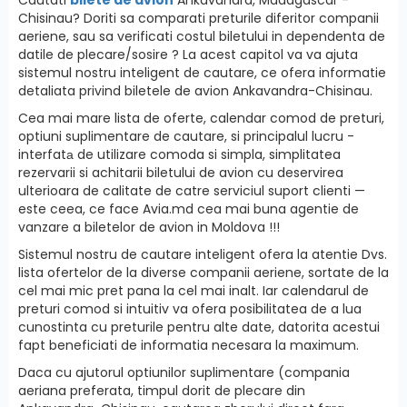
Chisinau? Doriti sa comparati preturile diferitor companii
aeriene, sau sa verificati costul biletului in dependenta de
datile de plecare/sosire ? La acest capitol va va ajuta
sistemul nostru inteligent de cautare, ce ofera informatie
detaliata privind biletele de avion Ankavandra-Chisinau.
Cea mai mare lista de oferte, calendar comod de preturi,
optiuni suplimentare de cautare, si principalul lucru -
interfatа de utilizare comoda si simpla, simplitatea
rezervarii si achitarii biletului de avion cu deservirea
ulterioara de calitate de catre serviciul suport clienti —
este ceea, ce face Avia.md cea mai buna agentie de
vanzare a biletelor de avion in Moldova !!!
Sistemul nostru de cautare inteligent ofera la atentie Dvs.
lista ofertelor de la diverse companii aeriene, sortate de la
cel mai mic pret pana la cel mai inalt. Iar calendarul de
preturi comod si intuitiv va ofera posibilitatea de a lua
cunostinta cu preturile pentru alte date, datorita acestui
fapt beneficiati de informatia necesara la maximum.
Daca cu ajutorul optiunilor suplimentare (compania
aeriana preferata, timpul dorit de plecare din