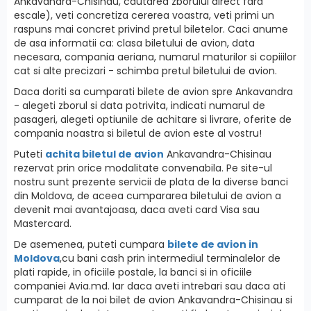
Ankavandra-Chisinau, cautarea zborului direct fara
escale), veti concretiza cererea voastra, veti primi un
raspuns mai concret privind pretul biletelor. Caci anume
de asa informatii ca: clasa biletului de avion, data
necesara, compania aeriana, numarul maturilor si copiiilor
cat si alte precizari - schimba pretul biletului de avion.
Daca doriti sa cumparati bilete de avion spre Ankavandra
- alegeti zborul si data potrivita, indicati numarul de
pasageri, alegeti optiunile de achitare si livrare, oferite de
compania noastra si biletul de avion este al vostru!
Puteti
achita biletul de avion
Ankavandra-Chisinau
rezervat prin orice modalitate convenabila. Pe site-ul
nostru sunt prezente servicii de plata de la diverse banci
din Moldova, de aceea cumpararea biletului de avion a
devenit mai avantajoasa, daca aveti card Visa sau
Mastercard.
De asemenea, puteti cumpara
bilete de avion in
Moldova
,cu bani cash prin intermediul terminalelor de
plati rapide, in oficiile postale, la banci si in oficiile
companiei Avia.md. Iar daca aveti intrebari sau daca ati
cumparat de la noi bilet de avion Ankavandra-Chisinau si