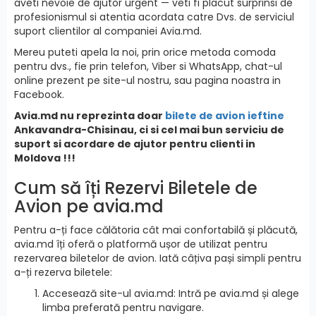
aveti nevoie de ajutor urgent — veti fi placut surprinsi de
profesionismul si atentia acordata catre Dvs. de serviciul
suport clientilor al companiei Avia.md.
Mereu puteti apela la noi, prin orice metoda comoda
pentru dvs., fie prin telefon, Viber si WhatsApp, chat-ul
online prezent pe site-ul nostru, sau pagina noastra in
Facebook.
Avia.md nu reprezinta doar
bilete de avion ieftine
Ankavandra-Chisinau, ci si cel mai bun serviciu de
suport si acordare de ajutor pentru clienti in
Moldova !!!
Cum să îți Rezervi Biletele de
Avion pe avia.md
Pentru a-ți face călătoria cât mai confortabilă și plăcută,
avia.md îți oferă o platformă ușor de utilizat pentru
rezervarea biletelor de avion. Iată câțiva pași simpli pentru
a-ți rezerva biletele:
Accesează site-ul avia.md: Intră pe avia.md și alege
limba preferată pentru navigare.