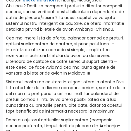
Chisinau? Doriti sa comparati preturile diferitor companii
aeriene, sau sa verificati costul biletului in dependenta de
datile de plecare/sosire ? La acest capitol va va ajuta
sistemul nostru inteligent de cautare, ce ofera informatie
detaliata privind biletele de avion Ambanja-Chisinau.
Cea mai mare lista de oferte, calendar comod de preturi,
optiuni suplimentare de cautare, si principalul lucru -
interfatа de utilizare comoda si simpla, simplitatea
rezervarii si achitarii biletului de avion cu deservirea
ulterioara de calitate de catre serviciul suport clienti —
este ceea, ce face Avia.md cea mai buna agentie de
vanzare a biletelor de avion in Moldova !!!
Sistemul nostru de cautare inteligent ofera la atentie Dvs.
lista ofertelor de la diverse companii aeriene, sortate de la
cel mai mic pret pana la cel mai inalt. Iar calendarul de
preturi comod si intuitiv va ofera posibilitatea de a lua
cunostinta cu preturile pentru alte date, datorita acestui
fapt beneficiati de informatia necesara la maximum.
Daca cu ajutorul optiunilor suplimentare (compania
aeriana preferata, timpul dorit de plecare din Ambanja-