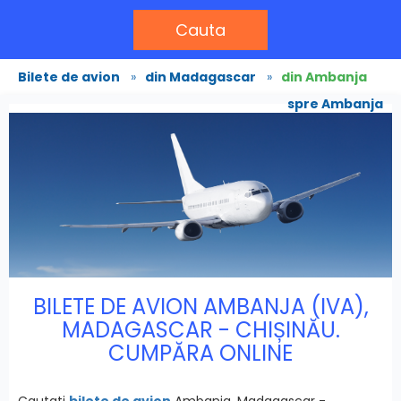
Cauta
Bilete de avion
»
din Madagascar
»
din Ambanja
spre Ambanja
BILETE DE AVION AMBANJA (IVA),
MADAGASCAR - CHIȘINĂU.
CUMPĂRA ONLINE
Cautati
bilete de avion
Ambanja, Madagascar -