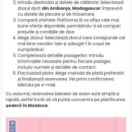
Introdu destinația și datele de călătorie: Selectează
zborul dorit
din Ambanja, Madagascar
împreună
cu datele de plecare și de întoarcere.
Compară ofertele: Platforma îți va afișa cele mai
bune oferte disponibile, permițându-ți să compari
prețurile și condițiile de zbor.
Alege zborul: Selectează zborul care corespunde cel
mai bine nevoilor tale și adaugă-l în coșul de
cumpărături.
Completează detaliile pasagerilor: Introdu
informațiile necesare pentru fiecare pasager,
inclusiv numele și detaliile de contact.
Efectuează plata: Alege metoda de plată preferată
și finalizează rezervarea. Vei primi confirmarea
biletului pe e-mail.
Cu avia.md, rezervarea biletelor de avion este simplă și
rapidă, astfel încât să vă puteți concentra pe planificarea
șederii în Moldova
.
+
−