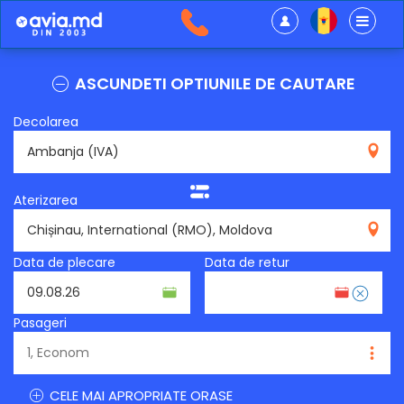
ASCUNDETI OPTIUNILE DE CAUTARE
Decolarea
IVA
Aterizarea
RMO
Data de plecare
Data de retur
Pasageri
CELE MAI APROPRIATE ORASE