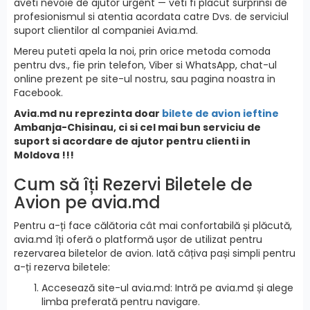
aveti nevoie de ajutor urgent — veti fi placut surprinsi de
profesionismul si atentia acordata catre Dvs. de serviciul
suport clientilor al companiei Avia.md.
Mereu puteti apela la noi, prin orice metoda comoda
pentru dvs., fie prin telefon, Viber si WhatsApp, chat-ul
online prezent pe site-ul nostru, sau pagina noastra in
Facebook.
Avia.md nu reprezinta doar
bilete de avion ieftine
Ambanja-Chisinau, ci si cel mai bun serviciu de
suport si acordare de ajutor pentru clienti in
Moldova !!!
Cum să îți Rezervi Biletele de
Avion pe avia.md
Pentru a-ți face călătoria cât mai confortabilă și plăcută,
avia.md îți oferă o platformă ușor de utilizat pentru
rezervarea biletelor de avion. Iată câțiva pași simpli pentru
a-ți rezerva biletele:
Accesează site-ul avia.md: Intră pe avia.md și alege
limba preferată pentru navigare.