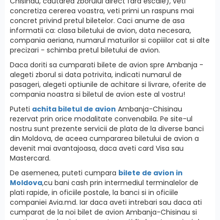
Chisinau, cautarea zborului direct fara escale), veti
concretiza cererea voastra, veti primi un raspuns mai
concret privind pretul biletelor. Caci anume de asa
informatii ca: clasa biletului de avion, data necesara,
compania aeriana, numarul maturilor si copiiilor cat si alte
precizari - schimba pretul biletului de avion.
Daca doriti sa cumparati bilete de avion spre Ambanja -
alegeti zborul si data potrivita, indicati numarul de
pasageri, alegeti optiunile de achitare si livrare, oferite de
compania noastra si biletul de avion este al vostru!
Puteti
achita biletul de avion
Ambanja-Chisinau
rezervat prin orice modalitate convenabila. Pe site-ul
nostru sunt prezente servicii de plata de la diverse banci
din Moldova, de aceea cumpararea biletului de avion a
devenit mai avantajoasa, daca aveti card Visa sau
Mastercard.
De asemenea, puteti cumpara
bilete de avion in
Moldova
,cu bani cash prin intermediul terminalelor de
plati rapide, in oficiile postale, la banci si in oficiile
companiei Avia.md. Iar daca aveti intrebari sau daca ati
cumparat de la noi bilet de avion Ambanja-Chisinau si