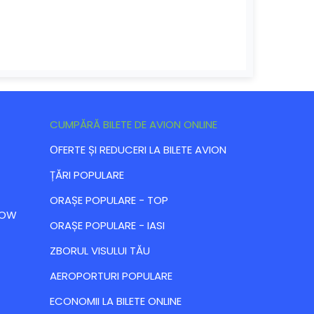
CUMPĂRĂ BILETE DE AVION ONLINE
ОFERTE ȘI REDUCERI LA BILETE AVION
ȚĂRI POPULARE
ORAȘE POPULARE - TOP
 LOW
ORAȘE POPULARE - IASI
ZBORUL VISULUI TĂU
AEROPORTURI POPULARE
ECONOMII LA BILETE ONLINE