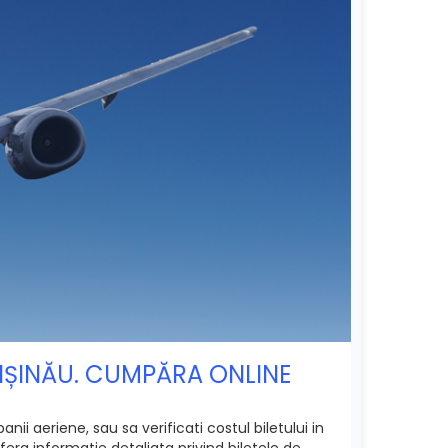
CHIȘINĂU. CUMPĂRA ONLINE
ii aeriene, sau sa verificati costul biletului in
era informatie detaliata privind biletele de