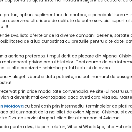
returi, optiuni suplimentare de cautare, si principalul lucru - i
vion cu deservirea ulterioara de calitate de catre serviciul suport
 !!!
ntie Dvs. lista ofertelor de la diverse companii aeriene, sortate d
osibilitatea de a lua cunostinta cu preturile pentru alte date, da
ia aeriana preferata, timpul dorit de plecare din Alpena-Chisinau
 mai concret privind pretul biletelor. Caci anume de asa informat
at si alte precizari - schimba pretul biletului de avion.
a - alegeti zborul si data potrivita, indicati numarul de pasageri,
ostru!
zervat prin orice modalitate convenabila. Pe site-ul nostru sunt
vion a devenit mai avantajoasa, daca aveti card Visa sau Maste
 in Moldova
,cu bani cash prin intermediul terminalelor de plati rapid
aca ati cumparat de la noi bilet de avion Alpena-Chisinau si avet
tre Dvs. de serviciul suport clientilor al companiei Avia.md.
da pentru dvs., fie prin telefon, Viber si WhatsApp, chat-ul onli