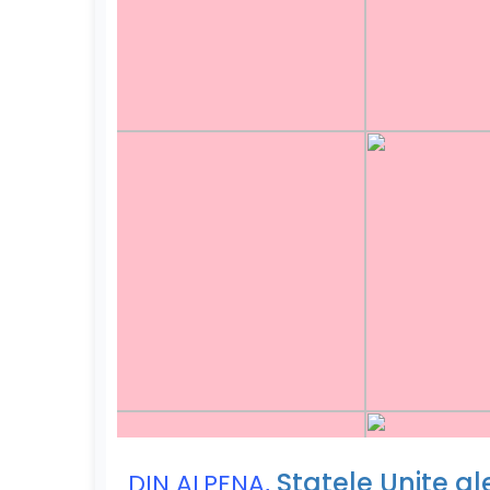
,
Statele Unite al
DIN ALPENA