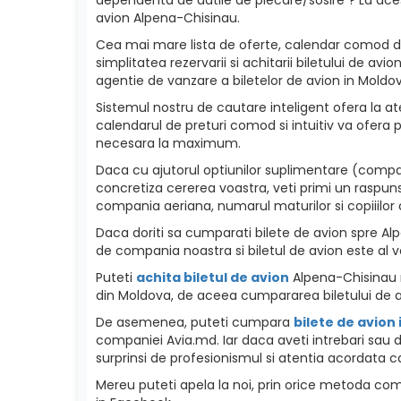
avion Alpena-Chisinau.
Cea mai mare lista de oferte, calendar comod de p
simplitatea rezervarii si achitarii biletului de a
agentie de vanzare a biletelor de avion in Moldova
Sistemul nostru de cautare inteligent ofera la ate
calendarul de preturi comod si intuitiv va ofera p
necesara la maximum.
Daca cu ajutorul optiunilor suplimentare (compan
concretiza cererea voastra, veti primi un raspuns
compania aeriana, numarul maturilor si copiiilor c
Daca doriti sa cumparati bilete de avion spre Alpen
de compania noastra si biletul de avion este al v
Puteti
achita biletul de avion
Alpena-Chisinau re
din Moldova, de aceea cumpararea biletului de a
De asemenea, puteti cumpara
bilete de avion
companiei Avia.md. Iar daca aveti intrebari sau d
surprinsi de profesionismul si atentia acordata ca
Mereu puteti apela la noi, prin orice metoda como