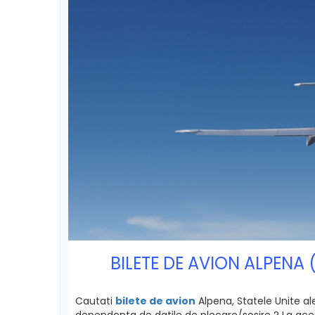
BILETE DE AVION ALPENA 
Cautati
bilete de avion
Alpena, Statele Unite ale
dependenta de datile de plecare/sosire ? La acest