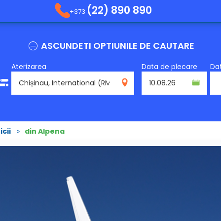
(22) 890 890
+373
ASCUNDETI OPTIUNILE DE CAUTARE
Aterizarea
Data de plecare
Dat
RMO
cii
»
din Alpena