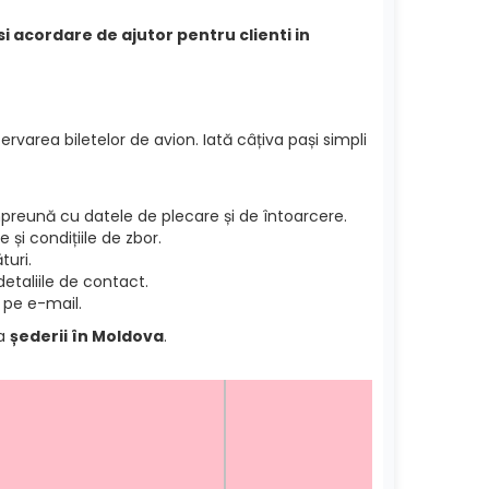
si acordare de ajutor pentru clienti in
ervarea biletelor de avion. Iată câțiva pași simpli
reună cu datele de plecare și de întoarcere.
și condițiile de zbor.
turi.
etaliile de contact.
 pe e-mail.
ea
șederii în Moldova
.