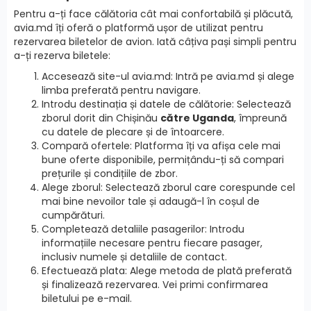
Pentru a-ți face călătoria cât mai confortabilă și plăcută,
avia.md îți oferă o platformă ușor de utilizat pentru
rezervarea biletelor de avion. Iată câțiva pași simpli pentru
a-ți rezerva biletele:
Accesează site-ul avia.md: Intră pe avia.md și alege
limba preferată pentru navigare.
Introdu destinația și datele de călătorie: Selectează
zborul dorit din Chișinău
către Uganda
, împreună
cu datele de plecare și de întoarcere.
Compară ofertele: Platforma îți va afișa cele mai
bune oferte disponibile, permițându-ți să compari
prețurile și condițiile de zbor.
Alege zborul: Selectează zborul care corespunde cel
mai bine nevoilor tale și adaugă-l în coșul de
cumpărături.
Completează detaliile pasagerilor: Introdu
informațiile necesare pentru fiecare pasager,
inclusiv numele și detaliile de contact.
Efectuează plata: Alege metoda de plată preferată
și finalizează rezervarea. Vei primi confirmarea
biletului pe e-mail.