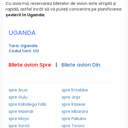
Cu avia.md, rezervarea biletelor de avion este simplă și
rapidă, astfel încât să vă puteți concentra pe planificarea
șederii în Uganda
.
UGANDA
Tara: Uganda
Codul tarii: UG
Bilete avion Spre
|
Bilete avion Din
spre Arua
spre Entebbe
spre Gulu
spre Jinja
spre Kabalega Falls
spre Kasese
spre Masindi
spre Mbarara
spre Moyo
spre Pakuba
spre Soroti
spre Tororo