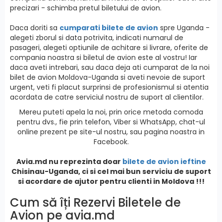
precizari - schimba pretul biletului de avion.
Daca doriti sa
cumparati bilete de avion
spre Uganda -
alegeti zborul si data potrivita, indicati numarul de
pasageri, alegeti optiunile de achitare si livrare, oferite de
compania noastra si biletul de avion este al vostru! Iar
daca aveti intrebari, sau daca deja ati cumparat de la noi
bilet de avion Moldova-Uganda si aveti nevoie de suport
urgent, veti fi placut surprinsi de profesionismul si atentia
acordata de catre serviciul nostru de suport al clientilor.
Mereu puteti apela la noi, prin orice metoda comoda
pentru dvs., fie prin telefon, Viber si WhatsApp, chat-ul
online prezent pe site-ul nostru, sau pagina noastra in
Facebook.
Avia.md nu reprezinta doar
bilete de avion ieftine
Chisinau-Uganda, ci si cel mai bun serviciu de suport
si acordare de ajutor pentru clienti in Moldova !!!
Cum să îți Rezervi Biletele de
Avion pe avia.md