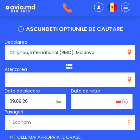
ASCUNDETI OPTIUNILE DE CAUTARE
Decolarea
RMO
Aterizarea
Data de plecare
Data de retur
Pasageri
CELE MAI APROPRIATE ORASE