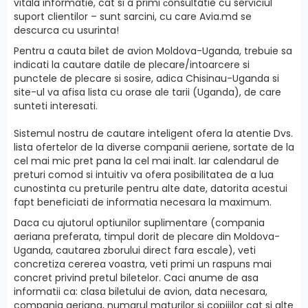
vitala informatie, cat si a primi сonsultatie cu serviciul
suport clientilor – sunt sarcini, cu care Avia.md se
descurca cu usurinta!
Pentru a cauta bilet de avion Moldova-Uganda, trebuie sa
indicati la cautare datile de plecare/intoarcere si
punctele de plecare si sosire, adica Chisinau-Uganda si
site-ul va afisa lista cu orase ale tarii (Uganda), de care
sunteti interesati.
Sistemul nostru de cautare inteligent ofera la atentie Dvs.
lista ofertelor de la diverse companii aeriene, sortate de la
cel mai mic pret pana la cel mai inalt. Iar calendarul de
preturi comod si intuitiv va ofera posibilitatea de a lua
cunostinta cu preturile pentru alte date, datorita acestui
fapt beneficiati de informatia necesara la maximum.
Daca cu ajutorul optiunilor suplimentare (compania
aeriana preferata, timpul dorit de plecare din Moldova-
Uganda, cautarea zborului direct fara escale), veti
concretiza cererea voastra, veti primi un raspuns mai
concret privind pretul biletelor. Caci anume de asa
informatii ca: clasa biletului de avion, data necesara,
compania aeriana, numarul maturilor si copiiilor cat si alte