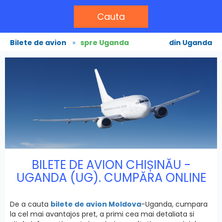
Cauta
Bilete de avion
»
spre Uganda
din Uganda
BILETE DE AVION CHIȘINĂU -
UGANDA (UG). CUMPĂRA ONLINE
De a cauta
bilete de avion Moldova
-Uganda, cumpara
la cel mai avantajos pret, a primi cea mai detaliata si