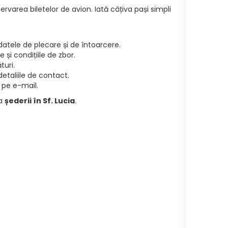
ervarea biletelor de avion. Iată câțiva pași simpli
atele de plecare și de întoarcere.
și condițiile de zbor.
turi.
etaliile de contact.
 pe e-mail.
ea
șederii în Sf. Lucia
.