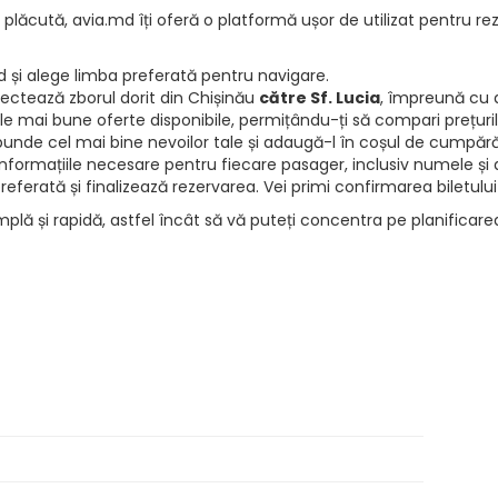
 plăcută, avia.md îți oferă o platformă ușor de utilizat pentru rez
d și alege limba preferată pentru navigare.
electează zborul dorit din Chișinău
către Sf. Lucia
, împreună cu d
e mai bune oferte disponibile, permițându-ți să compari prețurile 
punde cel mai bine nevoilor tale și adaugă-l în coșul de cumpără
informațiile necesare pentru fiecare pasager, inclusiv numele și d
ferată și finalizează rezervarea. Vei primi confirmarea biletului
mplă și rapidă, astfel încât să vă puteți concentra pe planificar