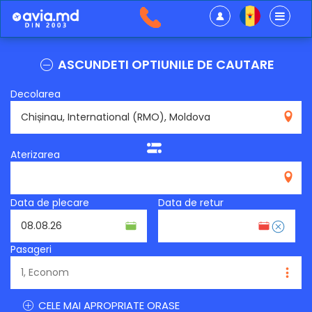
ASCUNDETI OPTIUNILE DE CAUTARE
Decolarea
RMO
Aterizarea
Data de plecare
Data de retur
Pasageri
CELE MAI APROPRIATE ORASE