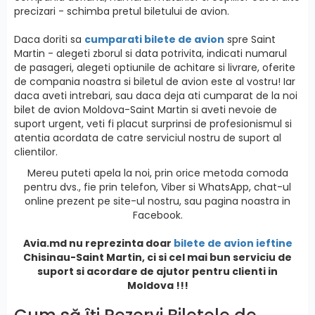
precizari - schimba pretul biletului de avion.
Daca doriti sa
cumparati bilete de avion
spre Saint
Martin - alegeti zborul si data potrivita, indicati numarul
de pasageri, alegeti optiunile de achitare si livrare, oferite
de compania noastra si biletul de avion este al vostru! Iar
daca aveti intrebari, sau daca deja ati cumparat de la noi
bilet de avion Moldova-Saint Martin si aveti nevoie de
suport urgent, veti fi placut surprinsi de profesionismul si
atentia acordata de catre serviciul nostru de suport al
clientilor.
Mereu puteti apela la noi, prin orice metoda comoda
pentru dvs., fie prin telefon, Viber si WhatsApp, chat-ul
online prezent pe site-ul nostru, sau pagina noastra in
Facebook.
Avia.md nu reprezinta doar
bilete de avion ieftine
Chisinau-Saint Martin, ci si cel mai bun serviciu de
suport si acordare de ajutor pentru clienti in
Moldova !!!