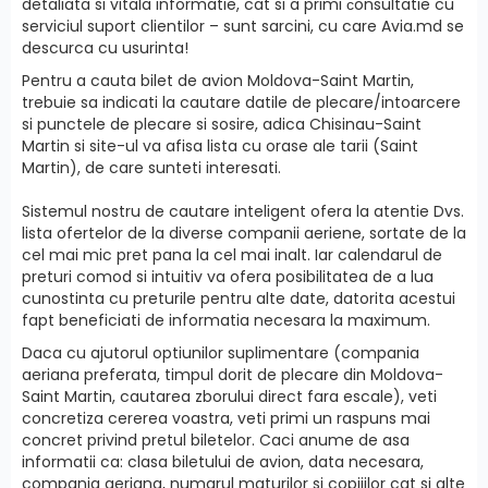
detaliata si vitala informatie, cat si a primi сonsultatie cu
serviciul suport clientilor – sunt sarcini, cu care Avia.md se
descurca cu usurinta!
Pentru a cauta bilet de avion Moldova-Saint Martin,
trebuie sa indicati la cautare datile de plecare/intoarcere
si punctele de plecare si sosire, adica Chisinau-Saint
Martin si site-ul va afisa lista cu orase ale tarii (Saint
Martin), de care sunteti interesati.
Sistemul nostru de cautare inteligent ofera la atentie Dvs.
lista ofertelor de la diverse companii aeriene, sortate de la
cel mai mic pret pana la cel mai inalt. Iar calendarul de
preturi comod si intuitiv va ofera posibilitatea de a lua
cunostinta cu preturile pentru alte date, datorita acestui
fapt beneficiati de informatia necesara la maximum.
Daca cu ajutorul optiunilor suplimentare (compania
aeriana preferata, timpul dorit de plecare din Moldova-
Saint Martin, cautarea zborului direct fara escale), veti
concretiza cererea voastra, veti primi un raspuns mai
concret privind pretul biletelor. Caci anume de asa
informatii ca: clasa biletului de avion, data necesara,
compania aeriana, numarul maturilor si copiiilor cat si alte