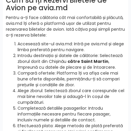
Cum să îți Rezervi Biletele de
Avion pe avia.md
Pentru a-ți face călătoria cât mai confortabilă și plăcută,
avia.md îți oferă o platformă ușor de utilizat pentru
rezervarea biletelor de avion. Iată câțiva pași simpli pentru
a-ți rezerva biletele:
Accesează site-ul avia.md: Intră pe avia.md și alege
limba preferată pentru navigare.
Introdu destinația și datele de călătorie: Selectează
zborul dorit din Chișinău
către Saint Martin
,
împreună cu datele de plecare și de întoarcere.
Compară ofertele: Platforma îți va afișa cele mai
bune oferte disponibile, permițându-ți să compari
prețurile și condițiile de zbor.
Alege zborul: Selectează zborul care corespunde cel
mai bine nevoilor tale și adaugă-l în coșul de
cumpărături.
Completează detaliile pasagerilor: Introdu
informațiile necesare pentru fiecare pasager,
inclusiv numele și detaliile de contact.
Efectuează plata: Alege metoda de plată preferată