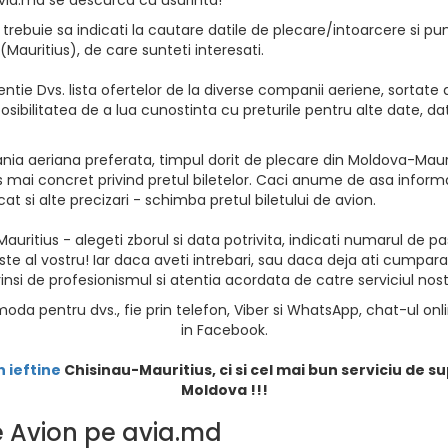
trebuie sa indicati la cautare datile de plecare/intoarcere si pun
i (Mauritius), de care sunteti interesati.
ntie Dvs. lista ofertelor de la diverse companii aeriene, sortate d
osibilitatea de a lua cunostinta cu preturile pentru alte date, da
ia aeriana preferata, timpul dorit de plecare din Moldova-Mauriti
 mai concret privind pretul biletelor. Caci anume de asa informat
at si alte precizari - schimba pretul biletului de avion.
auritius - alegeti zborul si data potrivita, indicati numarul de pas
te al vostru! Iar daca aveti intrebari, sau daca deja ati cumpara
insi de profesionismul si atentia acordata de catre serviciul nostr
oda pentru dvs., fie prin telefon, Viber si WhatsApp, chat-ul onl
in Facebook.
n ieftine
Chisinau-Mauritius, ci si cel mai bun serviciu de su
Moldova !!!
de Avion pe avia.md