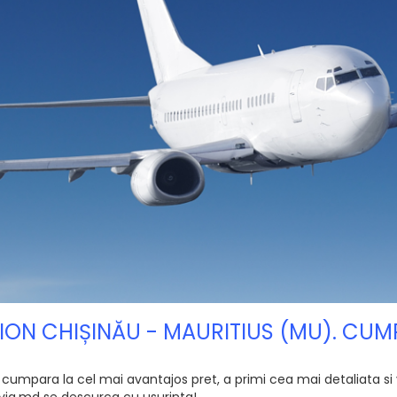
VION CHIȘINĂU - MAURITIUS (MU). CU
 cumpara la cel mai avantajos pret, a primi cea mai detaliata si v
e Avia.md se descurca cu usurinta!