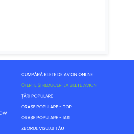
CUMPĂRĂ BILETE DE AVION ONLINE
ОFERTE ȘI REDUCERI LA BILETE AVION
ȚĂRI POPULARE
ORAȘE POPULARE - TOP
 LOW
ORAȘE POPULARE - IASI
ZBORUL VISULUI TĂU