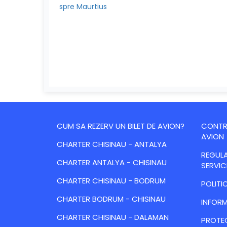
spre Maurtius
CUM SA REZERV UN BILET DE AVION?
CONTRA
AVION
CHARTER CHISINAU - ANTALYA
REGULA
CHARTER ANTALYA - CHISINAU
SERVIC
CHARTER CHISINAU - BODRUM
POLITI
CHARTER BODRUM - CHISINAU
INFORM
CHARTER CHISINAU - DALAMAN
PROTE