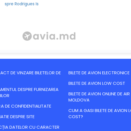
spre Rodrigues Is
CT DE VINZARE BILETELOR DE
BILETE DE AVION ELECTRONICE
BILETE DE AVION LOW COST
MENTUL DESPRE FURNIZAREA
BILETE DE AVION ONLINE DE AIR
IILOR
MOLDOVA
CA DE CONFIDENTIALITATE
CUM A GASI BILETE DE AVION
ATIE DESPRE SITE
COST?
CȚIA DATELOR CU CARACTER