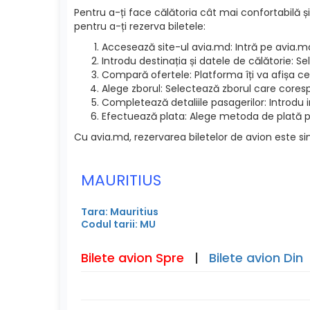
Pentru a-ți face călătoria cât mai confortabilă și
pentru a-ți rezerva biletele:
Accesează site-ul avia.md: Intră pe avia.m
Introdu destinația și datele de călătorie: S
Compară ofertele: Platforma îți va afișa cel
Alege zborul: Selectează zborul care cores
Completează detaliile pasagerilor: Introdu 
Efectuează plata: Alege metoda de plată pre
Cu avia.md, rezervarea biletelor de avion este si
MAURITIUS
Tara: Mauritius
Codul tarii: MU
Bilete avion Spre
|
Bilete avion Din