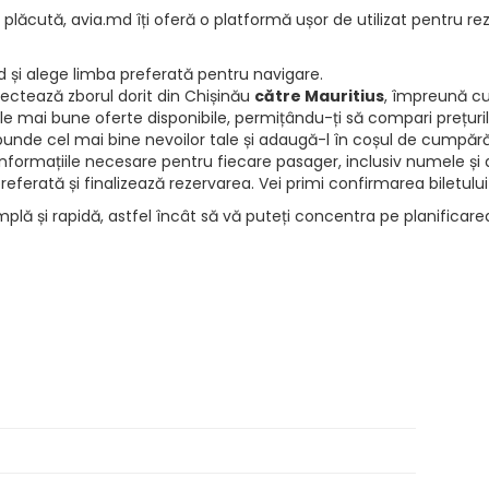
 plăcută, avia.md îți oferă o platformă ușor de utilizat pentru rez
d și alege limba preferată pentru navigare.
electează zborul dorit din Chișinău
către Mauritius
, împreună cu
e mai bune oferte disponibile, permițându-ți să compari prețurile 
punde cel mai bine nevoilor tale și adaugă-l în coșul de cumpără
informațiile necesare pentru fiecare pasager, inclusiv numele și d
ferată și finalizează rezervarea. Vei primi confirmarea biletului
mplă și rapidă, astfel încât să vă puteți concentra pe planificar