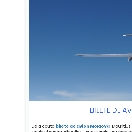
BILETE DE A
De a cauta
bilete de avion Moldova
-Mauritius,
serviciul suport clientilor – sunt sarcini, cu car