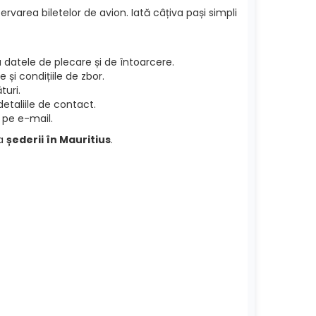
ervarea biletelor de avion. Iată câțiva pași simpli
 datele de plecare și de întoarcere.
și condițiile de zbor.
turi.
etaliile de contact.
 pe e-mail.
ea
șederii în Mauritius
.