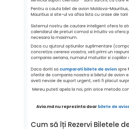
Pentru a cauta bilet de avion Moldova-Mauritius, 
Mauritius si site-ul va afisa lista cu orase ale tari
Sistemul nostru de cautare inteligent ofera la ate
calendarul de preturi comod si intuitiv va ofera p
necesara la maximum.
Daca cu ajutorul optiunilor suplimentare (compan
concretiza cererea voastra, veti primi un raspuns
compania aeriana, numarul maturilor si copiiilor c
Daca doriti sa
cumparati bilete de avion
spre M
oferite de compania noastra si biletul de avion es
aveti nevoie de suport urgent, veti fi placut surpr
Mereu puteti apela la noi, prin orice metoda com
Avia.md nu reprezinta doar
bilete de avio
Cum să îți Rezervi Biletele 