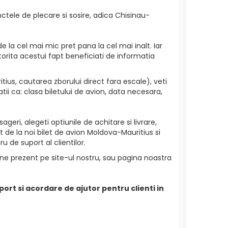
ctele de plecare si sosire, adica Chisinau-
e la cel mai mic pret pana la cel mai inalt. Iar
torita acestui fapt beneficiati de informatia
us, cautarea zborului direct fara escale), veti
ii ca: clasa biletului de avion, data necesara,
ageri, alegeti optiunile de achitare si livrare,
t de la noi bilet de avion Moldova-Mauritius si
u de suport al clientilor.
ine prezent pe site-ul nostru, sau pagina noastra
port si acordare de ajutor pentru clienti in