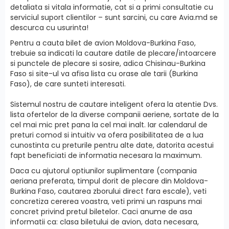
detaliata si vitala informatie, cat si a primi сonsultatie cu
serviciul suport clientilor – sunt sarcini, cu care Avia.md se
descurca cu usurinta!
Pentru a cauta bilet de avion Moldova-Burkina Faso,
trebuie sa indicati la cautare datile de plecare/intoarcere
si punctele de plecare si sosire, adica Chisinau-Burkina
Faso si site-ul va afisa lista cu orase ale tarii (Burkina
Faso), de care sunteti interesati.
Sistemul nostru de cautare inteligent ofera la atentie Dvs.
lista ofertelor de la diverse companii aeriene, sortate de la
cel mai mic pret pana la cel mai inalt. Iar calendarul de
preturi comod si intuitiv va ofera posibilitatea de a lua
cunostinta cu preturile pentru alte date, datorita acestui
fapt beneficiati de informatia necesara la maximum.
Daca cu ajutorul optiunilor suplimentare (compania
aeriana preferata, timpul dorit de plecare din Moldova-
Burkina Faso, cautarea zborului direct fara escale), veti
concretiza cererea voastra, veti primi un raspuns mai
concret privind pretul biletelor. Caci anume de asa
informatii ca: clasa biletului de avion, data necesara,