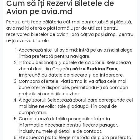
Cum să îți Rezervi Biletele de
Avion pe avia.md
Pentru a-ți face călătoria cât mai confortabilă și plăcută,
avia.md îți oferă o platformă ușor de utilizat pentru
rezervarea biletelor de avion. Iată câțiva pași simpli pentru
a-ți rezerva biletele:
Accesează site-ul avia.md: Intră pe avia.md și alege
limba preferată pentru navigare.
Introdu destinația și datele de călătorie: Selectează
zborul dorit din Chișinău
către Burkina Faso
,
împreună cu datele de plecare și de întoarcere.
Compară ofertele: Platforma îți va afișa cele mai
bune oferte disponibile, permițându-ți să compari
prețurile și condițiile de zbor.
Alege zborul: Selectează zborul care corespunde cel
mai bine nevoilor tale și adaugă-l în coșul de
cumpărături.
Completează detaliile pasagerilor: Introdu
informațiile necesare pentru fiecare pasager,
inclusiv numele și detaliile de contact.
Efectuează plata: Alege metoda de plată preferată