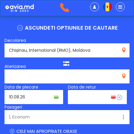
ASCUNDETI OPTIUNILE DE CAUTARE
Decolarea
RMO
Aterizarea
Data de plecare
Data de retur
Pasageri
CELE MAI APROPRIATE ORASE