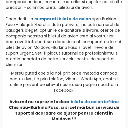
compania aeriana, numarul maturilor si copiiilor cat si alte
precizari - schimba pretul biletului de avion.
Daca doriti sa
cumparati bilete de avion
spre Burkina
Faso - alegeti zborul si data potrivita, indicati numarul de
pasageri, alegeti optiunile de achitare si livrare, oferite de
compania noastra si biletul de avion este al vostru! Iar
daca aveti intrebari, sau daca deja ati cumparat de la noi
bilet de avion Moldova-Burkina Faso si aveti nevoie de
suport urgent, veti fi placut surprinsi de profesionismul si
atentia acordata de catre serviciul nostru de suport al
clientilor.
Mereu puteti apela la noi, prin orice metoda comoda
pentru dvs., fie prin telefon, Viber si WhatsApp, chat-ul
online prezent pe site-ul nostru, sau pagina noastra in
Facebook.
Avia.md nu reprezinta doar
bilete de avion ieftine
Chisinau-Burkina Faso, ci si cel mai bun serviciu de
suport si acordare de ajutor pentru clienti in
Moldova !!!