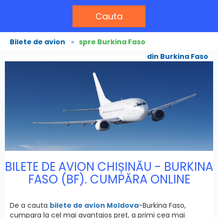
Cauta
Bilete de avion
»
spre Burkina Faso
din Burkina Faso
BILETE DE AVION CHIȘINĂU - BURKINA
FASO (BF). CUMPĂRA ONLINE
De a cauta
bilete de avion Moldova
-Burkina Faso,
cumpara la cel mai avantajos pret, a primi cea mai