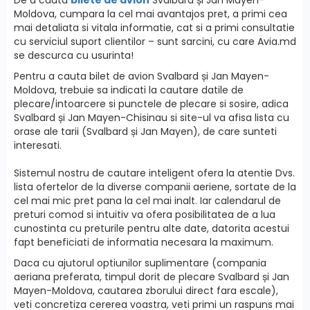
Moldova, cumpara la cel mai avantajos pret, a primi cea
mai detaliata si vitala informatie, cat si a primi сonsultatie
cu serviciul suport clientilor – sunt sarcini, cu care Avia.md
se descurca cu usurinta!
Pentru a cauta bilet de avion Svalbard și Jan Mayen-
Moldova, trebuie sa indicati la cautare datile de
plecare/intoarcere si punctele de plecare si sosire, adica
Svalbard și Jan Mayen-Chisinau si site-ul va afisa lista cu
orase ale tarii (Svalbard și Jan Mayen), de care sunteti
interesati.
Sistemul nostru de cautare inteligent ofera la atentie Dvs.
lista ofertelor de la diverse companii aeriene, sortate de la
cel mai mic pret pana la cel mai inalt. Iar calendarul de
preturi comod si intuitiv va ofera posibilitatea de a lua
cunostinta cu preturile pentru alte date, datorita acestui
fapt beneficiati de informatia necesara la maximum.
Daca cu ajutorul optiunilor suplimentare (compania
aeriana preferata, timpul dorit de plecare Svalbard și Jan
Mayen-Moldova, cautarea zborului direct fara escale),
veti concretiza cererea voastra, veti primi un raspuns mai