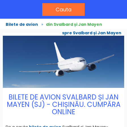
Cauta
Bilete de avion
»
din Svalbard și Jan Mayen
spre Svalbard și Jan Mayen
BILETE DE AVION SVALBARD ȘI JAN
MAYEN (SJ) - CHIȘINĂU. CUMPĂRA
ONLINE
De a cauta
bilete de avion
Svalbard și Jan Mayen-