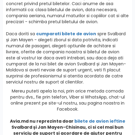
concret privind pretul biletelor. Caci anume de asa
informatii ca: clasa biletului de avion, data necesara,
compania aeriana, numarul maturilor si copiiilor cat si alte
precizari - schimba pretul biletului de avion.
Daca doriti sa
cumparati bilete de avion
spre Svalbard
și Jan Mayen - alegeti zborul si data potrivita, indicati
numarul de pasageri, alegeti optiunile de achitare si
livrare, oferite de compania noastra si biletul de avion
este al vostru! Iar daca aveti intrebari, sau daca deja ati
cumparat de la noi bilet de avion Svalbard și Jan Mayen-
Moldova si aveti nevoie de suport urgent, veti fi placut
surprinsi de profesionismul si atentia acordata de catre
serviciul nostru de suport al clientilor.
Mereu puteti apela la noi, prin orice metoda comoda
pentru dvs., fie prin telefon, Viber si WhatsApp, chat-ul
online prezent pe site-ul nostru, sau pagina noastra in
Facebook.
Avia.md nu reprezinta doar
bilete de avion ieftine
Svalbard și Jan Mayen
-Chisinau, ci si cel mai bun
serviciu de suport si acordare de ajutor pentru