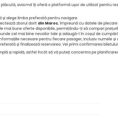
 plăcută, avia.md îți oferă o platformă ușor de utilizat pentru rez
d și alege limba preferată pentru navigare.
electează zborul dorit
din Maroc
, împreună cu datele de plecare 
e mai bune oferte disponibile, permițându-ți să compari prețurile 
punde cel mai bine nevoilor tale și adaugă-l în coșul de cumpără
informațiile necesare pentru fiecare pasager, inclusiv numele și d
ferată și finalizează rezervarea. Vei primi confirmarea biletului
mplă și rapidă, astfel încât să vă puteți concentra pe planificar