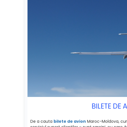
BILETE DE
De a cauta
bilete de avion
Maroc-Moldova, cumpa
serviciul suport clientilor – sunt sarcini, cu car