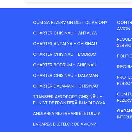
CUM SA REZERV UN BILET DE AVION?
CONTRA
AVION
CHARTER CHISINAU - ANTALYA
REGULA
CHARTER ANTALYA - CHISINAU
SERVIC
CHARTER CHISINAU - BODRUM
POLITI
CHARTER BODRUM - CHISINAU
INFORM
CHARTER CHISINAU - DALAMAN
PROTE
PERSO
CHARTER DALAMAN - CHISINAU
CUM FU
TRANSFER AEROPORT CHIȘINĂU -
REZERV
PUNCT DE FRONTIERĂ ÎN MOLDOVA
GARANȚ
ANULAREA REZERVARII BILETULUI?
INTERLI
LIVRAREA BILETELOR DE AVION?