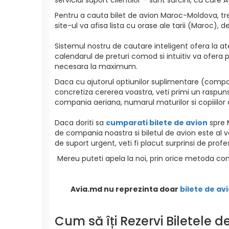
Pentru a cauta bilet de avion Maroc-Moldova, treb
site-ul va afisa lista cu orase ale tarii (Maroc), d
Sistemul nostru de cautare inteligent ofera la ate
calendarul de preturi comod si intuitiv va ofera p
necesara la maximum.
Daca cu ajutorul optiunilor suplimentare (compan
concretiza cererea voastra, veti primi un raspuns
compania aeriana, numarul maturilor si copiiilor c
Daca doriti sa
cumparati bilete de avion
spre M
de compania noastra si biletul de avion este al v
de suport urgent, veti fi placut surprinsi de profe
Mereu puteti apela la noi, prin orice metoda com
Avia.md nu reprezinta doar
bilete de avi
Cum să îți Rezervi Biletele 