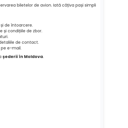
ervarea biletelor de avion. Iată câțiva pași simpli
și de întoarcere.
și condițiile de zbor.
turi.
etaliile de contact.
 pe e-mail.
ea
șederii în Moldova
.