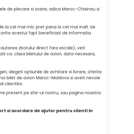
ele de plecare si sosire, adica Maroc-Chisinau si
e la cel mai mic pret pana la cel mai inalt. Iar
torita acestui fapt beneficiati de informatia
utarea zborului direct fara escale), veti
ii ca: clasa biletului de avion, data necesara,
i, alegeti optiunile de achitare si livrare, oferite
 noi bilet de avion Maroc-Moldova si aveti nevoie
 clientilor.
ine prezent pe site-ul nostru, sau pagina noastra
ort si acordare de ajutor pentru clienti in