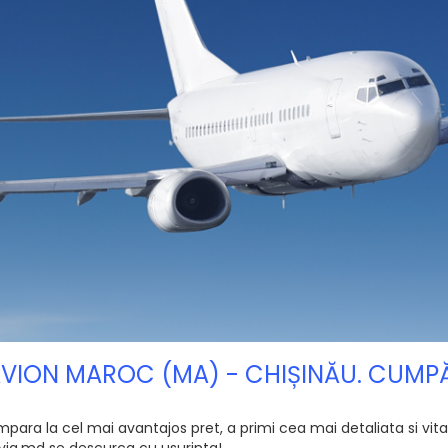
 AVION MAROC (MA) - CHIȘINĂU. CUMP
ra la cel mai avantajos pret, a primi cea mai detaliata si vitala
e Avia.md se descurca cu usurinta!