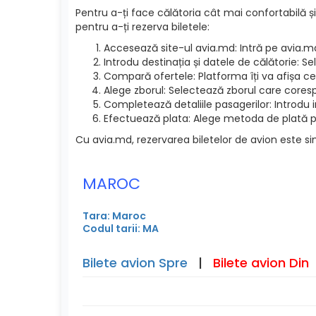
Pentru a-ți face călătoria cât mai confortabilă și
pentru a-ți rezerva biletele:
Accesează site-ul avia.md: Intră pe avia.m
Introdu destinația și datele de călătorie: S
Compară ofertele: Platforma îți va afișa cel
Alege zborul: Selectează zborul care cores
Completează detaliile pasagerilor: Introdu 
Efectuează plata: Alege metoda de plată pre
Cu avia.md, rezervarea biletelor de avion este si
MAROC
Tara: Maroc
Codul tarii: MA
Bilete avion Spre
|
Bilete avion Din