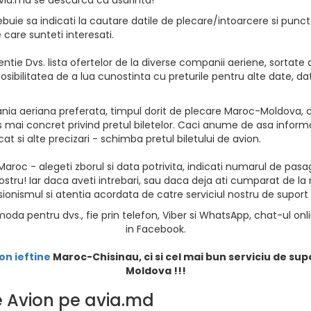
uie sa indicati la cautare datile de plecare/intoarcere si punct
e care sunteti interesati.
ntie Dvs. lista ofertelor de la diverse companii aeriene, sortate d
osibilitatea de a lua cunostinta cu preturile pentru alte date, da
ia aeriana preferata, timpul dorit de plecare Maroc-Moldova, ca
 mai concret privind pretul biletelor. Caci anume de asa informat
at si alte precizari - schimba pretul biletului de avion.
aroc - alegeti zborul si data potrivita, indicati numarul de pasager
ostru! Iar daca aveti intrebari, sau daca deja ati cumparat de la
sionismul si atentia acordata de catre serviciul nostru de suport al
oda pentru dvs., fie prin telefon, Viber si WhatsApp, chat-ul onl
in Facebook.
on ieftine
Maroc
-Chisinau, ci si cel mai bun serviciu de sup
Moldova !!!
de Avion pe avia.md