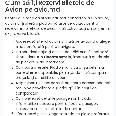
Cum să îți Rezervi Biletele de
Avion pe avia.md
Pentru a-ți face călătoria cât mai confortabilă și plăcută,
avia.md îți oferă o platformă ușor de utilizat pentru
rezervarea biletelor de avion. Iată câțiva pași simpli pentru
a-ți rezerva biletele:
Accesează site-ul avia.md: Intră pe avia.md și alege
limba preferată pentru navigare.
Introdu destinația și datele de călătorie: Selectează
zborul dorit
din Liechtenstein
, împreună cu datele
de plecare și de întoarcere.
Compară ofertele: Platforma îți va afișa cele mai
bune oferte disponibile, permițându-ți să compari
prețurile și condițiile de zbor.
Alege zborul: Selectează zborul care corespunde cel
mai bine nevoilor tale și adaugă-l în coșul de
cumpărături.
Completează detaliile pasagerilor: Introdu
informațiile necesare pentru fiecare pasager,
inclusiv numele și detaliile de contact.
Efectuează plata: Alege metoda de plată preferată