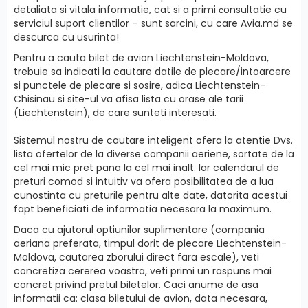
detaliata si vitala informatie, cat si a primi сonsultatie cu
serviciul suport clientilor – sunt sarcini, cu care Avia.md se
descurca cu usurinta!
Pentru a cauta bilet de avion Liechtenstein-Moldova,
trebuie sa indicati la cautare datile de plecare/intoarcere
si punctele de plecare si sosire, adica Liechtenstein-
Chisinau si site-ul va afisa lista cu orase ale tarii
(Liechtenstein), de care sunteti interesati.
Sistemul nostru de cautare inteligent ofera la atentie Dvs.
lista ofertelor de la diverse companii aeriene, sortate de la
cel mai mic pret pana la cel mai inalt. Iar calendarul de
preturi comod si intuitiv va ofera posibilitatea de a lua
cunostinta cu preturile pentru alte date, datorita acestui
fapt beneficiati de informatia necesara la maximum.
Daca cu ajutorul optiunilor suplimentare (compania
aeriana preferata, timpul dorit de plecare Liechtenstein-
Moldova, cautarea zborului direct fara escale), veti
concretiza cererea voastra, veti primi un raspuns mai
concret privind pretul biletelor. Caci anume de asa
informatii ca: clasa biletului de avion, data necesara,