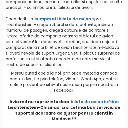
compania aeriana, numarul maturilor si copiiilor cat si alte
precizari - schimba pretul biletului de avion.
Daca doriti sa
cumparati bilete de avion
spre
Liechtenstein - alegeti zborul si data potrivita, indicati
numarul de pasageri, alegeti optiunile de achitare si
livrare, oferite de compania noastra si biletul de avion
este al vostru! Iar daca aveti intrebari, sau daca deja ati
cumparat de la noi bilet de avion Liechtenstein-Moldova
si aveti nevoie de suport urgent, veti fi placut surprinsi de
profesionismul si atentia acordata de catre serviciul
nostru de suport al clientilor.
Mereu puteti apela la noi, prin orice metoda comoda
pentru dvs., fie prin telefon, Viber si WhatsApp, chat-ul
online prezent pe site-ul nostru, sau pagina noastra in
Facebook.
Avia.md nu reprezinta doar
bilete de avion ieftine
Liechtenstein
-Chisinau, ci si cel mai bun serviciu de
suport si acordare de ajutor pentru clienti in
Moldova !!!