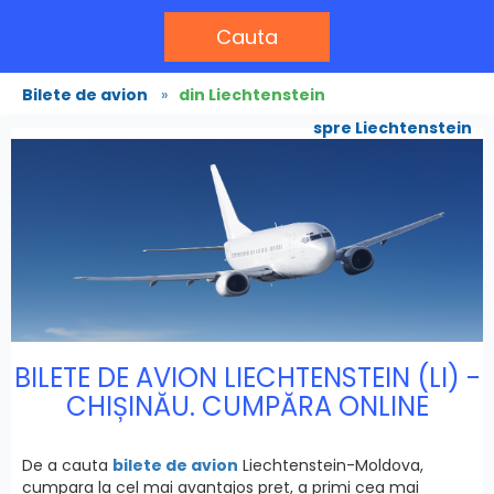
Cauta
Bilete de avion
»
din Liechtenstein
spre Liechtenstein
BILETE DE AVION LIECHTENSTEIN (LI) -
CHIȘINĂU. CUMPĂRA ONLINE
De a cauta
bilete de avion
Liechtenstein-Moldova,
cumpara la cel mai avantajos pret, a primi cea mai