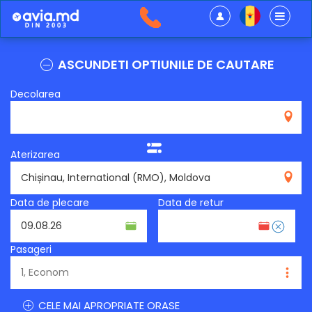
ASCUNDETI OPTIUNILE DE CAUTARE
Decolarea
Aterizarea
RMO
Data de plecare
Data de retur
Pasageri
CELE MAI APROPRIATE ORASE