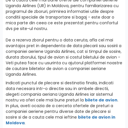
Uganda Airlines (UR) in Moldova, pentru familiarizarea cu
programul de zboruri, primirea informatiei utile despre
conditii speciale de transportare si bagaj - este doar o
mica parte din ceea ce este prezentat pentru confortul
dvs pe site-ul nostru.
De a rezerva zborul pentru o data ceruta, afla cel mai
avantajos pret in dependenta de data plecarii sau sosirii a
companiei aeriene Uganda Airlines, cat si timpul de sosire,
durata zborului, tipul de avion si costul biletului de avion -
Veti putea face cu usurinta cu ajutorul platformei noastre
de cautare biletelor de avion a companiei aeriane
Uganda Airlines.
Indicati punctul de plecare si destinatia finala, indicati
data necesara intr-o directie sau in ambele directii,
alegeti compania aeriana Uganda Airlines iar sistemul
nostru va oferi cele mai bune preturi la
bilete de avion
.
In plus, aveti ocazia de a cerceta ofertele de preturi a
companiei aeriene pentru diverse date de plecare si
sosire si de a cauta cele mai ieftine
bilete de avion in
Moldova
.