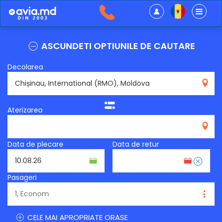
ASCUNDETI OPTIUNILE DE CAUTARE
Decolarea
RMO
Aterizarea
Data de plecare
Data de retur
Pasageri
CELE MAI APROPRIATE ORASE