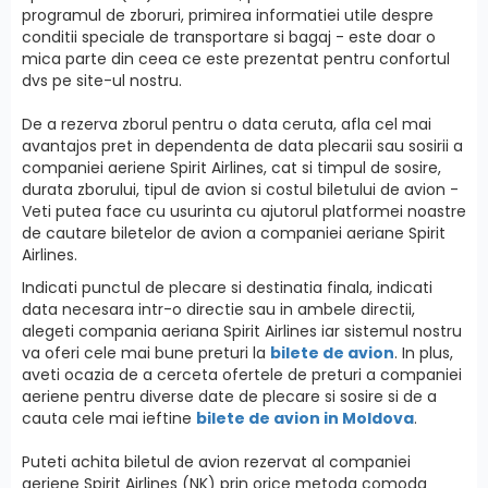
programul de zboruri, primirea informatiei utile despre
conditii speciale de transportare si bagaj - este doar o
mica parte din ceea ce este prezentat pentru confortul
dvs pe site-ul nostru.
De a rezerva zborul pentru o data ceruta, afla cel mai
avantajos pret in dependenta de data plecarii sau sosirii a
companiei aeriene Spirit Airlines, cat si timpul de sosire,
durata zborului, tipul de avion si costul biletului de avion -
Veti putea face cu usurinta cu ajutorul platformei noastre
de cautare biletelor de avion a companiei aeriane Spirit
Airlines.
Indicati punctul de plecare si destinatia finala, indicati
data necesara intr-o directie sau in ambele directii,
alegeti compania aeriana Spirit Airlines iar sistemul nostru
va oferi cele mai bune preturi la
bilete de avion
. In plus,
aveti ocazia de a cerceta ofertele de preturi a companiei
aeriene pentru diverse date de plecare si sosire si de a
cauta cele mai ieftine
bilete de avion in Moldova
.
Puteti achita biletul de avion rezervat al companiei
aeriene Spirit Airlines (NK) prin orice metoda comoda