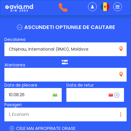
ASCUNDETI OPTIUNILE DE CAUTARE
Decolarea
RMO
Aterizarea
Data de plecare
Data de retur
Pasageri
CELE MAI APROPRIATE ORASE