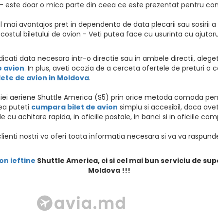
 - este doar o mica parte din ceea ce este prezentat pentru conf
l mai avantajos pret in dependenta de data plecarii sau sosirii 
si costul biletului de avion - Veti putea face cu usurinta cu ajuto
indicati data necesara intr-o directie sau in ambele directii, ale
e avion
. In plus, aveti ocazia de a cerceta ofertele de preturi 
lete de avion in Moldova
.
niei aeriene Shuttle America (S5) prin orice metoda comoda pent
eea puteti
cumpara bilet de avion
simplu si accesibil, daca av
e cu achitare rapida, in oficiile postale, in banci si in oficiile co
clienti nostri va oferi toata informatia necesara si va va raspunde
on ieftine
Shuttle America, ci si cel mai bun serviciu de sup
Moldova !!!