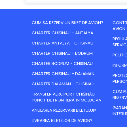
CUM SA REZERV UN BILET DE AVION?
CONTRA
AVION
CHARTER CHISINAU - ANTALYA
REGULA
CHARTER ANTALYA - CHISINAU
SERVIC
CHARTER CHISINAU - BODRUM
POLITI
CHARTER BODRUM - CHISINAU
INFORM
CHARTER CHISINAU - DALAMAN
PROTE
PERSO
CHARTER DALAMAN - CHISINAU
CUM FU
TRANSFER AEROPORT CHIȘINĂU -
REZERV
PUNCT DE FRONTIERĂ ÎN MOLDOVA
GARANȚ
ANULAREA REZERVARII BILETULUI?
INTERLI
LIVRAREA BILETELOR DE AVION?