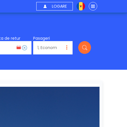
LOGARE
a de retur
Pasageri