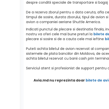
despre conditii speciale de transportare si bagaj
De a rezerva zborul pentru o data ceruta, afla ce
timpul de sosire, durata zborului, tipul de avion 
avion a companiei aeriane Shuttle America.
Indicati punctul de plecare si destinatia finala, 
nostru va oferi cele mai bune preturi la
bilete d
plecare si sosire si de a cauta cele mai ieftine
bi
Puteti achita biletul de avion rezervat al compa
sistemele de plata banciilor din Moldova, de ac
achita biletul rezervat cu banii cash prin terminal
Serviciul atent si profesionist de support pentru 
Avia.md nu reprezinta doar
bilete de avi