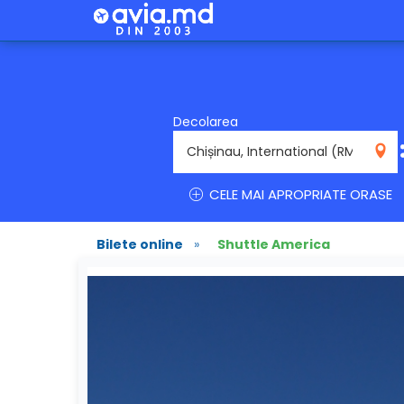
Decolarea
RMO
CELE MAI APROPRIATE ORASE
Bilete online
»
Shuttle America