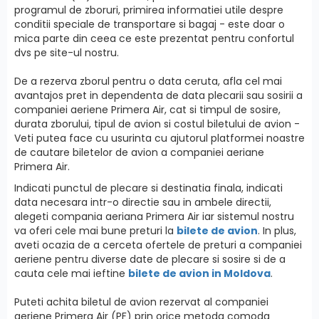
programul de zboruri, primirea informatiei utile despre
conditii speciale de transportare si bagaj - este doar o
mica parte din ceea ce este prezentat pentru confortul
dvs pe site-ul nostru.
De a rezerva zborul pentru o data ceruta, afla cel mai
avantajos pret in dependenta de data plecarii sau sosirii a
companiei aeriene Primera Air, cat si timpul de sosire,
durata zborului, tipul de avion si costul biletului de avion -
Veti putea face cu usurinta cu ajutorul platformei noastre
de cautare biletelor de avion a companiei aeriane
Primera Air.
Indicati punctul de plecare si destinatia finala, indicati
data necesara intr-o directie sau in ambele directii,
alegeti compania aeriana Primera Air iar sistemul nostru
va oferi cele mai bune preturi la
bilete de avion
. In plus,
aveti ocazia de a cerceta ofertele de preturi a companiei
aeriene pentru diverse date de plecare si sosire si de a
cauta cele mai ieftine
bilete de avion in Moldova
.
Puteti achita biletul de avion rezervat al companiei
aeriene Primera Air (PF) prin orice metoda comoda