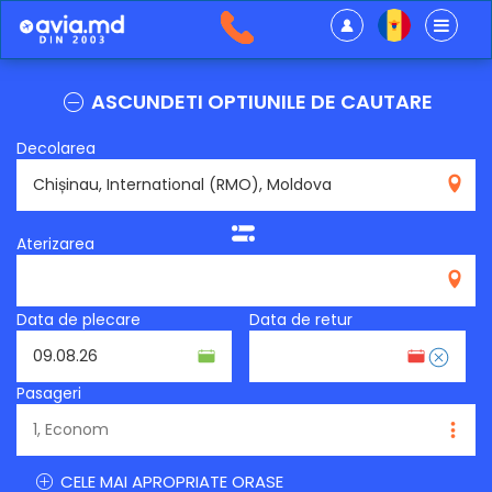
ASCUNDETI OPTIUNILE DE CAUTARE
Decolarea
RMO
Aterizarea
Data de plecare
Data de retur
Pasageri
CELE MAI APROPRIATE ORASE