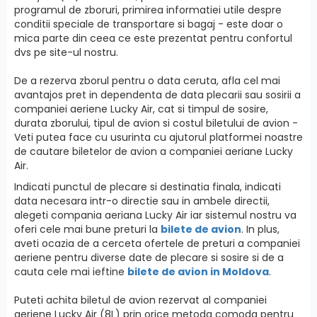
programul de zboruri, primirea informatiei utile despre
conditii speciale de transportare si bagaj - este doar o
mica parte din ceea ce este prezentat pentru confortul
dvs pe site-ul nostru.
De a rezerva zborul pentru o data ceruta, afla cel mai
avantajos pret in dependenta de data plecarii sau sosirii a
companiei aeriene Lucky Air, cat si timpul de sosire,
durata zborului, tipul de avion si costul biletului de avion -
Veti putea face cu usurinta cu ajutorul platformei noastre
de cautare biletelor de avion a companiei aeriane Lucky
Air.
Indicati punctul de plecare si destinatia finala, indicati
data necesara intr-o directie sau in ambele directii,
alegeti compania aeriana Lucky Air iar sistemul nostru va
oferi cele mai bune preturi la
bilete de avion
. In plus,
aveti ocazia de a cerceta ofertele de preturi a companiei
aeriene pentru diverse date de plecare si sosire si de a
cauta cele mai ieftine
bilete de avion in Moldova
.
Puteti achita biletul de avion rezervat al companiei
aeriene Lucky Air (8L) prin orice metoda comoda pentru