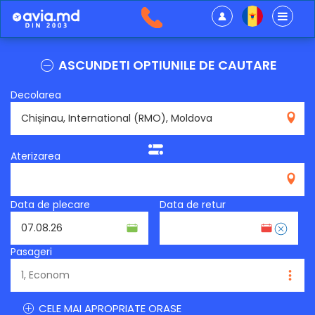
ASCUNDETI OPTIUNILE DE CAUTARE
Decolarea
RMO
Aterizarea
Data de plecare
Data de retur
Pasageri
CELE MAI APROPRIATE ORASE