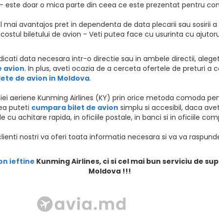
 - este doar o mica parte din ceea ce este prezentat pentru conf
l mai avantajos pret in dependenta de data plecarii sau sosirii a
si costul biletului de avion - Veti putea face cu usurinta cu ajuto
indicati data necesara intr-o directie sau in ambele directii, ale
e avion
. In plus, aveti ocazia de a cerceta ofertele de preturi 
lete de avion in Moldova
.
niei aeriene Kunming Airlines (KY) prin orice metoda comoda pent
eea puteti
cumpara bilet de avion
simplu si accesibil, daca av
e cu achitare rapida, in oficiile postale, in banci si in oficiile co
clienti nostri va oferi toata informatia necesara si va va raspunde
on ieftine
Kunming Airlines, ci si cel mai bun serviciu de sup
Moldova !!!