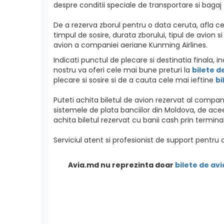
despre conditii speciale de transportare si bagaj
De a rezerva zborul pentru o data ceruta, afla ce
timpul de sosire, durata zborului, tipul de avion 
avion a companiei aeriane Kunming Airlines.
Indicati punctul de plecare si destinatia finala, 
nostru va oferi cele mai bune preturi la
bilete d
plecare si sosire si de a cauta cele mai ieftine
bi
Puteti achita biletul de avion rezervat al compa
sistemele de plata banciilor din Moldova, de ac
achita biletul rezervat cu banii cash prin terminal
Serviciul atent si profesionist de support pentru 
Avia.md nu reprezinta doar
bilete de avi