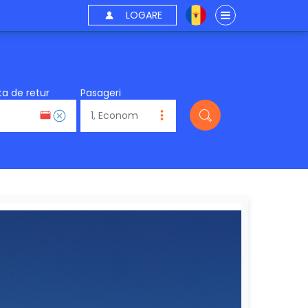
LOGARE
a de retur
Pasageri