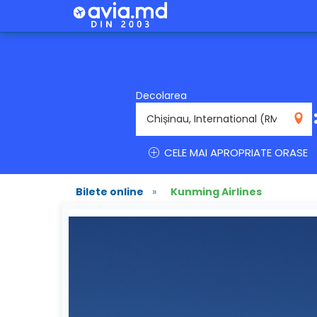
Decolarea
RMO
CELE MAI APROPRIATE ORASE
Bilete online
»
Kunming Airlines