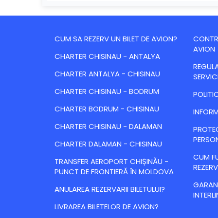
CUM SA REZERV UN BILET DE AVION?
CONTRA
AVION
CHARTER CHISINAU - ANTALYA
REGULA
CHARTER ANTALYA - CHISINAU
SERVIC
CHARTER CHISINAU - BODRUM
POLITI
CHARTER BODRUM - CHISINAU
INFORM
CHARTER CHISINAU - DALAMAN
PROTE
PERSO
CHARTER DALAMAN - CHISINAU
CUM FU
TRANSFER AEROPORT CHIȘINĂU -
REZERV
PUNCT DE FRONTIERĂ ÎN MOLDOVA
GARANȚ
ANULAREA REZERVARII BILETULUI?
INTERLI
LIVRAREA BILETELOR DE AVION?