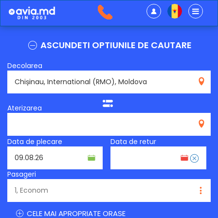
ASCUNDETI OPTIUNILE DE CAUTARE
Decolarea
RMO
Aterizarea
Data de plecare
Data de retur
Pasageri
CELE MAI APROPRIATE ORASE