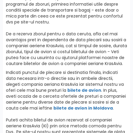
programul de zboruri, primirea informatiei utile despre
conditii speciale de transportare si bagaj - este doar o
mica parte din ceea ce este prezentat pentru confortul
dvs pe site-ul nostru.
De a rezerva zborul pentru o data ceruta, afla cel mai
avantajos pret in dependenta de data plecarii sau sosirii a
companiei aeriene KrasAvia, cat si timpul de sosire, durata
zborului, tipul de avion si costul biletului de avion - Veti
putea face cu usurinta cu ajutorul platformei noastre de
cautare biletelor de avion a companiei aeriane KrasAvia.
Indicati punctul de plecare si destinatia finala, indicati
data necesara intr-o directie sau in ambele directii,
alegeti compania aeriana KrasAvia iar sistemul nostru va
oferi cele mai bune preturi la
bilete de avion
. In plus,
aveti ocazia de a cerceta ofertele de preturi a companiei
aeriene pentru diverse date de plecare si sosire si de a
cauta cele mai ieftine
bilete de avion in Moldova
.
Puteti achita biletul de avion rezervat al companiei
aeriene KrasAvia (KI) prin orice metoda comoda pentru
Dvs.. Pe site-ul nostru sunt prezentate sistemele de plata