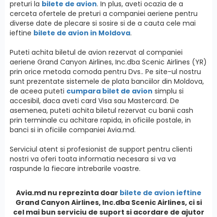
preturi la
bilete de avion
. In plus, aveti ocazia de a
cerceta ofertele de preturi a companiei aeriene pentru
diverse date de plecare si sosire si de a cauta cele mai
ieftine
bilete de avion in Moldova
.
Puteti achita biletul de avion rezervat al companiei
aeriene Grand Canyon Airlines, Inc.dba Scenic Airlines (YR)
prin orice metoda comoda pentru Dvs.. Pe site-ul nostru
sunt prezentate sistemele de plata banciilor din Moldova,
de aceea puteti
cumpara bilet de avion
simplu si
accesibil, daca aveti card Visa sau Mastercard. De
asemenea, puteti achita biletul rezervat cu banii cash
prin terminale cu achitare rapida, in oficiile postale, in
banci si in oficiile companiei Avia.md.
Serviciul atent si profesionist de support pentru clienti
nostri va oferi toata informatia necesara si va va
raspunde la fiecare intrebarile voastre.
Avia.md nu reprezinta doar
bilete de avion ieftine
Grand Canyon Airlines, Inc.dba Scenic Airlines, ci si
cel mai bun serviciu de suport si acordare de ajutor