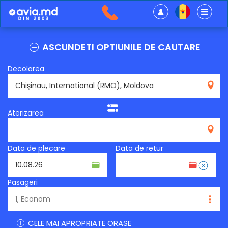
ASCUNDETI OPTIUNILE DE CAUTARE
Decolarea
RMO
Aterizarea
Data de plecare
Data de retur
Pasageri
CELE MAI APROPRIATE ORASE