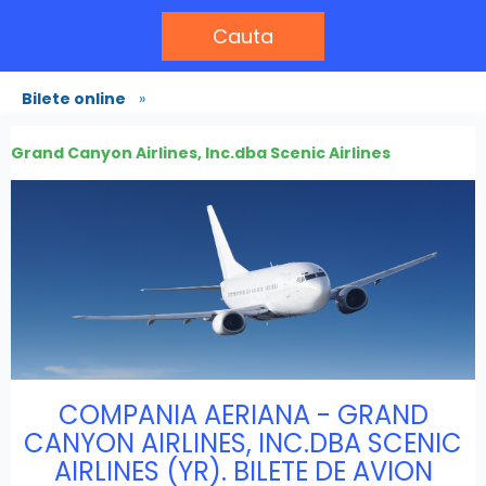
Cauta
Bilete online
»
Grand Canyon Airlines, Inc.dba Scenic Airlines
COMPANIA AERIANA - GRAND
CANYON AIRLINES, INC.DBA SCENIC
AIRLINES (YR). BILETE DE AVION