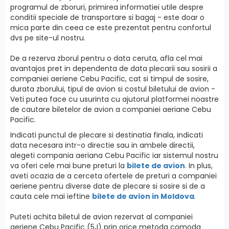
programul de zboruri, primirea informatiei utile despre
conditii speciale de transportare si bagaj - este doar o
mica parte din ceea ce este prezentat pentru confortul
dvs pe site-ul nostru.
De a rezerva zborul pentru o data ceruta, afla cel mai
avantajos pret in dependenta de data plecarii sau sosirii a
companiei aeriene Cebu Pacific, cat si timpul de sosire,
durata zborului, tipul de avion si costul biletului de avion -
Veti putea face cu usurinta cu ajutorul platformei noastre
de cautare biletelor de avion a companiei aeriane Cebu
Pacific.
Indicati punctul de plecare si destinatia finala, indicati
data necesara intr-o directie sau in ambele directii,
alegeti compania aeriana Cebu Pacific iar sistemul nostru
va oferi cele mai bune preturi la
bilete de avion
. In plus,
aveti ocazia de a cerceta ofertele de preturi a companiei
aeriene pentru diverse date de plecare si sosire si de a
cauta cele mai ieftine
bilete de avion in Moldova
.
Puteti achita biletul de avion rezervat al companiei
aeriene Cebu Pacific (5J) prin orice metoda comoda