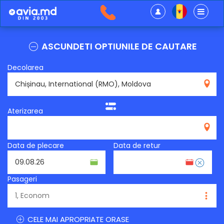
ASCUNDETI OPTIUNILE DE CAUTARE
Decolarea
RMO
Aterizarea
Data de plecare
Data de retur
Pasageri
CELE MAI APROPRIATE ORASE