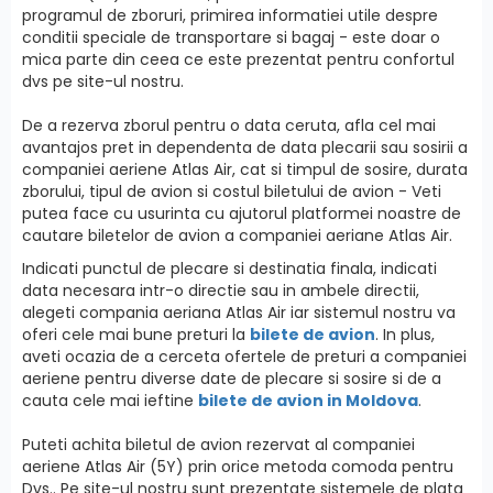
programul de zboruri, primirea informatiei utile despre
conditii speciale de transportare si bagaj - este doar o
mica parte din ceea ce este prezentat pentru confortul
dvs pe site-ul nostru.
De a rezerva zborul pentru o data ceruta, afla cel mai
avantajos pret in dependenta de data plecarii sau sosirii a
companiei aeriene Atlas Air, cat si timpul de sosire, durata
zborului, tipul de avion si costul biletului de avion - Veti
putea face cu usurinta cu ajutorul platformei noastre de
cautare biletelor de avion a companiei aeriane Atlas Air.
Indicati punctul de plecare si destinatia finala, indicati
data necesara intr-o directie sau in ambele directii,
alegeti compania aeriana Atlas Air iar sistemul nostru va
oferi cele mai bune preturi la
bilete de avion
. In plus,
aveti ocazia de a cerceta ofertele de preturi a companiei
aeriene pentru diverse date de plecare si sosire si de a
cauta cele mai ieftine
bilete de avion in Moldova
.
Puteti achita biletul de avion rezervat al companiei
aeriene Atlas Air (5Y) prin orice metoda comoda pentru
Dvs.. Pe site-ul nostru sunt prezentate sistemele de plata