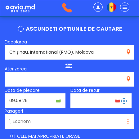
ASCUNDETI OPTIUNILE DE CAUTARE
Decolarea
RMO
Aterizarea
Data de plecare
Data de retur
Pasageri
CELE MAI APROPRIATE ORASE