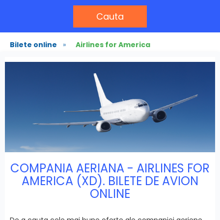
Cauta
Bilete online
»
Airlines for America
COMPANIA AERIANA - AIRLINES FOR
AMERICA (XD). BILETE DE AVION
ONLINE
De a cauta cele mai bune oferte ale companiei aeriene