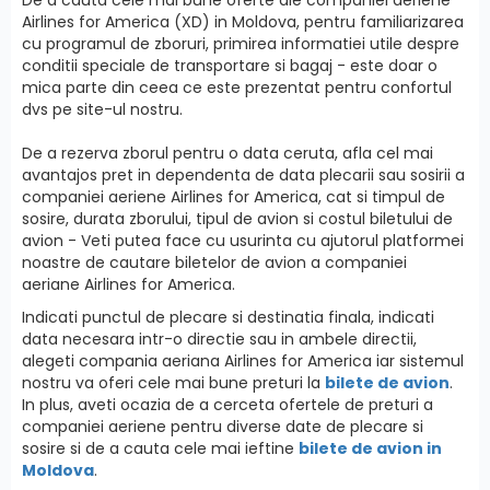
Airlines for America (XD) in Moldova, pentru familiarizarea
cu programul de zboruri, primirea informatiei utile despre
conditii speciale de transportare si bagaj - este doar o
mica parte din ceea ce este prezentat pentru confortul
dvs pe site-ul nostru.
De a rezerva zborul pentru o data ceruta, afla cel mai
avantajos pret in dependenta de data plecarii sau sosirii a
companiei aeriene Airlines for America, cat si timpul de
sosire, durata zborului, tipul de avion si costul biletului de
avion - Veti putea face cu usurinta cu ajutorul platformei
noastre de cautare biletelor de avion a companiei
aeriane Airlines for America.
Indicati punctul de plecare si destinatia finala, indicati
data necesara intr-o directie sau in ambele directii,
alegeti compania aeriana Airlines for America iar sistemul
nostru va oferi cele mai bune preturi la
bilete de avion
.
In plus, aveti ocazia de a cerceta ofertele de preturi a
companiei aeriene pentru diverse date de plecare si
sosire si de a cauta cele mai ieftine
bilete de avion in
Moldova
.