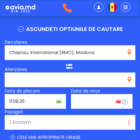
ASCUNDETI OPTIUNILE DE CAUTARE
Decolarea
RMO
Aterizarea
Data de plecare
Data de retur
Pasageri
CELE MAI APROPRIATE ORASE