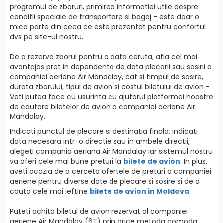
programul de zboruri, primirea informatiei utile despre
conditii speciale de transportare si bagaj - este doar o
mica parte din ceea ce este prezentat pentru confortul
dvs pe site-ul nostru.
De a rezerva zborul pentru o data ceruta, afla cel mai
avantajos pret in dependenta de data plecarii sau sosirii a
companiei aeriene Air Mandalay, cat si timpul de sosire,
durata zborului, tipul de avion si costul biletului de avion -
Veti putea face cu usurinta cu ajutorul platformei noastre
de cautare biletelor de avion a companiei aeriane Air
Mandalay.
Indicati punctul de plecare si destinatia finala, indicati
data necesara intr-o directie sau in ambele directii,
alegeti compania aeriana Air Mandalay iar sistemul nostru
va oferi cele mai bune preturi la
bilete de avion
. In plus,
aveti ocazia de a cerceta ofertele de preturi a companiei
aeriene pentru diverse date de plecare si sosire si de a
cauta cele mai ieftine
bilete de avion in Moldova
.
Puteti achita biletul de avion rezervat al companiei
aeriene Air Mandalay (6T) prin orice metoda comoda