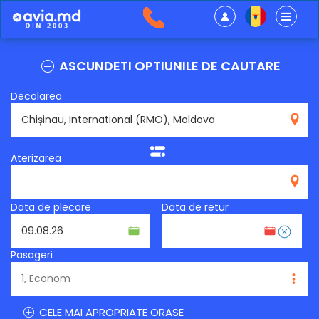
ASCUNDETI OPTIUNILE DE CAUTARE
Decolarea
RMO
Aterizarea
Data de plecare
Data de retur
Pasageri
CELE MAI APROPRIATE ORASE