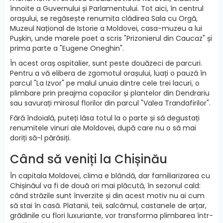
înnoite a Guvernului și Parlamentului. Tot aici, în centrul
orașului, se regăsește renumita clădirea Sala cu Orgă,
Muzeul Național de Istorie a Moldovei, casa-muzeu a lui
Pușkin, unde marele poet a scris "Prizonierul din Caucaz" și
prima parte a "Eugene Oneghin".
În acest oraș ospitalier, sunt peste douăzeci de parcuri.
Pentru a vă elibera de zgomotul orașului, luați o pauză în
parcul "La Izvor" pe malul unuia dintre cele trei lacuri, o
plimbare prin preajma copacilor și plantelor din Dendrariu
sau savurați mirosul florilor din parcul "Valea Trandafirilor".
Fără îndoială, puteți lăsa totul la o parte și să degustați
renumitele vinuri ale Moldovei, după care nu o să mai
doriți să-l părăsiți.
Când să veniți la Chișinău
În capitala Moldovei, clima e blândă, dar familiarizarea cu
Chișinăul va fi de două ori mai plăcută, în sezonul cald:
când străzile sunt înverzite și din acest motiv nu ai cum
să stai în casă. Platanii, teii, salcâmul, castanele de arțar,
grădinile cu flori luxuriante, vor transforma plimbarea într-