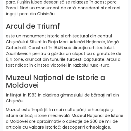
parc. Pușkin iubea deseori să se relaxeze în acest parc.
Parcul fiind un monument de artă, considerat și cel mai
îngrijit parc din Chișinău.
Arcul de Triumf
este un monument istoric și arhitectural din centrul
Chișinăului. Situat în Piața Marii Adunări Naționale, lângă
Catedrală. Construit în 1846 sub direcția arhitectului I.
Zaushkevich pentru a găzdui un clopot cu o greutate de
6,4 tone, aruncat din tunurile turcești capturate. Arcul a
fost ridicat în cinstea victoriei în războiul ruso-turc.
Muzeul Național de Istorie a
Moldovei
înființat în 1983 în clădirea gimnaziului de bărbați nr1 din
Chișinău.
Muzeul este împărțit în mai multe părți: arheologie și
istorie antică, istorie medievală. Muzeul Național de Istorie
a Moldovei are aproximativ o colecție de 300 de mii de
articole cu valoare istorică: descoperiri arheologice,