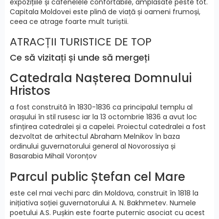
expozițiile și cafenelele confortabile, amplasate peste tot.
Capitala Moldovei este plină de viață și oameni frumoși,
ceea ce atrage foarte mult turiștii.
ATRACȚII TURISTICE DE TOP
Ce să vizitați și unde să mergeți
Catedrala Nașterea Domnului
Hristos
a fost construită în 1830-1836 ca principalul templu al
orașului în stil rusesc iar la 13 octombrie 1836 a avut loc
sfințirea catedralei și a capelei. Proiectul catedralei a fost
dezvoltat de arhitectul Abraham Melnikov în baza
ordinului guvernatorului general al Novorossiya și
Basarabia Mihail Voronțov
Parcul public Ștefan cel Mare
este cel mai vechi parc din Moldova, construit în 1818 la
inițiativa soției guvernatorului A. N. Bakhmetev. Numele
poetului A.S. Pușkin este foarte puternic asociat cu acest