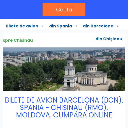
Cauta
Bilete de avion
»
din Spania
»
din Barcelona
»
din Chișinau
spre Chișinau
BILETE DE AVION BARCELONA (BCN),
SPANIA - CHIȘINAU (RMO),
MOLDOVA. CUMPĂRA ONLINE