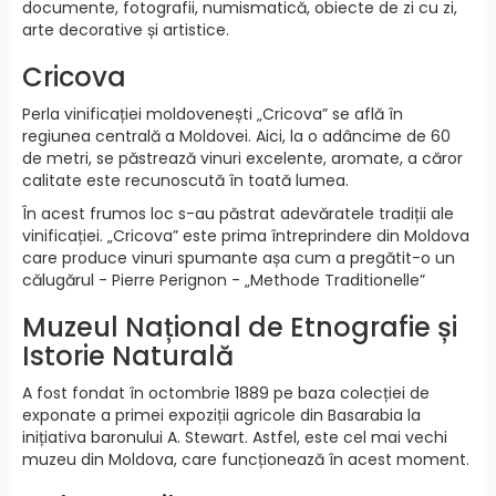
documente, fotografii, numismatică, obiecte de zi cu zi,
arte decorative și artistice.
Cricova
Perla vinificației moldovenești „Cricova” se află în
regiunea centrală a Moldovei. Aici, la o adâncime de 60
de metri, se păstrează vinuri excelente, aromate, a căror
calitate este recunoscută în toată lumea.
În acest frumos loc s-au păstrat adevăratele tradiții ale
vinificației. „Cricova” este prima întreprindere din Moldova
care produce vinuri spumante așa cum a pregătit-o un
călugărul - Pierre Perignon - „Methode Traditionelle”
Muzeul Național de Etnografie și
Istorie Naturală
A fost fondat în octombrie 1889 pe baza colecției de
exponate a primei expoziții agricole din Basarabia la
inițiativa baronului A. Stewart. Astfel, este cel mai vechi
muzeu din Moldova, care funcționează în acest moment.