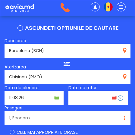
ASCUNDETI OPTIUNILE DE CAUTARE
Decolarea
BCN
Aterizarea
RMO
Data de plecare
Data de retur
Pasageri
CELE MAI APROPRIATE ORASE