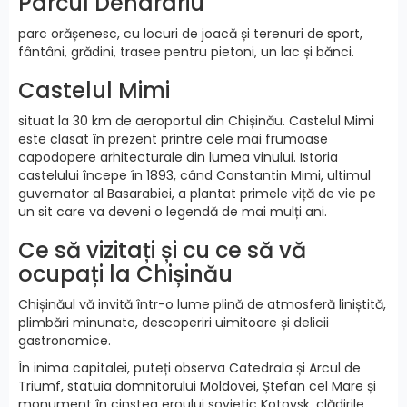
Parcul Dendrariu
parc orășenesc, cu locuri de joacă și terenuri de sport,
fântâni, grădini, trasee pentru pietoni, un lac și bănci.
Castelul Mimi
situat la 30 km de aeroportul din Chișinău. Castelul Mimi
este clasat în prezent printre cele mai frumoase
capodopere arhitecturale din lumea vinului. Istoria
castelului începe în 1893, când Constantin Mimi, ultimul
guvernator al Basarabiei, a plantat primele viță de vie pe
un sit care va deveni o legendă de mai mulți ani.
Ce să vizitați și cu ce să vă
ocupați la Chișinău
Chișinăul vă invită într-o lume plină de atmosferă liniștită,
plimbări minunate, descoperiri uimitoare și delicii
gastronomice.
În inima capitalei, puteți observa Catedrala și Arcul de
Triumf, statuia domnitorului Moldovei, Ștefan cel Mare și
monument în cinstea eroului sovietic Kotovsk, clădirile