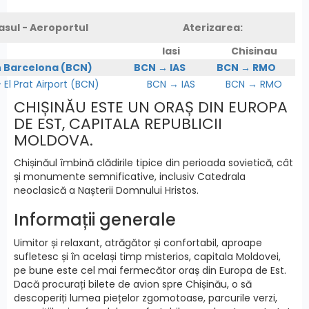
asul - Aeroportul
Aterizarea:
Iasi
Chisinau
n Barcelona (BCN)
BCN → IAS
BCN → RMO
l Prat Airport (BCN)
BCN → IAS
BCN → RMO
CHIȘINĂU ESTE UN ORAȘ DIN EUROPA
DE EST, CAPITALA REPUBLICII
MOLDOVA.
Chișinăul îmbină clădirile tipice din perioada sovietică, cât
și monumente semnificative, inclusiv Catedrala
neoclasică a Nașterii Domnului Hristos.
Informații generale
Uimitor și relaxant, atrăgător și confortabil, aproape
sufletesc și în același timp misterios, capitala Moldovei,
pe bune este cel mai fermecător oraș din Europa de Est.
Dacă procurați bilete de avion spre Chișinău, o să
descoperiți lumea piețelor zgomotoase, parcurile verzi,