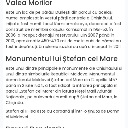
Valea Morilor
este un lac de pe pârâul Durlești din parcul cu același
nume, amplasat în vestul părții centrale a Chișinăului.
Inițial a fost numit Lacul Komsomolskoye, deoarece a fost
construit de membrii orașului Komsomol în 1951-52. În
2006, a început drenajul rezervorului. Din 2007 până în
2010, aproximativ 450-470 mii de metri cubi de nămol au
fost îndepărtați. Umplerea iazului cu apă a început în 2011
Monumentul lui Ștefan cel Mare
este unul dintre principalele monumente ale Chișinăului și
unul dintre simbolurile Republicii Moldova. Monumentul
domnitorului Moldovei Ștefan cel Mare din 12 aprilie 1457
până în 2 iulie 1504, a fost ridicat la intrarea principală în
parcul „Ștefan cel Mare” din latura Pieței Marii Adunări
Naționale , pe bulevardul numit după Ștefan cel Mare, la
Chișinău.
Ștefan al III-lea este cu coroană și într-o ținută de Domn
al Moldovei.