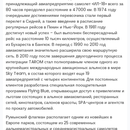
принадлежащий авиапредприятию самолет «ИЛ-18» всего за
80 часов преодолел расстояние в 47000 км. В 1974 году
очередными достижениями перевозчика стали первый
перелет в Сидней, а также введение в расписание
регулярных рейсов в Пекин и Нью-Йорк. В 1981 году
достигнут новый успех – был выполнен беспересадочный
рейс на расстояние 10 тысяч километров, осуществляемый
из Бухареста в Бангкок. В период с 1990 по 2010 год
авиакомпания значительно расширила свою маршрутную
сеть. В 2010 году после завершения двухгодичного процесса
интеграции TAROM стал полноправным членом одного из
крупнейших международных авиационных альянсов в мире
Sky Team, в состав которого входят еще 19
авиапредприятий с четырех континентов. Для постоянных
клиентов разработана специальная поощрительная
программа Flying Blue, открывающая доступ к привилегиям и
льготам состоящих в альянсе авиакомпаний, ресторанных
сетей, кинотеатров, салонов красоты, SPA-центров и агентств
по прокату автомобилей.
Румынский флагман располагает одним из новейших в
Европе парков, состоящем из 25 современных
дальнемагистральных и среднемагистральных самолетов