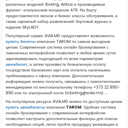
различных моделей: Boeing, Airbus и производимые
франко- итальянским концерном ATR. На борту
предоставляются эконом и бизнес классы обслуживания, а
также скромный набор развлечений: бортовой журнал и
издание SkyLADY.
Популярный сервис AVIA.MD предоставляет возможность
купить билеты
компании TAROM по самым выгодным
ценам. Современная система онлайн бронирования с
лаконичных интерфейсом позволяет в любое время суток
зарезервировать подходящий по всем параметрам
авиабилет
, а затем произвести безналичную оплату
посредством банковских карт или оплатить наличными,
приблизившись к офису компании. Дополнительную
информацию можно получить, связавшись с компетентными
менеджерами по многоканальному телефону +373 22 890-
890 или по электронной почте ticketing@solei.md......
На популярном ресурсе AVIA.MD можно по доступным ценам
купить авиабилеты
компании
TAROM
. Удобная система
онлайн бронирования с современным интерфейсом
позволяет настроить дополнительные фильтры для поиска
необходимых опций, легко пройти процедуру резервации и