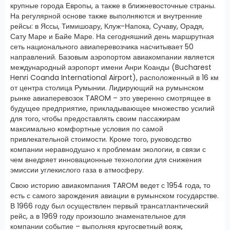
крупные города Европы, а также в ближневосточные страны.
На регулярной основе также выполняются и внутренние
рейсы: в Яссы, Тимишоару, Клуж-Напока, Сучаву, Орадя,
Сату Маре и Байе Маре. На сегодняшний день маршрутная
сеть национального авиаперевозчика насчитывает 50
направлений. Базовым аэропортом авиакомпании является
международный аэропорт имени Анри Коанды (Bucharest
Henri Coanda International Airport), расположенный в 16 км
от центра столица Румынии. Лидирующий на румынском
рынке авиаперевозок TAROM – это уверенно смотрящее в
будущее предприятие, прикладывающее множество усилий
для того, чтобы предоставлять своим пассажирам
максимально комфортные условия по самой
привлекательной стоимости. Кроме того, руководство
компании неравнодушно к проблемам экологии, в связи с
чем внедряет инновационные технологии для снижения
эмиссии углекислого газа в атмосферу.
Свою историю авиакомпания TAROM ведет с 1954 года, то
есть с самого зарождения авиации в румынском государстве.
В 1966 году был осуществлен первый трансатлантический
рейс, а в 1969 году произошло знаменательное для
компании событие – выполняя кругосветный вояж,