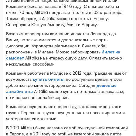
Alitalia является национальной авиакомпанией Италии.
Компания была основана в 1946 году. С опытом работы
около 70 лет, Alitalia предлагает полёты в 103 стран мира.
Таким образом, с Alitalia можно полететь в Европу,
Северную и Южную Америку, Азию и Африку.
Базовым аэропортом компании является Леонардо да
Винчи, но также имеются и дополнительные порты
дислокации: аэропорты Мальпенса и Линате, оба
расположены в Милане. Можно забронировать
билет на
самолет
Alitalia
на интересующую дату. Оплатить можно
несколькими способами.
Компания работает в Молдове с 2012 года, граждане имеют
возможность
купить билеты
по доступным ценам, чтобы
добраться до многих городов мира. Сегодня
дешевые
авиабилеты
Alitalia можно купить не только в авиакассах,
но и через наш онлайн-сервис.
Компания осуществляет перевозку, как пассажиров, так и
грузов. Перевозка грузов осуществляется пассажирскими и
чартерными самолетами.
В 2010 Alitalia была названа самой пунктуальной компанией
в Европе, а в 2011 году по этой же категорий заняла пятое