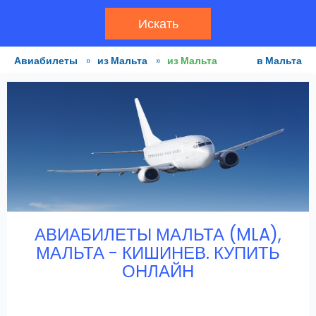
Искать
Авиабилеты
»
из Мальта
»
из Мальта
в Мальта
АВИАБИЛЕТЫ МАЛЬТА (MLA),
МАЛЬТА - КИШИНЕВ. КУПИТЬ
ОНЛАЙН