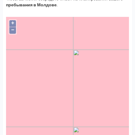
пребывания в Молдове
.
+
−