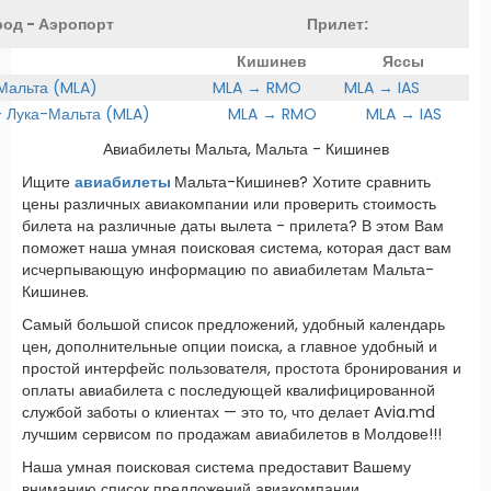
род - Аэропорт
Прилет:
Кишинев
Яссы
 Мальта (MLA)
MLA → RMO
MLA → IAS
Лука-Мальта (MLA)
MLA → RMO
MLA → IAS
Авиабилеты Мальта, Мальта - Кишинев
Ищите
авиабилеты
Мальта-Кишинев? Хотите сравнить
цены различных авиакомпании или проверить стоимость
билета на различные даты вылета - прилета? В этом Вам
поможет наша умная поисковая система, которая даст вам
исчерпывающую информацию по авиабилетам Мальта-
Кишинев.
Самый большой список предложений, удобный календарь
цен, дополнительные опции поиска, а главное удобный и
простой интерфейс пользователя, простота бронирования и
оплаты авиабилета с последующей квалифицированной
службой заботы о клиентах — это то, что делает Avia.md
лучшим сервисом по продажам авиабилетов в Молдове!!!
Наша умная поисковая система предоставит Вашему
вниманию список предложений авиакомпании,