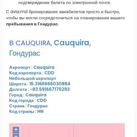
подтверждение билета по электронной почте.
С avia.md бронирование авиабилетов просто и быстро,
чтобы вы могли сосредоточиться на планировании вашего
пребывания в Гондурас
.
Cauquira
,
В CAUQUIRA,
Гондурас
Аэропорт : Cauquira
Код аэропорта : CDD
Небольшой аэропорт
Широта : 15.3166666030884
Долгота : -83.591667175293
Город : Cauquira
Код города : CDD
Страна : Гондурас
Код страны : HN
+
−