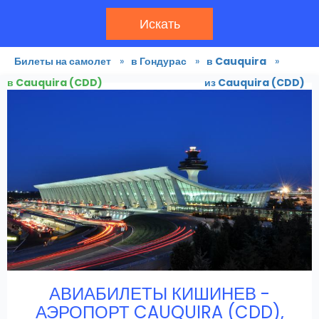
Искать
Билеты на самолет
»
в Гондурас
»
в Cauquira
»
в Cauquira (CDD)
из Cauquira (CDD)
АВИАБИЛЕТЫ КИШИНЕВ -
АЭРОПОРТ CAUQUIRA (CDD),