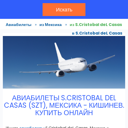
Искать
Авиабилеты
»
из Мексика
»
из S.Cristobal deL Casas
в S.Cristobal deL Casas
АВИАБИЛЕТЫ S.CRISTOBAL DEL
CASAS (SZT), МЕКСИКА - КИШИНЕВ.
КУПИТЬ ОНЛАЙН
Ищите
авиабилеты
S.Cristobal deL Casas, Мексика -