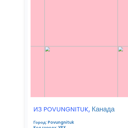
,
Канада
ИЗ POVUNGNITUK
Город: Povungnituk
Код города: YPX