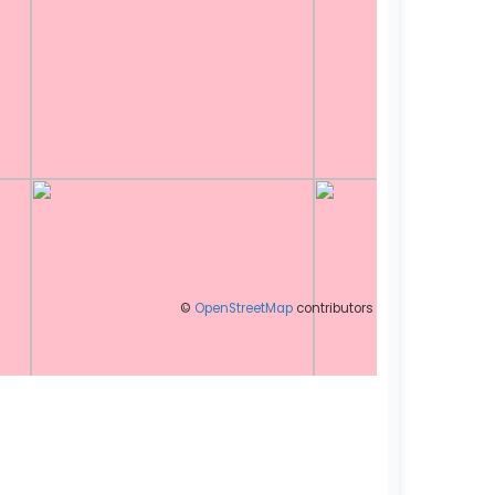
©
OpenStreetMap
contributors