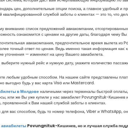
ндарь цен, дополнительные опции поиска, а главное удобный и пр
 квалифицированной службой заботы о клиентах — это то, что де
у вниманию список предложений авиакомпании, отсортированных о
можность ознакомится с ценами на другие даты, благодаря чему 
очтительная авиакомпания, предпочтительное время вылета из Po
более точный ответ по ценам. Ведь именно такая информация как: 
гие уточнения — изменяют на цену Вашего авиабилета.
, выберите нужный рейс и нужную дату, укажите количество пассаж
те любым удобным способом. На нашем сайте представлены плат
о выгодно будь у вас карта Visa или Mastercard.
абилеты в Молдове
наличными через терминалы быстрой оплаты, в
росы, или же Вы уже купили у нас авиабилет Povungnituk-Кишинев
 проявленной к Вам нашей службой заботы о клиентах.
для вас способом, будь то номер телефона, Viber и WhatsApp, он
 авиабилеты
Povungnituk-Кишинев, но и лучшая служба подде