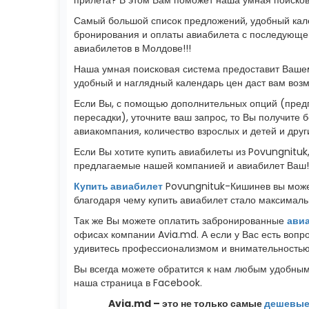
Самый большой список предложений, удобный кале
бронирования и оплаты авиабилета с последующей
авиабилетов в Молдове!!!
Наша умная поисковая система предоставит Вашем
удобный и наглядный календарь цен даст вам воз
Если Вы, с помощью дополнительных опций (предп
пересадки), уточните ваш запрос, то Вы получите 
авиакомпания, количество взрослых и детей и дру
Если Вы хотите купить авиабилеты из Povungnituk
предлагаемые нашей компанией и авиабилет Ваш!
Купить авиабилет
Povungnituk-Кишинев вы може
благодаря чему купить авиабилет стало максимальн
Так же Вы можете оплатить забронированные
ави
офисах компании Avia.md. А если у Вас есть воп
удивитесь профессионализмом и внимательностью,
Вы всегда можете обратится к нам любым удобным 
наша страница в Facebook.
Avia.md – это не только самые
дешевые