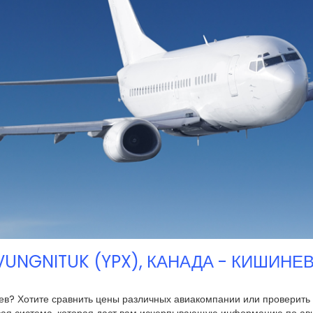
UNGNITUK (YPX), КАНАДА - КИШИНЕВ
ев? Хотите сравнить цены различных авиакомпании или проверить 
вая система, которая даст вам исчерпывающую информацию по а