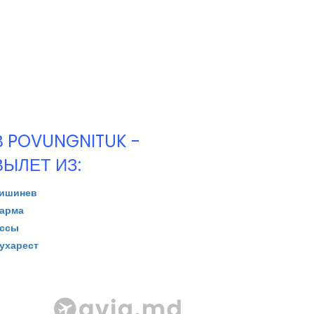
В POVUNGNITUK -
ВЫЛЕТ ИЗ:
ишинев
арма
ссы
ухарест