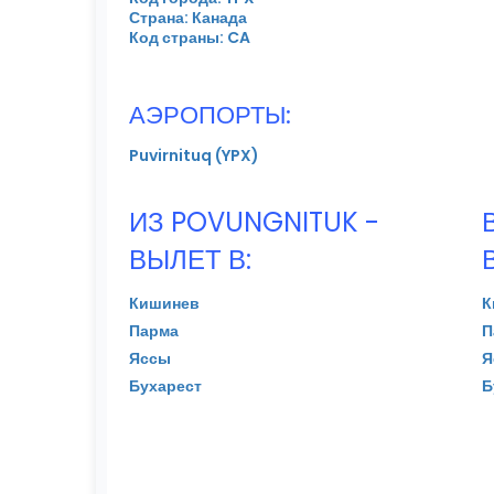
Страна: Канада
Код страны: CA
АЭРОПОРТЫ:
Puvirnituq (YPX)
ИЗ POVUNGNITUK -
ВЫЛЕТ В:
Кишинев
К
Парма
П
Яссы
Я
Бухарест
Б