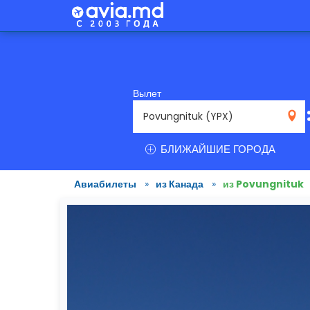
Вылет
YPX
БЛИЖАЙШИЕ ГОРОДА
Авиабилеты
»
из Канада
»
из Povungnituk