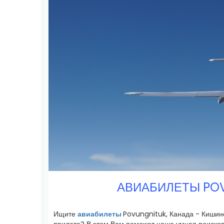
АВИАБИЛЕТЫ POV
Ищите
авиабилеты
Povungnituk, Канада - Кишин
прилета? В этом Вам поможет наша умная поиско