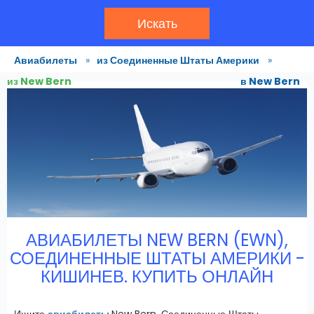
Искать
Авиабилеты
»
из Соединенные Штаты Америки
»
из New Bern
в New Bern
АВИАБИЛЕТЫ NEW BERN (EWN),
СОЕДИНЕННЫЕ ШТАТЫ АМЕРИКИ -
КИШИНЕВ. КУПИТЬ ОНЛАЙН
Ищите
авиабилеты
New Bern, Соединенные Штаты