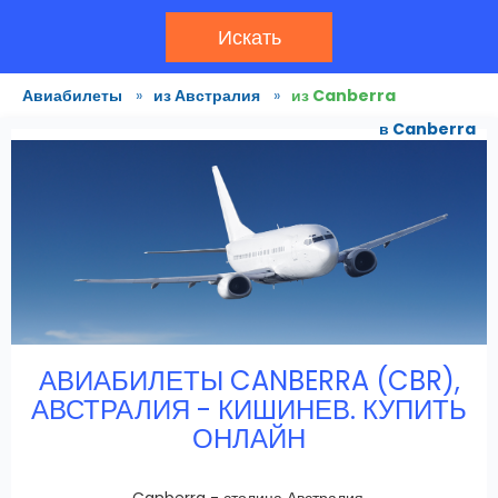
Искать
Авиабилеты
»
из Австралия
»
из Canberra
в Canberra
АВИАБИЛЕТЫ CANBERRA (CBR),
АВСТРАЛИЯ - КИШИНЕВ. КУПИТЬ
ОНЛАЙН
Canberra - столица Австралия.