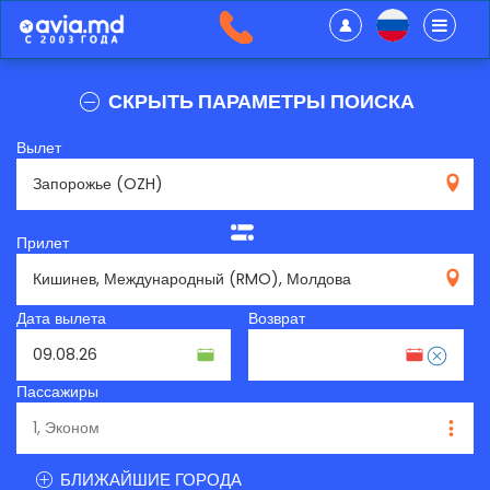
СКРЫТЬ ПАРАМЕТРЫ ПОИСКА
Вылет
OZH
Прилет
RMO
Дата вылета
Возврат
Пассажиры
БЛИЖАЙШИЕ ГОРОДА